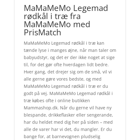
MaMaMeMo Legemad
rødkål i træ fra
MaMaMeMo med
PrisMatch
MaMaMeMo Legemad rødkål i træ kan
tænde lyse i manges øjne, når man taler om
babyudstyr, og det er der ikke noget at sige
til, for det gør ofte hverdagen lidt bedre.
Hver gang, det drejer sig om de små, vil vi
alle gerne gøre vores bedste, og med
MaMaMeMo Legemad rødkål i træ er du
godt på vej. MaMaMeMo Legemad rødkål i
træ købes ofte i online butikken
Mammashop.dk. Når du gerne vil have ny
blespande, drikkeflasker eller sengerande,
har du heldet med dig her på siden – med
alle de varer har vi det, du mangler. Er du
bange for, at barnevognen pludselig