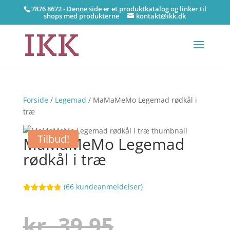
7876 8672 - Denne side er et produktkatalog og linker til
shops med produkterne
kontakt@ikk.dk
Forside
/
Legemad
/ MaMaMeMo Legemad rødkål i
træ
Tilbud!
MaMaMeMo Legemad
rødkål i træ
(
66
kundeanmeldelser)
Bedømt
90
som
4.7
ud af 5
Den
kr.
39,95
baseret på
kundebedø