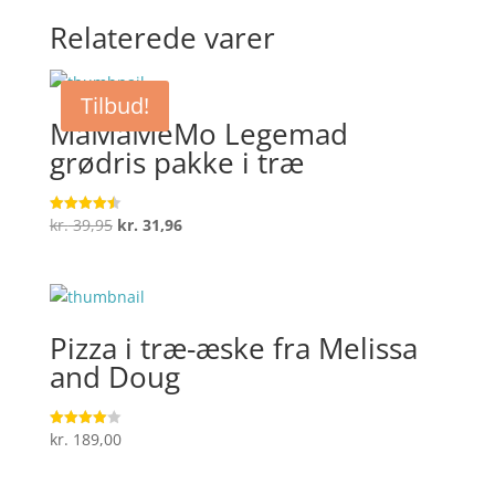
Relaterede varer
Tilbud!
MaMaMeMo Legemad
grødris pakke i træ
Den
Den
kr.
39,95
kr.
31,96
Vurderet
4.5
oprindelige
aktuelle
ud af 5
pris
pris
var:
er:
kr. 39,95.
kr. 31,96.
Pizza i træ-æske fra Melissa
and Doug
kr.
189,00
Vurderet
4
ud af 5