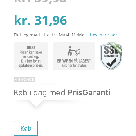
mmelser
Den
oprindelig
kr.
31,96
Fint legemad i træ fra MaMaMeMo …
læs mere her
aktuelle
pris
pris
var:
er:
kr. 39,95.
kr. 31,96.
Køb