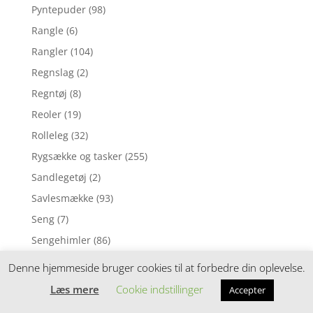
Pyntepuder
(98)
Rangle
(6)
Rangler
(104)
Regnslag
(2)
Regntøj
(8)
Reoler
(19)
Rolleleg
(32)
Rygsække og tasker
(255)
Sandlegetøj
(2)
Savlesmække
(93)
Seng
(7)
Sengehimler
(86)
Sengehimmel
(6)
Denne hjemmeside bruger cookies til at forbedre din oplevelse.
Sengelommer
(24)
Læs mere
Cookie indstillinger
Accepter
Sengerand
(3)