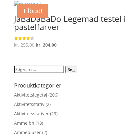
Tilbud!
JaBaDaBaDo Legemad testel i
pastelfarver
Den
Den
kr.
255,00
kr.
204,00
Vurderet
4.3
oprindelige
aktuelle
ud af 5
pris
pris
var:
er:
Søg
Søg
kr. 255,00.
kr. 204,00.
efter:
Produktkategorier
Aktivitetslegetøj
(206)
Aktivitetsstativ
(2)
Aktivitetsstativer
(29)
Amme bh
(18)
Ammebluser
(2)