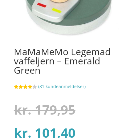
MaMaMeMo Legemad
vaffeljern – Emerald
Green
(
81
kundeanmeldelser)
Bedømt
8
som
3.9
ud af 5
Den
kr.
179,95
baseret
på
kundebed
ømmels
er
Den
oprindel
kr.
101,40