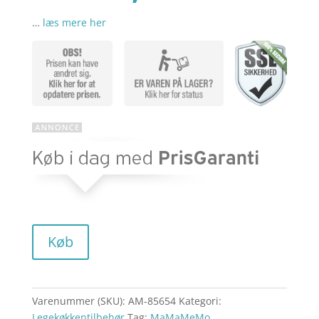
…
læs mere her
aktuelle
pris
pris
var:
er:
kr. 179,95
kr. 101,40
Køb
Varenummer (SKU):
AM-85654
Kategori:
Legekøkkentilbehør
Tag:
MaMaMeMo