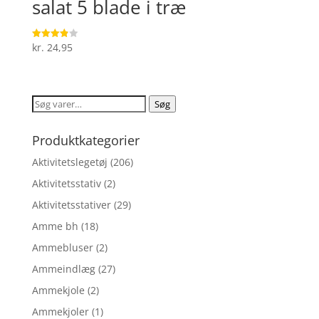
salat 5 blade i træ
kr.
24,95
Vurderet
3.9
ud af 5
Søg
Søg
efter:
Produktkategorier
Aktivitetslegetøj
(206)
Aktivitetsstativ
(2)
Aktivitetsstativer
(29)
Amme bh
(18)
Ammebluser
(2)
Ammeindlæg
(27)
Ammekjole
(2)
Ammekjoler
(1)