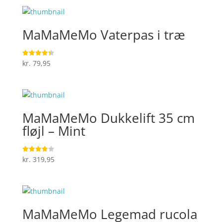
MaMaMeMo Vaterpas i træ
kr.
79,95
Vurderet
4.3
ud af 5
MaMaMeMo Dukkelift 35 cm
fløjl – Mint
kr.
319,95
Vurderet
3.9
ud af 5
MaMaMeMo Legemad rucola