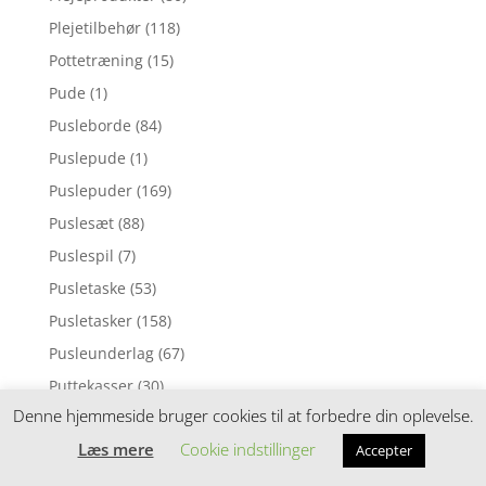
Plejetilbehør
(118)
Pottetræning
(15)
Pude
(1)
Pusleborde
(84)
Puslepude
(1)
Puslepuder
(169)
Puslesæt
(88)
Puslespil
(7)
Pusletaske
(53)
Pusletasker
(158)
Pusleunderlag
(67)
Puttekasser
(30)
Denne hjemmeside bruger cookies til at forbedre din oplevelse.
Pyntepuder
(98)
Læs mere
Cookie indstillinger
Rangle
(6)
Accepter
Rangler
(104)