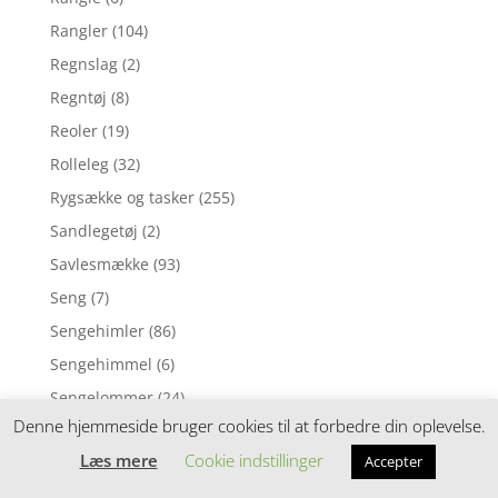
Rangler
(104)
Regnslag
(2)
Regntøj
(8)
Reoler
(19)
Rolleleg
(32)
Rygsække og tasker
(255)
Sandlegetøj
(2)
Savlesmække
(93)
Seng
(7)
Sengehimler
(86)
Sengehimmel
(6)
Sengelommer
(24)
Denne hjemmeside bruger cookies til at forbedre din oplevelse.
Sengerand
(3)
Læs mere
Cookie indstillinger
Accepter
Sengerande
(146)
Sengetilbehør
(196)