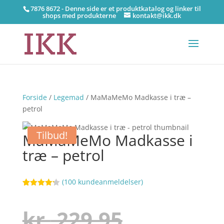
7876 8672 - Denne side er et produktkatalog og linker til
shops med produkterne
kontakt@ikk.dk
Forside
/
Legemad
/ MaMaMeMo Madkasse i træ –
petrol
Tilbud!
MaMaMeMo Madkasse i
træ – petrol
(
100
kundeanmeldelser)
Bedømt
41
som
4.2
ud af 5
Den
kr.
229,95
baseret
på