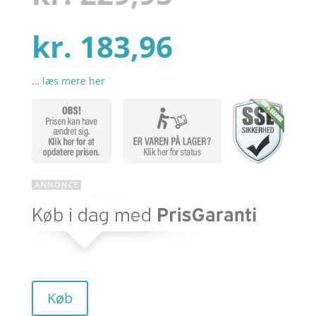
kundebedø
mmelser
Den
oprindel
kr.
183,96
…
læs mere her
aktuelle
pris
pris
var:
er:
kr. 229,95
kr. 183,96
Køb