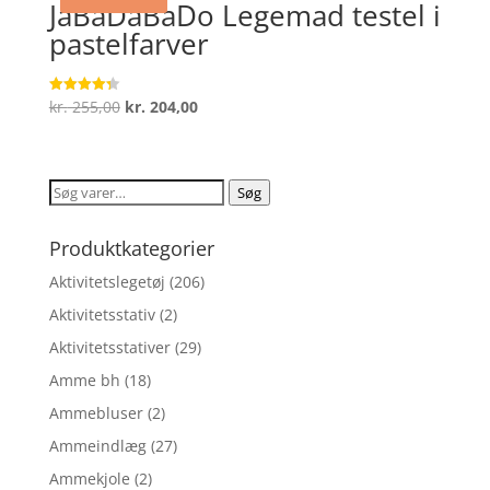
JaBaDaBaDo Legemad testel i
pastelfarver
Den
Den
kr.
255,00
kr.
204,00
Vurderet
4.3
oprindelige
aktuelle
ud af 5
pris
pris
var:
er:
Søg
Søg
kr. 255,00.
kr. 204,00.
efter:
Produktkategorier
Aktivitetslegetøj
(206)
Aktivitetsstativ
(2)
Aktivitetsstativer
(29)
Amme bh
(18)
Ammebluser
(2)
Ammeindlæg
(27)
Ammekjole
(2)