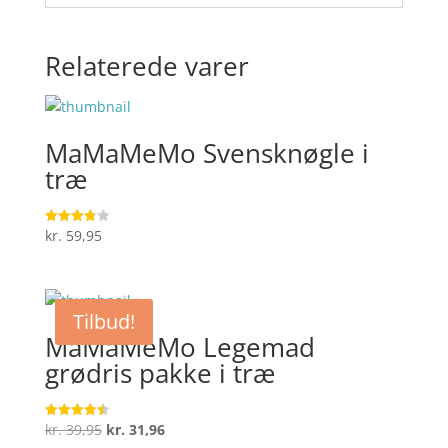
Relaterede varer
MaMaMeMo Svensknøgle i
træ
kr.
59,95
Vurderet
3.8
ud af 5
Tilbud!
MaMaMeMo Legemad
grødris pakke i træ
Den
Den
kr.
39,95
kr.
31,96
Vurderet
4.5