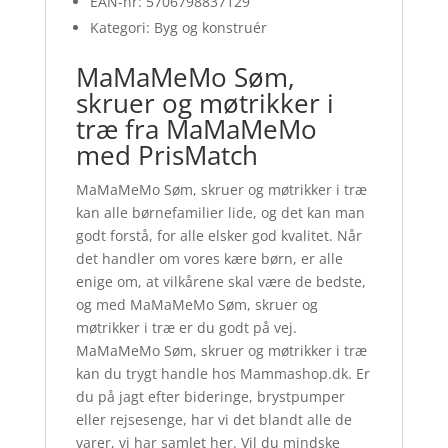
EAN-nr: 5706798837129
Kategori: Byg og konstruér
MaMaMeMo Søm,
skruer og møtrikker i
træ fra MaMaMeMo
med PrisMatch
MaMaMeMo Søm, skruer og møtrikker i træ
kan alle børnefamilier lide, og det kan man
godt forstå, for alle elsker god kvalitet. Når
det handler om vores kære børn, er alle
enige om, at vilkårene skal være de bedste,
og med MaMaMeMo Søm, skruer og
møtrikker i træ er du godt på vej.
MaMaMeMo Søm, skruer og møtrikker i træ
kan du trygt handle hos Mammashop.dk. Er
du på jagt efter bideringe, brystpumper
eller rejsesenge, har vi det blandt alle de
varer, vi har samlet her. Vil du mindske