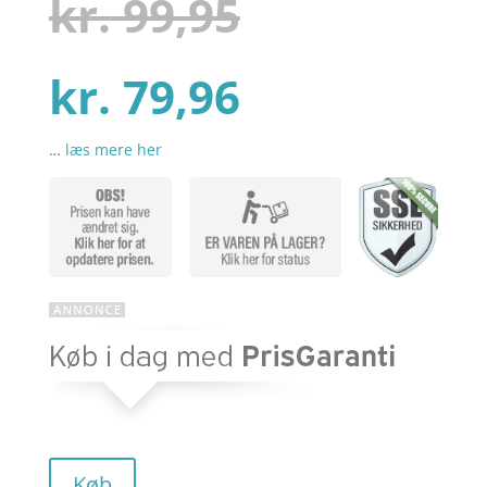
Den
kr.
99,95
baseret
på
kundebedø
mmelser
Den
oprindelig
kr.
79,96
…
læs mere her
aktuelle
pris
pris
var:
er:
kr. 99,95.
kr. 79,96.
Køb