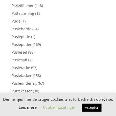
Plejetilbehør
(118)
Pottetræning
(15)
Pude
(1)
Pusleborde
(84)
Puslepude
(1)
Puslepuder
(169)
Puslesæt
(88)
Puslespil
(7)
Pusletaske
(53)
Pusletasker
(158)
Pusleunderlag
(67)
Puttekasser
(30)
Pyntepuder
(98)
Denne hjemmeside bruger cookies til at forbedre din oplevelse.
Rangle
(6)
Læs mere
Cookie indstillinger
Accepter
Rangler
(104)