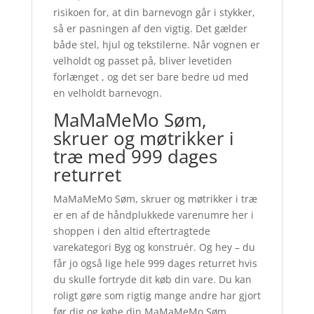
risikoen for, at din barnevogn går i stykker,
så er pasningen af den vigtig. Det gælder
både stel, hjul og tekstilerne. Når vognen er
velholdt og passet på, bliver levetiden
forlænget , og det ser bare bedre ud med
en velholdt barnevogn.
MaMaMeMo Søm,
skruer og møtrikker i
træ med 999 dages
returret
MaMaMeMo Søm, skruer og møtrikker i træ
er en af de håndplukkede varenumre her i
shoppen i den altid eftertragtede
varekategori Byg og konstruér. Og hey – du
får jo også lige hele 999 dages returret hvis
du skulle fortryde dit køb din vare. Du kan
roligt gøre som rigtig mange andre har gjort
før dig og købe din MaMaMeMo Søm,