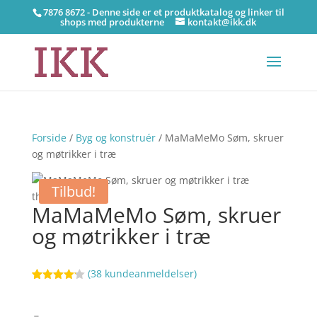
7876 8672 - Denne side er et produktkatalog og linker til
shops med produkterne
kontakt@ikk.dk
Forside
/
Byg og konstruér
/ MaMaMeMo Søm, skruer
og møtrikker i træ
Tilbud!
MaMaMeMo Søm, skruer
og møtrikker i træ
(
38
kundeanmeldelser)
Bedømt
61
som
4.1
ud af 5