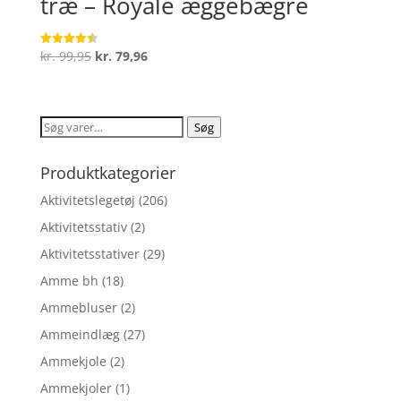
træ – Royale æggebægre
Den
Den
kr.
99,95
kr.
79,96
Vurderet
4.5
oprindelige
aktuelle
ud af 5
pris
pris
var:
er:
Søg
Søg
kr. 99,95.
kr. 79,96.
efter:
Produktkategorier
Aktivitetslegetøj
(206)
Aktivitetsstativ
(2)
Aktivitetsstativer
(29)
Amme bh
(18)
Ammebluser
(2)
Ammeindlæg
(27)
Ammekjole
(2)
Ammekjoler
(1)