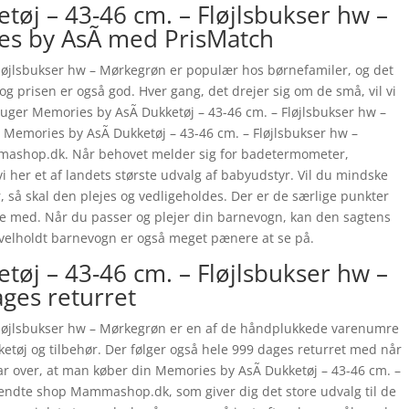
tøj – 43-46 cm. – Fløjlsbukser hw –
s by AsÃ­ med PrisMatch
Fløjlsbukser hw – Mørkegrøn er populær hos børnefamiler, og det
 og prisen er også god. Hver gang, det drejer sig om de små, vil vi
ruger Memories by AsÃ­ Dukketøj – 43-46 cm. – Fløjlsbukser hw –
Memories by AsÃ­ Dukketøj – 43-46 cm. – Fløjlsbukser hw –
shop.dk. Når behovet melder sig for badetermometer,
vi her et af landets største udvalg af babyudstyr. Vil du mindske
r, så skal den plejes og vedligeholdes. Der er de særlige punkter
 øje med. Når du passer og plejer din barnevogn, kan den sagtens
n velholdt barnevogn er også meget pænere at se på.
tøj – 43-46 cm. – Fløjlsbukser hw –
ges returret
Fløjlsbukser hw – Mørkegrøn er en af de håndplukkede varenumre
ketøj og tilbehør. Der følger også hele 999 dages returret med når
r over, at man køber din Memories by AsÃ­ Dukketøj – 43-46 cm. –
endte shop Mammashop.dk, som giver dig det store udvalg til de