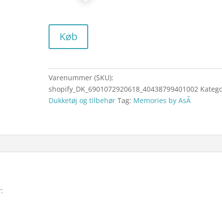
Køb
Varenummer (SKU):
shopify_DK_6901072920618_40438799401002
Katego
Dukketøj og tilbehør
Tag:
Memories by AsÃ­
: