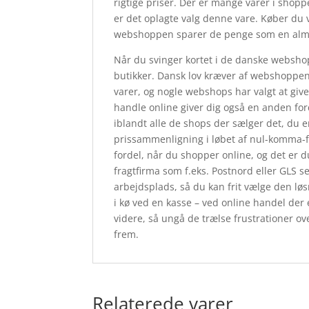
rigtige priser. Der er mange varer i shopp
er det oplagte valg denne vare. Køber du v
webshoppen sparer de penge som en almin
Når du svinger kortet i de danske webshops
butikker. Dansk lov kræver af webshoppen,
varer, og nogle webshops har valgt at giv
handle online giver dig også en anden ford
iblandt alle de shops der sælger det, du e
prissammenligning i løbet af nul-komma-f
fordel, når du shopper online, og det er d
fragtfirma som f.eks. Postnord eller GLS se
arbejdsplads, så du kan frit vælge den løsn
i kø ved en kasse – ved online handel der e
videre, så ungå de trælse frustrationer ove
frem.
Relaterede varer