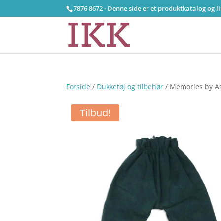
7876 8672 - Denne side er et produktkatalog og l
Forside
/
Dukketøj og tilbehør
/ Memories by As
Tilbud!