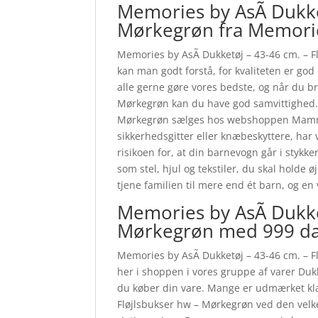
Memories by AsÃ­ Dukke
Mørkegrøn fra Memorie
Memories by AsÃ­ Dukketøj – 43-46 cm. – 
kan man godt forstå, for kvaliteten er god
alle gerne gøre vores bedste, og når du b
Mørkegrøn kan du have god samvittighed. 
Mørkegrøn sælges hos webshoppen Mamma
sikkerhedsgitter eller knæbeskyttere, har 
risikoen for, at din barnevogn går i stykke
som stel, hjul og tekstiler, du skal holde
tjene familien til mere end ét barn, og e
Memories by AsÃ­ Dukke
Mørkegrøn med 999 da
Memories by AsÃ­ Dukketøj – 43-46 cm. – 
her i shoppen i vores gruppe af varer Duk
du køber din vare. Mange er udmærket kla
Fløjlsbukser hw – Mørkegrøn ved den velk