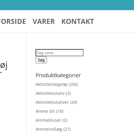
FORSIDE
VARER
KONTAKT
Søg
efter:
Søg
øj
r
Produktkategorier
Aktivitetslegetøj
(206)
Aktivitetsstativ
(2)
Aktivitetsstativer
(29)
Amme bh
(18)
Ammebluser
(2)
Ammeindlæg
(27)