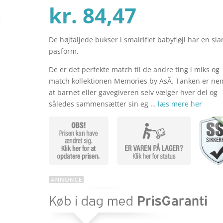
Den
oprind
kr.
84,47
De højtaljede bukser i smalriflet babyfløjl har en sla
aktuelle
pris
pasform.
De er det perfekte match til de andre ting i miks og
pris
var:
match kollektionen Memories by AsÃ­. Tanken er nem
at barnet eller gavegiveren selv vælger hver del og
således sammensætter sin eg …
læs mere her
er:
kr. 129
kr. 84,47