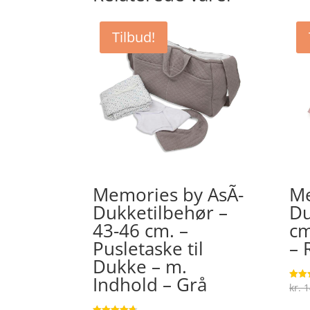
Tilbud!
Memories by AsÃ­
Me
Dukketilbehør –
Du
43-46 cm. –
cm
Pusletaske til
– 
Dukke – m.
Indhold – Grå
kr.
1
Vurde
4.5
ud af