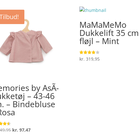
Tilbud!
MaMaMeMo
Dukkelift 35 cm
fløjl – Mint
kr.
319,95
Vurderet
3.9
ud af 5
mories by AsÃ­
kketøj – 43-46
. – Bindebluse
Rosa
Den
Den
49,95
kr.
97,47
ret
oprindelige
aktuelle
 5