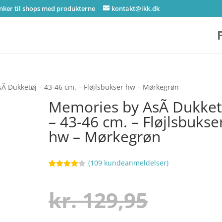
inker til shops med produkterne
kontakt@ikk.dk
Ã­ Dukketøj – 43-46 cm. – Fløjlsbukser hw – Mørkegrøn
Memories by AsÃ­ Dukket
– 43-46 cm. – Fløjlsbukse
hw – Mørkegrøn
(
109
kundeanmeldelser)
Bedømt
45
som
4.1
ud af 5
Den
kr.
129,95
baseret
på
kundebedø
mmelser