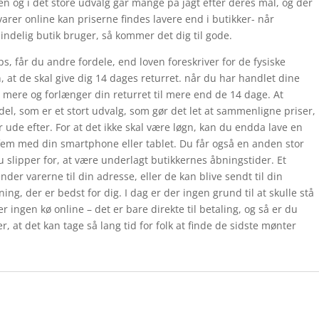
en og i det store udvalg går mange på jagt efter deres mål, og der
arer online kan priserne findes lavere end i butikker- når
delig butik bruger, så kommer det dig til gode.
, får du andre fordele, end loven foreskriver for de fysiske
 at de skal give dig 14 dages returret. når du har handlet dine
e mere og forlænger din returret til mere end de 14 dage. At
el, som er et stort udvalg, som gør det let at sammenligne priser,
r ude efter. For at det ikke skal være løgn, kan du endda lave en
em med din smartphone eller tablet. Du får også en anden stor
u slipper for, at være underlagt butikkernes åbningstider. Et
nder varerne til din adresse, eller de kan blive sendt til din
ing, der er bedst for dig. I dag er der ingen grund til at skulle stå
r ingen kø online – det er bare direkte til betaling, og så er du
r, at det kan tage så lang tid for folk at finde de sidste mønter