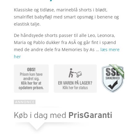
Klassiske og tidløse, marineblå shorts i blødt,
aktuelle
pris
smalriflet babyfløjl med smart opsmøg i benene og
elastisk talje.
pris
var:
De håndsyede shorts passer til alle Leo, Leonora,
Maria og Pablo dukker fra AsÃ­ og går fint i spænd
med de andre dele fra Memories by As …
læs mere
her
er:
kr. 99,95.
kr. 49,98.