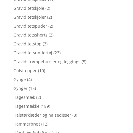
Graviditetskjole
(2)
Graviditetskjoler
(2)
Graviditetspuder
(2)
Graviditetsshorts
(2)
Graviditetstop
(3)
Graviditetsundertøj
(23)
Gravidstrømpebukser og leggings
(5)
Gulvtæpper
(10)
Gynge
(4)
Gynger
(15)
Hagesmæk
(2)
Hagesmække
(189)
Halstørklæder og halsedisser
(3)
Hammerbræt
(12)
Hånd- og fodaftryk
(14)