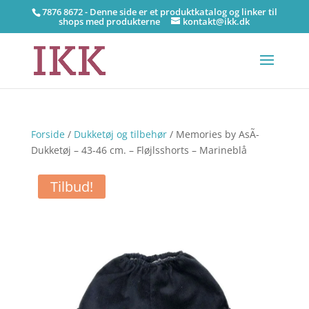
7876 8672 - Denne side er et produktkatalog og linker til
shops med produkterne
kontakt@ikk.dk
Forside
/
Dukketøj og tilbehør
/ Memories by AsÃ­
Dukketøj – 43-46 cm. – Fløjlsshorts – Marineblå
Tilbud!