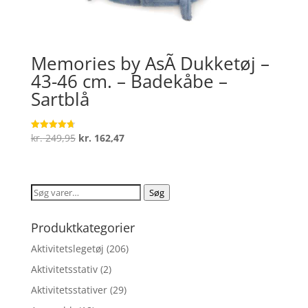
Memories by AsÃ­ Dukketøj –
43-46 cm. – Badekåbe –
Sartblå
Den
Den
kr.
249,95
kr.
162,47
Vurderet
4.7
oprindelige
aktuelle
ud af 5
pris
pris
var:
er:
Søg
Søg
kr. 249,95.
kr. 162,47.
efter:
Produktkategorier
Aktivitetslegetøj
(206)
Aktivitetsstativ
(2)
Aktivitetsstativer
(29)