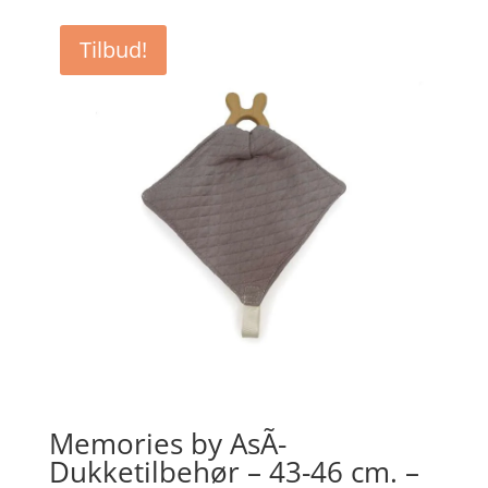
pris
pris
var:
er:
Tilbud!
kr. 99,95.
kr. 50,00.
Memories by AsÃ­
Dukketilbehør – 43-46 cm. –