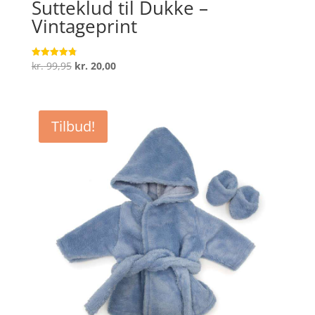
Sutteklud til Dukke –
Vintageprint
Den
Den
kr.
99,95
kr.
20,00
Vurderet
4.8
oprindelige
aktuelle
ud af 5
pris
pris
var:
er:
Tilbud!
kr. 99,95.
kr. 20,00.