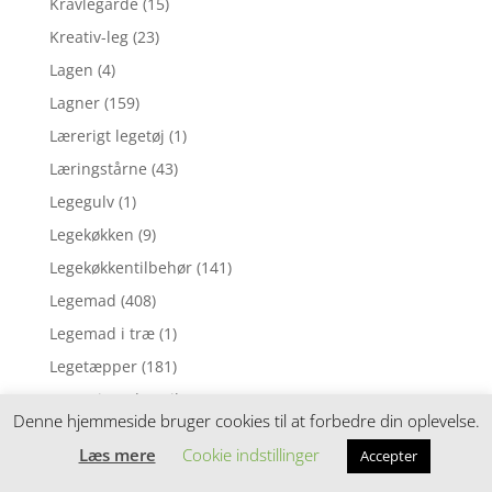
Kravlegårde
(15)
Kreativ-leg
(23)
Lagen
(4)
Lagner
(159)
Lærerigt legetøj
(1)
Læringstårne
(43)
Legegulv
(1)
Legekøkken
(9)
Legekøkkentilbehør
(141)
Legemad
(408)
Legemad i træ
(1)
Legetæpper
(181)
Legetøj med spejl
(16)
Denne hjemmeside bruger cookies til at forbedre din oplevelse.
Legetøjs kasseapparat
(1)
Læs mere
Cookie indstillinger
Accepter
Legetøjsbil
(4)