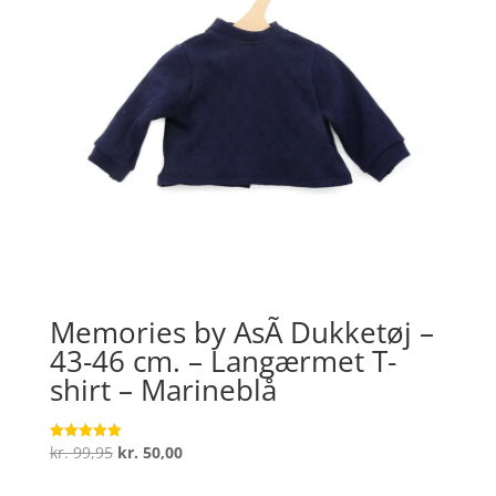
Memories by AsÃ­ Dukketøj –
43-46 cm. – Langærmet T-
shirt – Marineblå
Den
Den
kr.
99,95
kr.
50,00
Vurderet
5
oprindelige
aktuelle
ud af 5