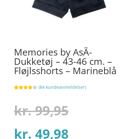
Memories by AsÃ­
Dukketøj – 43-46 cm. –
Fløjlsshorts – Marineblå
(
84
kundeanmeldelser)
Bedømt
107
som
4.1
ud af 5
Den
kr.
99,95
baseret
på
kundebedø
mmelser
Den
oprindelig
kr.
49,98