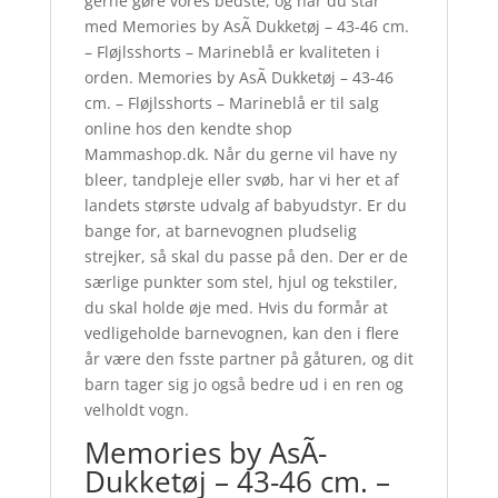
gerne gøre vores bedste, og når du står
med Memories by AsÃ­ Dukketøj – 43-46 cm.
– Fløjlsshorts – Marineblå er kvaliteten i
orden. Memories by AsÃ­ Dukketøj – 43-46
cm. – Fløjlsshorts – Marineblå er til salg
online hos den kendte shop
Mammashop.dk. Når du gerne vil have ny
bleer, tandpleje eller svøb, har vi her et af
landets største udvalg af babyudstyr. Er du
bange for, at barnevognen pludselig
strejker, så skal du passe på den. Der er de
særlige punkter som stel, hjul og tekstiler,
du skal holde øje med. Hvis du formår at
vedligeholde barnevognen, kan den i flere
år være den fsste partner på gåturen, og dit
barn tager sig jo også bedre ud i en ren og
velholdt vogn.
Memories by AsÃ­
Dukketøj – 43-46 cm. –