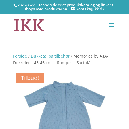
7876 8672 - Denne side er et produktkatalog og linker til
shops med produkterne
kontakt@ikk.dk
Forside
/
Dukketøj og tilbehør
/ Memories by AsÃ­
Dukketøj – 43-46 cm. – Romper – Sartblå
Tilbud!