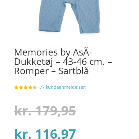
Memories by AsÃ­
Dukketøj – 43-46 cm. –
Romper – Sartblå
(
77
kundeanmeldelser)
Bedømt
84
som
4.4
ud af 5
Den
kr.
179,95
baseret
på
kundebedø
mmelser
Den
oprindel
kr.
116,97