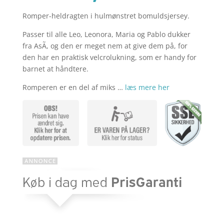
Romper-heldragten i hulmønstret bomuldsjersey.
aktuelle
pris
Passer til alle Leo, Leonora, Maria og Pablo dukker
fra AsÃ­, og den er meget nem at give dem på, for
pris
var:
den har en praktisk velcrolukning, som er handy for
barnet at håndtere.
Romperen er en del af miks …
læs mere her
er:
kr. 179,95
kr. 116,97