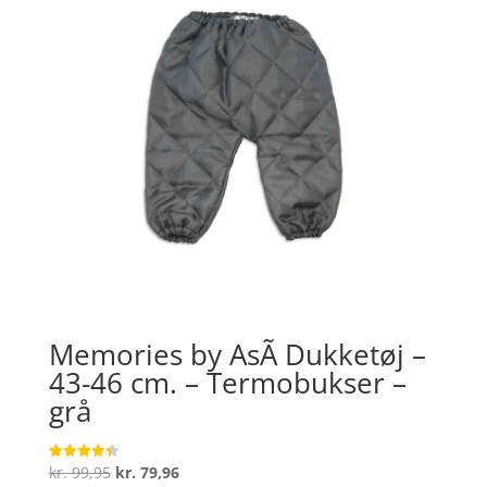
Memories by AsÃ­ Dukketøj –
43-46 cm. – Termobukser –
grå
Den
Den
kr.
99,95
kr.
79,96
Vurderet
4.4