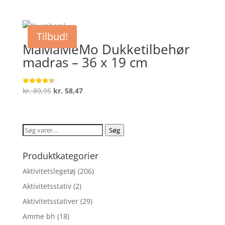
oprindelige
aktuelle
ud af 5
pris
pris
var:
er:
Tilbud!
kr. 99,95.
kr. 79,96.
MaMaMeMo Dukketilbehør
madras – 36 x 19 cm
Den
Den
kr.
89,95
kr.
58,47
Vurderet
4.4
oprindelige
aktuelle
ud af 5
pris
pris
var:
er:
Søg
Søg
kr. 89,95.
kr. 58,47.
efter:
Produktkategorier
Aktivitetslegetøj
(206)
Aktivitetsstativ
(2)
Aktivitetsstativer
(29)
Amme bh
(18)