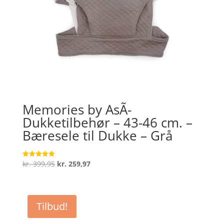
Memories by AsÃ­
Dukketilbehør – 43-46 cm. –
Bæresele til Dukke – Grå
Den
Den
kr.
399,95
kr.
259,97
Vurderet
4.9
oprindelige
aktuelle
ud af 5
pris
pris
var:
er:
Tilbud!
kr. 399,95.
kr. 259,97.