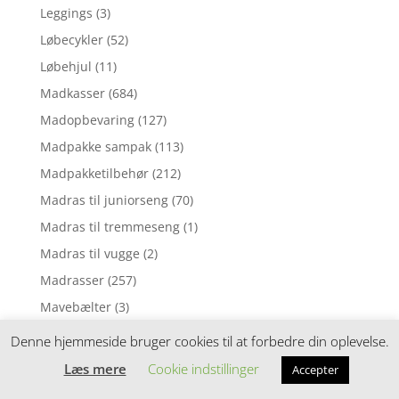
Leggings
(3)
Løbecykler
(52)
Løbehjul
(11)
Madkasser
(684)
Madopbevaring
(127)
Madpakke sampak
(113)
Madpakketilbehør
(212)
Madras til juniorseng
(70)
Madras til tremmeseng
(1)
Madras til vugge
(2)
Madrasser
(257)
Mavebælter
(3)
Motorik legetøj
(5)
Denne hjemmeside bruger cookies til at forbedre din oplevelse.
Mørklægningsgardin
(3)
Læs mere
Cookie indstillinger
Accepter
Musik uro
(6)