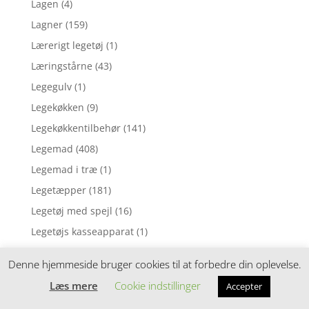
Lagen
(4)
Lagner
(159)
Lærerigt legetøj
(1)
Læringstårne
(43)
Legegulv
(1)
Legekøkken
(9)
Legekøkkentilbehør
(141)
Legemad
(408)
Legemad i træ
(1)
Legetæpper
(181)
Legetøj med spejl
(16)
Legetøjs kasseapparat
(1)
Legetøjsbil
(4)
Denne hjemmeside bruger cookies til at forbedre din oplevelse.
Legetøjsdyr
(90)
Læs mere
Cookie indstillinger
Accepter
Leggings
(3)