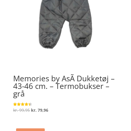
Memories by AsÃ­ Dukketøj –
43-46 cm. – Termobukser –
grå
Den
Den
kr.
99,95
kr.
79,96
Vurderet
4.4
oprindelige
aktuelle
ud af 5
pris
pris
var:
er: