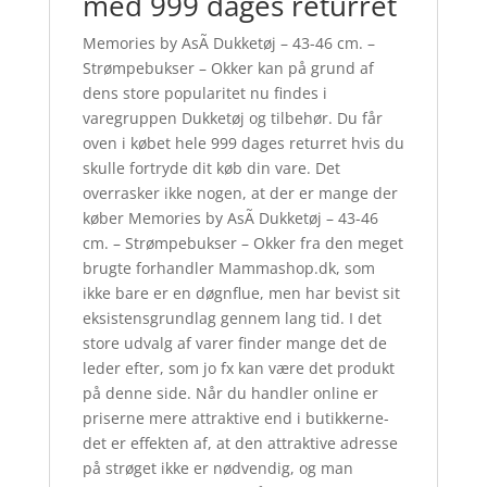
med 999 dages returret
Memories by AsÃ­ Dukketøj – 43-46 cm. –
Strømpebukser – Okker kan på grund af
dens store popularitet nu findes i
varegruppen Dukketøj og tilbehør. Du får
oven i købet hele 999 dages returret hvis du
skulle fortryde dit køb din vare. Det
overrasker ikke nogen, at der er mange der
køber Memories by AsÃ­ Dukketøj – 43-46
cm. – Strømpebukser – Okker fra den meget
brugte forhandler Mammashop.dk, som
ikke bare er en døgnflue, men har bevist sit
eksistensgrundlag gennem lang tid. I det
store udvalg af varer finder mange det de
leder efter, som jo fx kan være det produkt
på denne side. Når du handler online er
priserne mere attraktive end i butikkerne-
det er effekten af, at den attraktive adresse
på strøget ikke er nødvendig, og man