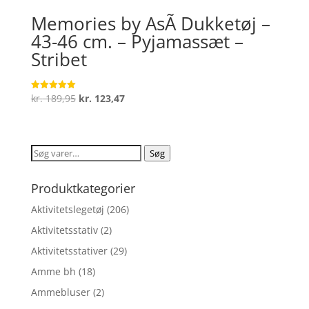
Memories by AsÃ­ Dukketøj –
43-46 cm. – Pyjamassæt –
Stribet
Den
Den
kr.
189,95
kr.
123,47
Vurderet
5
oprindelige
aktuelle
ud af 5
pris
pris
var:
er:
Søg
Søg
kr. 189,95.
kr. 123,47.
efter:
Produktkategorier
Aktivitetslegetøj
(206)
Aktivitetsstativ
(2)
Aktivitetsstativer
(29)
Amme bh
(18)
Ammebluser
(2)