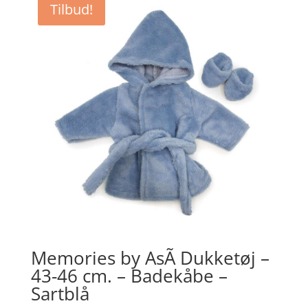
Tilbud!
kr. 99,95.
kr. 79,96.
Memories by AsÃ­ Dukketøj –
43-46 cm. – Badekåbe –
Sartblå