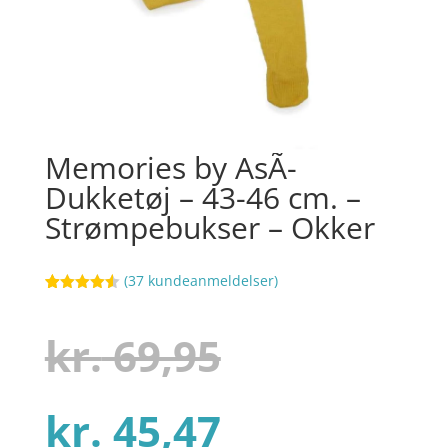
Memories by AsÃ­
Dukketøj – 43-46 cm. –
Strømpebukser – Okker
(
37
kundeanmeldelser)
Bedømt
95
som
4.5
ud af 5
Den
kr.
69,95
baseret
på
kundebedø
mmelser
Den
oprindelig
kr.
45,47