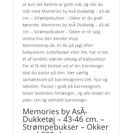
at kun det bedste er godt nok, og når du
står med Memories by AsÃ­ Dukketøj – 43-46
cm. – Strømpebukser – Okker er du godt
kørende. Memories by AsÃ­ Dukketøj – 43-46
cm. – Strømpebukser – Okker er til salg
online hos den kendte shop
Mammashop.dk. Er du på jagt efter
babyalarm, sutteflasker eller lite, har vi her
et af landets største udvalg af babyudstyr.
For at få det bedste ud af din barnevogn,
skal du passe på den. Vær særlig
opmærksom på barnevognens stel, hjul og
tekstiler. Passer I godt på barnevognen,
bliver levetiden forlænget , og alle elsker en
pæn, ren og velholdt barnevogn.
Memories by AsÃ­
Dukketøj – 43-46 cm. –
Strømpebukser – Okker