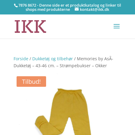
7876 8672 - Denne side er et produktkatalog og linker til
shops med produkterne
kontakt@ikk.dk
Forside
/
Dukketøj og tilbehør
/ Memories by AsÃ­
Dukketøj – 43-46 cm. – Strømpebukser – Okker
Tilbud!