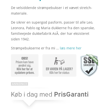
De velsiddende strømpebukser i et vævet stretch-
aktuelle
pris
materiale.
De sikrer en supergod pasform, passer til alle Leo,
pris
var:
Leonora, Pablo og Maria dukkerne fra den spanske,
familieejede dukkefabrik AsÃ­, der har eksisteret
siden 1942.
er:
kr. 69,95.
Strømpebukserne er fra mi …
læs mere her
kr. 45,47.