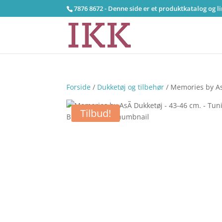
7876 8672 - Denne side er et produktkatalog og l
Forside
/
Dukketøj og tilbehør
/ Memories by As
Tilbud!