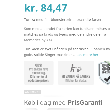
er
Den
oprind
kr.
84,47
Tunika med fint blomsterprint i brændte farver.
aktuelle
pris
Som med alt andet fra serien kan tunikaen mikses 
matches på kryds og tværs med de andre dele fra
pris
var:
Memories by AsÃ­.
Tunikaen er syet i hånden på fabrikken i Spanien h
gode, solide Singer-maskiner …
læs mere her
er:
kr. 129
kr. 84,47