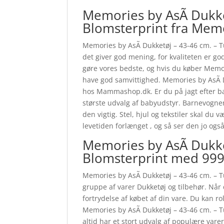
Memories by AsÃ­ Dukke
Blomsterprint fra Mem
Memories by AsÃ­ Dukketøj – 43-46 cm. – T
det giver god mening, for kvaliteten er god
gøre vores bedste, og hvis du køber Memor
have god samvittighed. Memories by AsÃ­ 
hos Mammashop.dk. Er du på jagt efter ba
største udvalg af babyudstyr. Barnevognen
den vigtig. Stel, hjul og tekstiler skal d
levetiden forlænget , og så ser den jo ogs
Memories by AsÃ­ Dukke
Blomsterprint med 999
Memories by AsÃ­ Dukketøj – 43-46 cm. – Tun
gruppe af varer Dukketøj og tilbehør. Når d
fortrydelse af købet af din vare. Du kan r
Memories by AsÃ­ Dukketøj – 43-46 cm. –
altid har et stort udvalg af populære varer