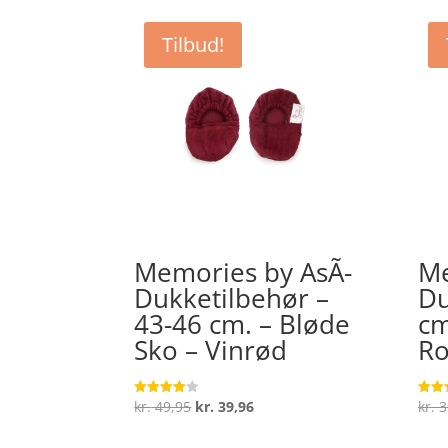
Tilbud!
Memories by AsÃ­
Me
Dukketilbehør –
Du
43-46 cm. – Bløde
cm
Sko – Vinrød
Ro
Den
Den
kr.
49,95
kr.
39,96
kr.
3
Vurderet
Vurde
4
4.3
oprindelige
aktuelle
ud af 5
ud af