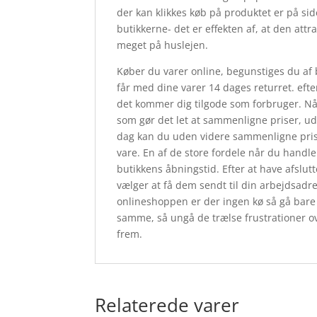
der kan klikkes køb på produktet er på sid
butikkerne- det er effekten af, at den at
meget på huslejen.
Køber du varer online, begunstiges du af b
får med dine varer 14 dages returret. efte
det kommer dig tilgode som forbruger. Når 
som gør det let at sammenligne priser, ud
dag kan du uden videre sammenligne priser
vare. En af de store fordele når du handler
butikkens åbningstid. Efter at have afslut
vælger at få dem sendt til din arbejdsadre
onlineshoppen er der ingen kø så gå bare 
samme, så ungå de trælse frustrationer ove
frem.
Relaterede varer