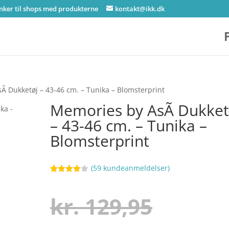
inker til shops med produkterne
kontakt@ikk.dk
Ã­ Dukketøj – 43-46 cm. – Tunika – Blomsterprint
Memories by AsÃ­ Dukket
– 43-46 cm. – Tunika –
Blomsterprint
(
59
kundeanmeldelser)
Bedømt
99
som
3.9
ud af 5
Den
kr.
129,95
baseret
på
kundebed
ømmels