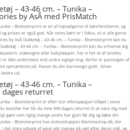
tøj – 43-46 cm. – Tunika –
ories by AsÃ­ med PrisMatch
unika – Blomsterprint er en af topsælgerne til børnfamilierne, og
 og prisen er også god. Når vores børn er i fokus, vil vi alle gerne
ies by AsÃ­ Dukketøj – 43-46 cm. – Tunika – Blomsterprint kan du
Dukketøj – 43-46 cm. – Tunika – Blomsterprint kan du erhverve dig
byalarm, trækvogne eller babytæpper, har vi her et af landets
 er ikke anderledes end andre vigtige ting, derfor er pasningen af
u være opmærksom på. Passer du din barnevogn godt , bliver
å bedre ud.
tøj – 43-46 cm. – Tunika –
 dages returret
ika – Blomsterprint er efter stor efterspørgsel tilføjet i vores
u bestiller her får du hele 999 dages returret til at sikre dig mod
oligt gøre som rigtig mange andre har gjort før dig og købe din
 Tunika – Blomsterprint hos onlineshoppen Mammashop.dk, der
. I det store udvalg af varer går mange på jagt efter deres mål, og