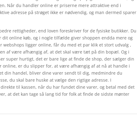
en. Når du handler online er priserne mere attraktive end i
traktive adresse på strøget ikke er nødvendig, og man dermed sparer
edre rettigheder, end loven foreskriver for de fysiske butikker. Du
r dit online køb, og i nogle tilfælde giver shoppen endda mere og
webshops ligger online, får du med et par klik et stort udvalg ,
en af være afhængig af, at det skal være tæt på din bopæl. Og i
 super hurtigt, det er bare lige at finde de shop, der sælger din
 online, er du slipper for, at være afhængig af at nå at handle i
tet din handel, bliver dine varer sendt til dig, medmindre du
sse, du skal bare huske at vælge den rigtige adresse. I
direkte til kassen, når du har fundet dine varer, og betal med det
r, at det kan tage så lang tid for folk at finde de sidste mønter