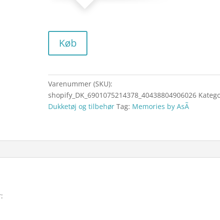
Køb
Varenummer (SKU):
shopify_DK_6901075214378_40438804906026
Katego
Dukketøj og tilbehør
Tag:
Memories by AsÃ­
: