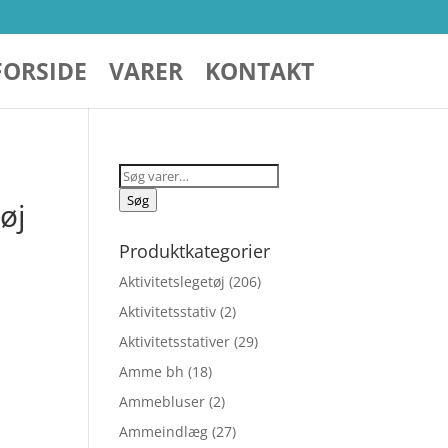
FORSIDE
VARER
KONTAKT
Søg
efter:
Søg
øj
Produktkategorier
Aktivitetslegetøj
(206)
Aktivitetsstativ
(2)
Aktivitetsstativer
(29)
Amme bh
(18)
Ammebluser
(2)
Ammeindlæg
(27)