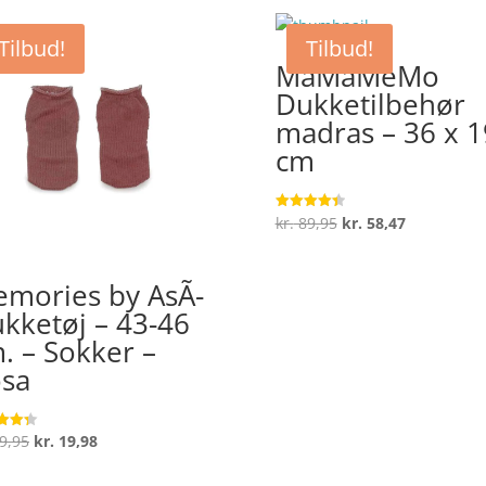
Tilbud!
Tilbud!
MaMaMeMo
Dukketilbehør
madras – 36 x 1
cm
Den
Den
kr.
89,95
kr.
58,47
Vurderet
4.4
oprindelige
aktuelle
ud af 5
pris
pris
mories by AsÃ­
var:
er:
kketøj – 43-46
kr. 89,95.
kr. 58,47.
. – Sokker –
sa
Den
Den
9,95
kr.
19,98
ret
oprindelige
aktuelle
 5