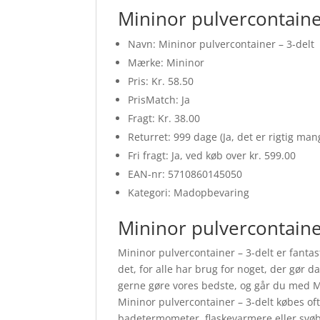
Mininor pulvercontainer
Navn: Mininor pulvercontainer – 3-delt
Mærke: Mininor
Pris: Kr. 58.50
PrisMatch: Ja
Fragt: Kr. 38.00
Returret: 999 dage (Ja, det er rigtig ma
Fri fragt: Ja, ved køb over kr. 599.00
EAN-nr: 5710860145050
Kategori: Madopbevaring
Mininor pulvercontaine
Mininor pulvercontainer – 3-delt er fanta
det, for alle har brug for noget, der gør da
gerne gøre vores bedste, og går du med Mi
Mininor pulvercontainer – 3-delt købes o
badetermometer, flaskevarmere eller svøb