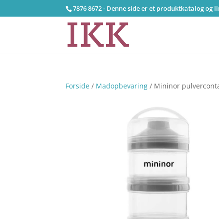
7876 8672 - Denne side er et produktkatalog og l
Forside
/
Madopbevaring
/ Mininor pulverconta