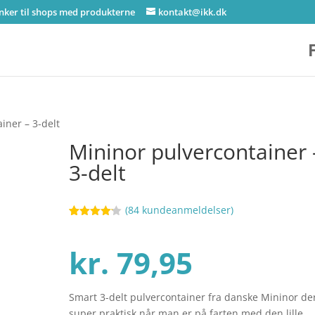
inker til shops med produkterne
kontakt@ikk.dk
iner – 3-delt
Mininor pulvercontainer 
3-delt
(
84
kundeanmeldelser)
Bedømt
48
som
4.1
ud af 5
kr.
79,95
baseret
på
kundebedø
mmelser
Smart 3-delt pulvercontainer fra danske Mininor de
super praktisk når man er på farten med den lille.