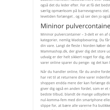
også det du leder efter. For at få det bed
særlig opmærksom på barnevognens stel, hj
levetiden forlænget , og så ser den jo ogs
Mininor pulvercontaine
Mininor pulvercontainer – 3-delt er en af 
kategorier, nemlig Madopbevaring. Du får 
din vare. Langt de fleste i Norden køber 
Mammashop.dk, der giver dig det store ud
udvalg er der helt sikkert noget for dig,
varer online sparer du penge- og det kan l
Når du handler online, får du andre fordel
har ret til at returnere dine varer indenfo
shoppen endda mere der kan forlænge din
giver dig også en anden fordel, som er et s
bedste tilbud, blandt de mange udbydere af
nul-komma-fem med din smartphone eller t
slippe for, at bære alle varerne fra butikk