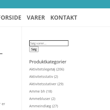
FORSIDE
VARER
KONTAKT
Søg
efter:
Søg
–
Produktkategorier
Aktivitetslegetøj
(206)
Aktivitetsstativ
(2)
Aktivitetsstativer
(29)
Amme bh
(18)
Ammebluser
(2)
r er
Ammeindlæg
(27)