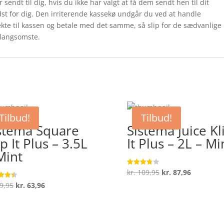
 sendt til dig, hvis du ikke har valgt at få dem sendt hen til dit
dst for dig. Den irriterende kassekø undgår du ved at handle
rekte til kassen og betale med det samme, så slip for de sædvanlige
 langsomste.
Tilbud!
Tilbud!
stema Square
Sistema Juice Kl
ip It Plus – 3.5L
It Plus – 2L – Mi
Mint
Den
Den
kr.
109,95
kr.
87,96
Vurderet
3.8
oprindelige
aktuelle
ud af 5
Den
Den
9,95
kr.
63,96
ret
pris
pris
oprindelige
aktuelle
 5
var:
er:
pris
pris
kr. 109,95.
kr. 87,96.
var:
er: