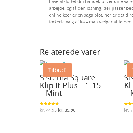
have afsluttet din handel, bliver dine varer
arbejde, og få den løsning, der passer be
online køer er en saga blot, her er det di
forkerte valg af kø – man vælger altid den
Relaterede varer
Tilbud!
Sistema Square
Si
Klip It Plus – 1.15L
Kl
– Mint
– 
Den
Den
kr.
44,95
kr.
35,96
kr.
7
Vurderet
Vurde
4.6
4.4
oprindelige
aktuelle
ud af 5
ud af
pris
pris
var:
er: