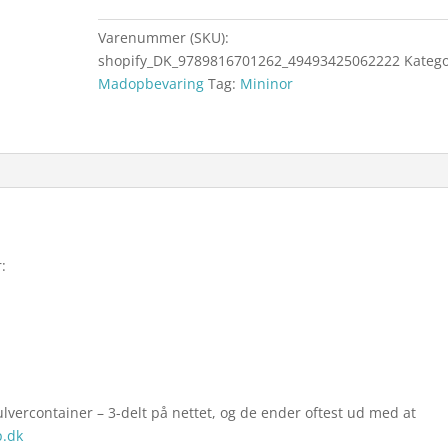
Varenummer (SKU):
shopify_DK_9789816701262_49493425062222
Katego
Madopbevaring
Tag:
Mininor
:
lvercontainer – 3-delt på nettet, og de ender oftest ud med at
.dk