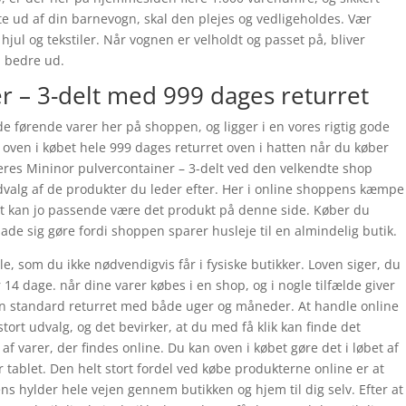
ste ud af din barnevogn, skal den plejes og vedligeholdes. Vær
ul og tekstiler. Når vognen er velholdt og passet på, bliver
å bedre ud.
r – 3-delt med 999 dages returret
de førende varer her på shoppen, og ligger i en vores rigtig gode
oven i købet hele 999 dages returret oven i hatten når du køber
deres Mininor pulvercontainer – 3-delt ved den velkendte shop
valg af de produkter du leder efter. Her i online shoppens kæmpe
 det kan jo passende være det produkt på denne side. Køber du
ade sig gøre fordi shoppen sparer husleje til en almindelig butik.
e, som du ikke nødvendigvis får i fysiske butikker. Loven siger, du
r 14 dage. når dine varer købes i en shop, og i nogle tilfælde giver
 standard returret med både uger og måneder. At handle online
tort udvalg, og det bevirker, at du med få klik kan finde det
 varer, der findes online. Du kan oven i købet gøre det i løbet af
ablet. Den helt stort fordel ved købe produkterne online er at
ens hylder hele vejen gennem butikken og hjem til dig selv. Efter at