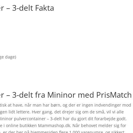
 – 3-delt Fakta
nge dage)
r – 3-delt fra Mininor med PrisMatch
stisk at have, når man har børn, og der er ingen indvendinger mod
gen lidt lettere. Hver gang, det drejer sig om de små, vil vi alle
ninor pulvercontainer – 3-delt har du gjort dit forarbejde godt.
fte i online butikken Mammashop.dk. Når behovet melder sig for
, er der her på hjemmesiden flere 1.000 varenumre, og sikkert