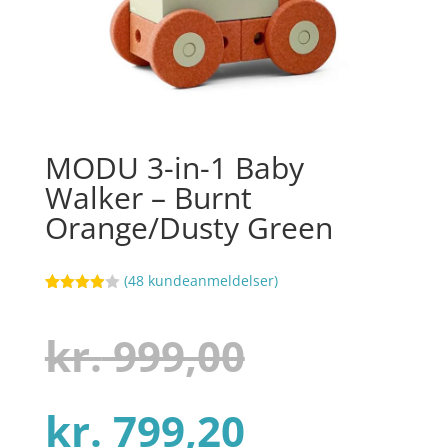
MODU 3-in-1 Baby
Walker – Burnt
Orange/Dusty Green
(
48
kundeanmeldelser)
Bedømt
11
som
3.9
ud af 5
Den
kr.
999,00
baseret
på
kundebed
ømmels
er
Den
oprindel
kr.
799,20