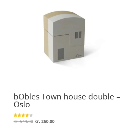
bObles Town house double –
Oslo
Den
Den
kr.
549,00
kr.
250,00
Vurderet
4.1
oprindelige
aktuelle
ud af 5
pris
pris