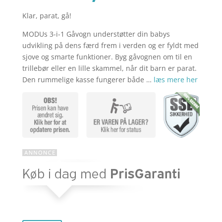
Klar, parat, gå!
aktuelle
pris
MODUs 3-i-1 Gåvogn understøtter din babys
udvikling på dens færd frem i verden og er fyldt med
pris
var:
sjove og smarte funktioner. Byg gåvognen om til en
trillebør eller en lille skammel, når dit barn er parat.
Den rummelige kasse fungerer både …
læs mere her
er:
kr. 999,00
kr. 799,20