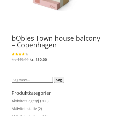
bObles Town house balcony
– Copenhagen
Den
Den
kr.
449,00
kr.
150,00
Vurderet
4.4
oprindelige
aktuelle
ud af 5
pris
pris
var:
er:
Søg
Søg
kr. 449,00.
kr. 150,00.
efter:
Produktkategorier
Aktivitetslegetøj
(206)
Aktivitetsstativ
(2)