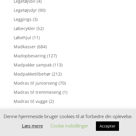
Legetøjsbil
(4)
Legetøjsdyr
(90)
Leggings
(3)
Løbecykler
(52)
Løbehjul
(11)
Madkasser
(684)
Madopbevaring
(127)
Madpakke sampak
(113)
Madpakketilbehør
(212)
Madras til juniorseng
(70)
Madras til tremmeseng
(1)
Madras til vugge
(2)
Madrasser
(257)
Denne hjemmeside bruger cookies til at forbedre din oplevelse.
Mavebælter
(3)
Læs mere
Cookie indstillinger
Accepter
Motorik legetøj
(5)