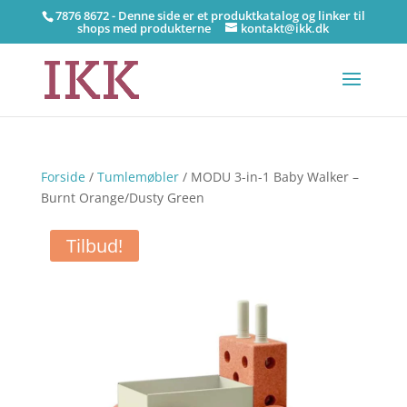
7876 8672 - Denne side er et produktkatalog og linker til
shops med produkterne
kontakt@ikk.dk
Forside
/
Tumlemøbler
/ MODU 3-in-1 Baby Walker –
Burnt Orange/Dusty Green
Tilbud!