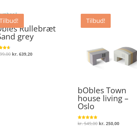
Tilbud!
Tilbud!
bles Rullebræt
Sand grey
Den
Den
99,00
kr.
639,20
ret
oprindelige
aktuelle
 5
pris
pris
var:
er:
kr. 799,00.
kr. 639,20.
bObles Town
house living –
Oslo
Den
Den
kr.
549,00
kr.
250,00
Vurderet
5
oprindelige
aktuelle
ud af 5