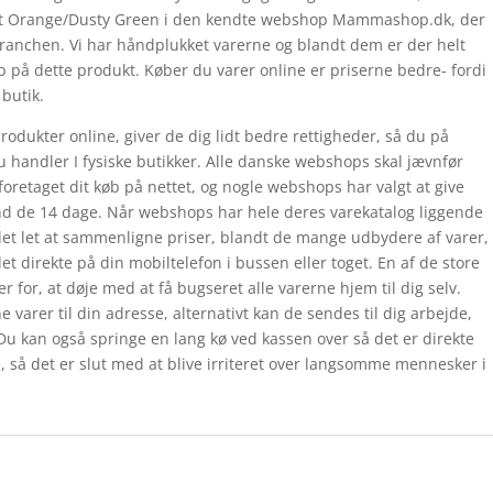
rnt Orange/Dusty Green i den kendte webshop Mammashop.dk, der
branchen. Vi har håndplukket varerne og blandt dem er der helt
køb på dette produkt. Køber du varer online er priserne bedre- fordi
 butik.
produkter online, giver de dig lidt bedre rettigheder, så du på
u handler I fysiske butikker. Alle danske webshops skal jævnfør
 foretaget dit køb på nettet, og nogle webshops har valgt at give
end de 14 dage. Når webshops har hele deres varekatalog liggende
det let at sammenligne priser, blandt de mange udbydere af varer,
t direkte på din mobiltelefon i bussen eller toget. En af de store
r for, at døje med at få bugseret alle varerne hjem til dig selv.
e varer til din adresse, alternativt kan de sendes til dig arbejde,
. Du kan også springe en lang kø ved kassen over så det er direkte
, så det er slut med at blive irriteret over langsomme mennesker i