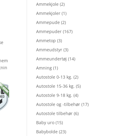
elige
Ammekjole
(2)
Ammekjoler
(1)
Ammepude
(2)
le
Ammepuder
(167)
g
Ammetop
(3)
ke
Ammeudstyr
(3)
Ammeundertøj
(14)
 nem
tnin
Amning
(1)
,00.
Autostole 0-13 kg.
(2)
Autostole 15-36 kg.
(5)
,20.
Autostole 9-18 kg.
(4)
Autostole og -tilbehør
(17)
Autostole tilbehør
(6)
Baby uro
(15)
Babybolde
(23)