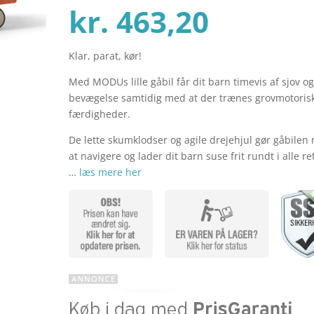
Den
oprind
kr.
463,20
Klar, parat, kør!
aktuel
pris
Med MODUs lille gåbil får dit barn timevis af sjov o
bevægelse samtidig med at der trænes grovmotoris
pris
var:
færdigheder.
De lette skumklodser og agile drejehjul gør gåbilen
at navigere og lader dit barn suse frit rundt i alle re
er:
kr. 579
…
læs mere her
kr. 463