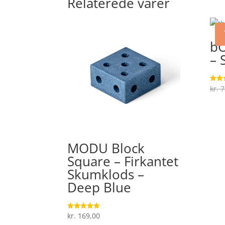
Relaterede varer
bO
– 
kr.
7
Vurde
4.6
ud af
MODU Block
Square – Firkantet
Skumklods –
Deep Blue
kr.
169,00
Vurderet
4.9