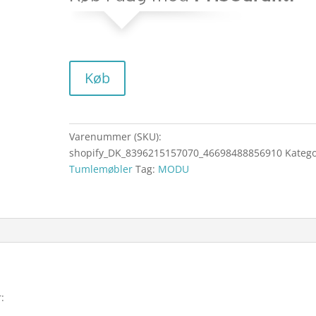
Køb
Varenummer (SKU):
shopify_DK_8396215157070_46698488856910
Katego
Tumlemøbler
Tag:
MODU
: