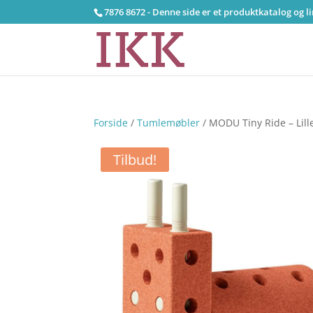
7876 8672 - Denne side er et produktkatalog og l
Forside
/
Tumlemøbler
/ MODU Tiny Ride – Lill
Tilbud!