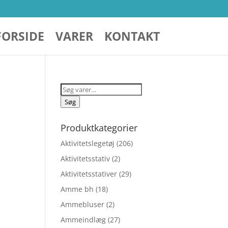
FORSIDE
VARER
KONTAKT
Søg
efter:
Søg
Produktkategorier
Aktivitetslegetøj
(206)
Aktivitetsstativ
(2)
Aktivitetsstativer
(29)
Amme bh
(18)
Ammebluser
(2)
Ammeindlæg
(27)