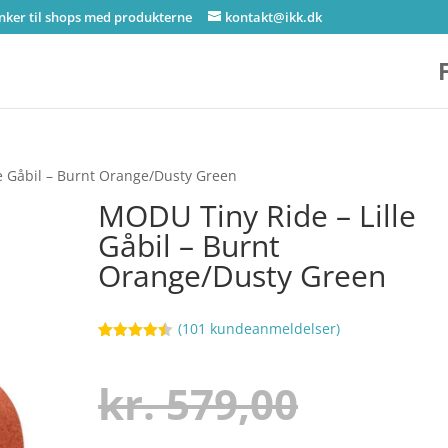
inker til shops med produkterne
kontakt@ikk.dk
e Gåbil – Burnt Orange/Dusty Green
MODU Tiny Ride – Lille
Gåbil – Burnt
Orange/Dusty Green
(
101
kundeanmeldelser)
Bedømt
9
som
4.4
ud af 5
Den
kr.
579,00
baseret
på
kundebedø
mmelser