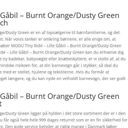
 Gåbil – Burnt Orange/Dusty Green
tch
ge/Dusty Green er en af topsælgerne til børnfamilierne, og det
tet. Når vores tanker er omkring børnene, er alle enige om, at
 køber MODU Tiny Ride – Lille Gåbil – Burnt Orange/Dusty Green
Ride – Lille Gåbil – Burnt Orange/Dusty Green kan du erhverve dig
y badekar, babyvægte eller knæbeskyttere, er vi stolte af, at du
 mindske risikoen for, at din barnevogn går i stykker, så skal du
e med er stellet, hjulene og tekstilerne. Hvis du formår at
get længere, og du kan nyde en velholdt barnevogn, der ser godt
 Gåbil – Burnt Orange/Dusty Green
t
ge/Dusty Green ligger på hylden i det store sortiment der er i den
får også hele hele 999 dages returret som er en fin sikkerhed for
are. Den gode service betyder at rigtig mange i Danmark køber