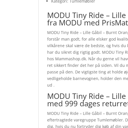
Kategori: Tumlemøbler
MODU Tiny Ride – Lille
fra MODU med PrisMa
MODU Tiny Ride – Lille Gåbil – Burnt Oran
forstår man godt, for alle elsker god kvali
vilkårene skal være de bedste, og hvis du
har du sikret dig rigtig godt. MODU Tiny 
hos Mammashop.dk. Når du gerne vil have n
ret sikkert finder det her på siden. Vil du
passe på den. De vigtigste ting at holde øj
vedligeholde barnevognen, holder den me
ud .
MODU Tiny Ride – Lille
med 999 dages returre
MODU Tiny Ride – Lille Gåbil – Burnt Oran
eftertragtede varegruppe Tumlemøbler. Du 
dig, hvis du nu fortryder dig køb af din v