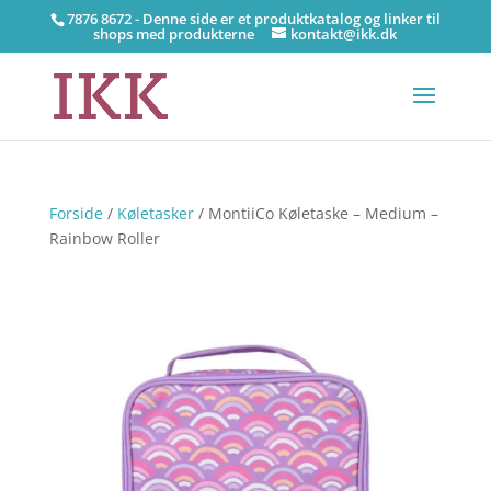
7876 8672 - Denne side er et produktkatalog og linker til
shops med produkterne
kontakt@ikk.dk
Forside
/
Køletasker
/ MontiiCo Køletaske – Medium –
Rainbow Roller