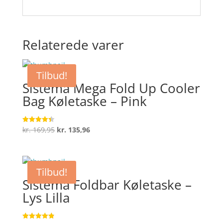
Relaterede varer
Tilbud!
Sistema Mega Fold Up Cooler
Bag Køletaske – Pink
Den
Den
kr.
169,95
kr.
135,96
Vurderet
4.4
oprindelige
aktuelle
ud af 5
pris
pris
var:
er:
Tilbud!
kr. 169,95.
kr. 135,96.
Sistema Foldbar Køletaske –
Lys Lilla