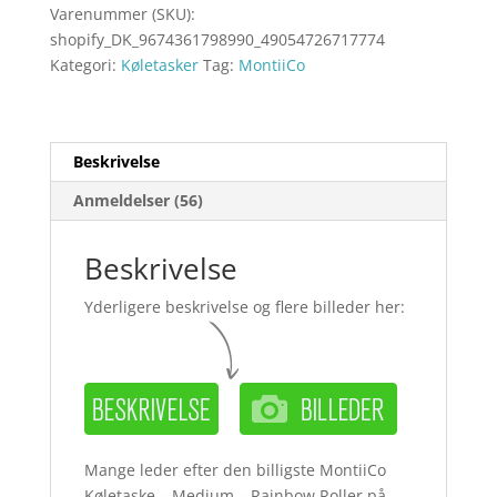
Varenummer (SKU):
shopify_DK_9674361798990_49054726717774
Kategori:
Køletasker
Tag:
MontiiCo
Beskrivelse
Anmeldelser (56)
Beskrivelse
Yderligere beskrivelse og flere billeder her:
Mange leder efter den billigste MontiiCo
Køletaske – Medium – Rainbow Roller på