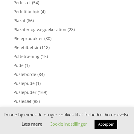
Perlesæt
(54)
Perletilbehør
(4)
Plakat
(66)
Plakater og vægdekoration
(28)
Plejeprodukter
(80)
Plejetilbehør
(118)
Pottetræning
(15)
Pude
(1)
Pusleborde
(84)
Puslepude
(1)
Puslepuder
(169)
Puslesæt
(88)
Puslespil
(7)
Denne hjemmeside bruger cookies til at forbedre din oplevelse.
Pusletaske
(53)
Læs mere
Cookie indstillinger
Accepter
Pusletasker
(158)