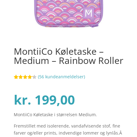
MontiiCo Køletaske –
Medium – Rainbow Roller
(
56
kundeanmeldelser)
Bedømt
61
som
4.2
ud af 5
kr.
199,00
baseret
på
kundebedø
mmelser
MontiiCo Køletaske i størrelsen Medium.
Fremstillet med isolerende, vandafvisende stof, fine
farver og/eller prints, indvendige lommer og lynlås.Â