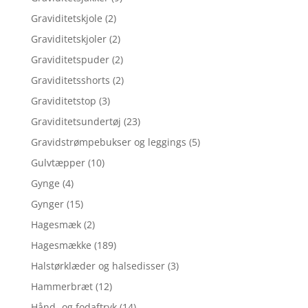
Graviditetskjole
(2)
Graviditetskjoler
(2)
Graviditetspuder
(2)
Graviditetsshorts
(2)
Graviditetstop
(3)
Graviditetsundertøj
(23)
Gravidstrømpebukser og leggings
(5)
Gulvtæpper
(10)
Gynge
(4)
Gynger
(15)
Hagesmæk
(2)
Hagesmække
(189)
Halstørklæder og halsedisser
(3)
Hammerbræt
(12)
Hånd- og fodaftryk
(14)