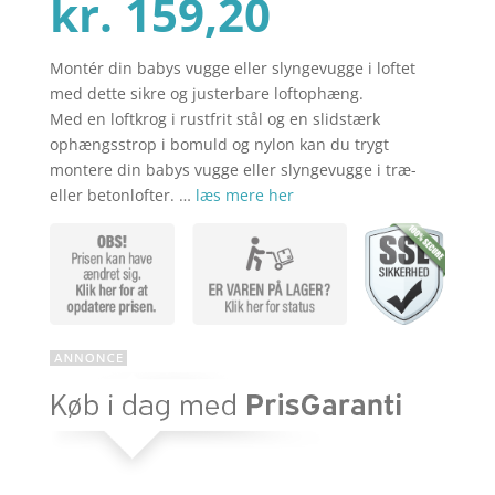
Den
oprindel
kr.
159,20
Montér din babys vugge eller slyngevugge i loftet
aktuelle
pris
med dette sikre og justerbare loftophæng.
Med en loftkrog i rustfrit stål og en slidstærk
ophængsstrop i bomuld og nylon kan du trygt
pris
var:
montere din babys vugge eller slyngevugge i træ-
eller betonlofter. …
læs mere her
er:
kr. 199,00
kr. 159,20