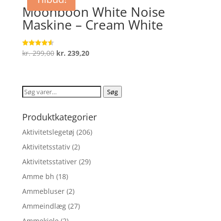
kr. 5.197,00.
kr. 4.199,00.
Moonboon White Noise
Maskine – Cream White
Den
Den
kr.
299,00
kr.
239,20
Vurderet
4.6
oprindelige
aktuelle
ud af 5
pris
pris
var:
er:
Søg
Søg
kr. 299,00.
kr. 239,20.
efter:
Produktkategorier
Aktivitetslegetøj
(206)
Aktivitetsstativ
(2)
Aktivitetsstativer
(29)
Amme bh
(18)
Ammebluser
(2)
Ammeindlæg
(27)
Ammekjole
(2)