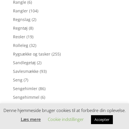
Rangle
(6)
Rangler
(104)
Regnslag
(2)
Regntøj
(8)
Reoler
(19)
Rolleleg
(32)
Rygsække og tasker
(255)
Sandlegetøj
(2)
Savlesmække
(93)
Seng
(7)
Sengehimler
(86)
Sengehimmel
(6)
Sengelommer
(24)
Denne hjemmeside bruger cookies til at forbedre din oplevelse.
Sengerand
(3)
Læs mere
Cookie indstillinger
Accepter
Sengerande
(146)