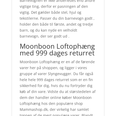
Barnevognen er ikke anderledes end andre
vigtige ting, derfor er pasningen af den
vigtig. Det gælder både stel, hjul og
tekstilerne. Passer du din barnevogn godt ,
holder den både til første, andet og tredje
barn, og du kan nyde en velholdt
barnevogn, der ser godt ud .
Moonboon Loftophæng
med 999 dages returret
Moonboon Loftophæng er en af de førende
varer her på shoppen, og ligger i vores
gruppe af varer Slyngevugger. Du får også
hele hele 999 dages returret som er en fin
sikkerhed for dig, hvis du nu fortryder dig
køb af din vare. Vidste du at størstedelen af
dem der handler online køber Moonboon
Loftophæng hos den populære shop
Mammashop.dk, der virkelig har samlet
toppen af de mest populære varer. Blandt