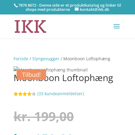
7876 8672 - Denne side er et produktkatalog og linker til
shops med produkterne
kontakt@ikk.dk
Forside
/
Slyngevugger
/ Moonboon Loftophæng
Tilbud!
Moonboon Loftophæng
(
33
kundeanmeldelser)
Bedømt
21
som
4.1
ud af 5
Den
kr.
199,00
baseret
på
kundebedø
mmelser