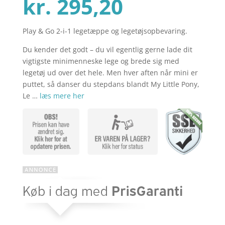
Den
oprindel
kr.
295,20
Play & Go 2-i-1 legetæppe og legetøjsopbevaring.
aktuelle
pris
Du kender det godt – du vil egentlig gerne lade dit
vigtigste minimenneske lege og brede sig med
pris
var:
legetøj ud over det hele. Men hver aften når mini er
puttet, så danser du stepdans blandt My Little Pony,
Le …
læs mere her
er:
kr. 369,00
kr. 295,20