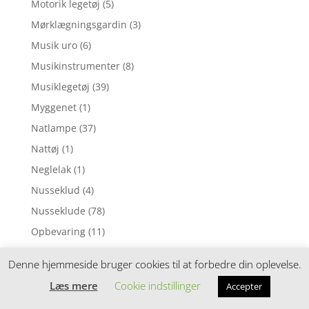
Motorik legetøj
(5)
Mørklægningsgardin
(3)
Musik uro
(6)
Musikinstrumenter
(8)
Musiklegetøj
(39)
Myggenet
(1)
Natlampe
(37)
Nattøj
(1)
Neglelak
(1)
Nusseklud
(4)
Nusseklude
(78)
Opbevaring
(11)
Ophængsringe
(13)
Denne hjemmeside bruger cookies til at forbedre din oplevelse.
Påskepynt
(28)
Læs mere
Cookie indstillinger
Accepter
Pedalcykler
(9)