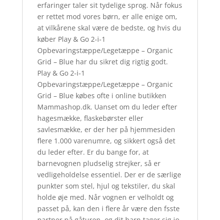
erfaringer taler sit tydelige sprog. Når fokus
er rettet mod vores børn, er alle enige om,
at vilkårene skal være de bedste, og hvis du
køber Play & Go 2-i-1
Opbevaringstæppe/Legetæppe – Organic
Grid – Blue har du sikret dig rigtig godt.
Play & Go 2-i-1
Opbevaringstæppe/Legetæppe – Organic
Grid – Blue købes ofte i online butikken
Mammashop.dk. Uanset om du leder efter
hagesmække, flaskebørster eller
savlesmække, er der her på hjemmesiden
flere 1.000 varenumre, og sikkert også det
du leder efter. Er du bange for, at
barnevognen pludselig strejker, så er
vedligeholdelse essentiel. Der er de særlige
punkter som stel, hjul og tekstiler, du skal
holde øje med. Når vognen er velholdt og
passet på, kan den i flere år være den fsste
partner på gåturen, og dit barn tager sig jo