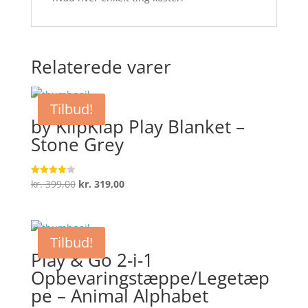
Relaterede varer
Tilbud!
by KlipKlap Play Blanket –
Stone Grey
Den
Den
kr.
399,00
kr.
319,00
Vurderet
4.2
oprindelige
aktuelle
ud af 5
pris
pris
var:
er:
Tilbud!
kr. 399,00.
kr. 319,00.
Play & Go 2-i-1
Opbevaringstæppe/Legetæp
pe – Animal Alphabet