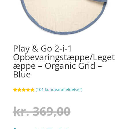
Play & Go 2-i-1
Opbevaringstæppe/Leget
æppe – Organic Grid –
Blue
(
101
kundeanmeldelser)
Bedømt
107
som
4.9
ud af 5
Den
kr.
369,00
baseret på
kundebedøm
melser