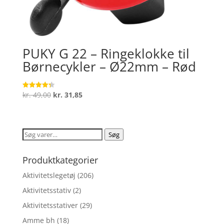
PUKY G 22 – Ringeklokke til
Børnecykler – Ø22mm – Rød
Den
Den
kr.
49,00
kr.
31,85
Vurderet
4.3
oprindelige
aktuelle
ud af 5
pris
pris
var:
er:
Søg
Søg
kr. 49,00.
kr. 31,85.
efter:
Produktkategorier
Aktivitetslegetøj
(206)
Aktivitetsstativ
(2)
Aktivitetsstativer
(29)
Amme bh
(18)