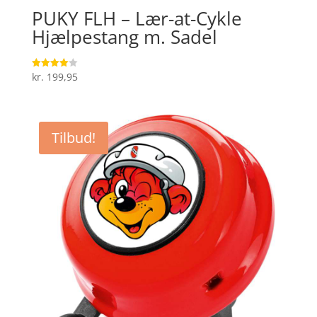
PUKY FLH – Lær-at-Cykle
Hjælpestang m. Sadel
kr.
199,95
Vurderet
4
ud af 5
Tilbud!