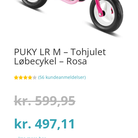
PUKY LR M – Tohjulet
Løbecykel – Rosa
(
56
kundeanmeldelser)
Bedømt
89
som
3.9
ud af 5
Den
kr.
599,95
baseret
på
kundebed
ømmels
er
Den
oprindel
kr.
497,11