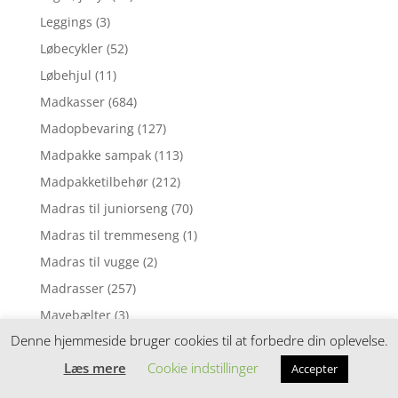
Leggings
(3)
Løbecykler
(52)
Løbehjul
(11)
Madkasser
(684)
Madopbevaring
(127)
Madpakke sampak
(113)
Madpakketilbehør
(212)
Madras til juniorseng
(70)
Madras til tremmeseng
(1)
Madras til vugge
(2)
Madrasser
(257)
Mavebælter
(3)
Denne hjemmeside bruger cookies til at forbedre din oplevelse.
Motorik legetøj
(5)
Læs mere
Cookie indstillinger
Mørklægningsgardin
(3)
Accepter
Musik uro
(6)