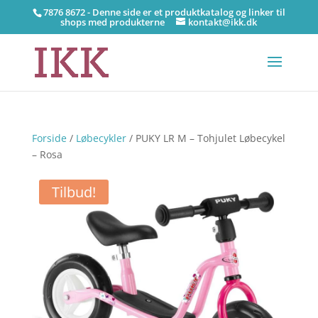
7876 8672 - Denne side er et produktkatalog og linker til
shops med produkterne
kontakt@ikk.dk
Forside
/
Løbecykler
/ PUKY LR M – Tohjulet Løbecykel
– Rosa
Tilbud!