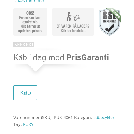
…
læs mere her
aktuelle
pris
pris
var:
er:
kr. 599,95
kr. 497,11
Køb
Varenummer (SKU):
PUK-4061
Kategori:
Løbecykler
Tag:
PUKY