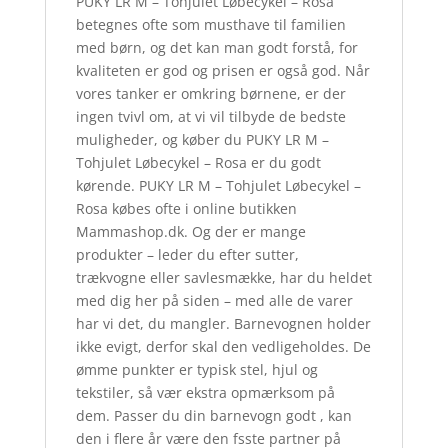
PUKY LR M – Tohjulet Løbecykel – Rosa
betegnes ofte som musthave til familien
med børn, og det kan man godt forstå, for
kvaliteten er god og prisen er også god. Når
vores tanker er omkring børnene, er der
ingen tvivl om, at vi vil tilbyde de bedste
muligheder, og køber du PUKY LR M –
Tohjulet Løbecykel – Rosa er du godt
kørende. PUKY LR M – Tohjulet Løbecykel –
Rosa købes ofte i online butikken
Mammashop.dk. Og der er mange
produkter – leder du efter sutter,
trækvogne eller savlesmække, har du heldet
med dig her på siden – med alle de varer
har vi det, du mangler. Barnevognen holder
ikke evigt, derfor skal den vedligeholdes. De
ømme punkter er typisk stel, hjul og
tekstiler, så vær ekstra opmærksom på
dem. Passer du din barnevogn godt , kan
den i flere år være den fsste partner på