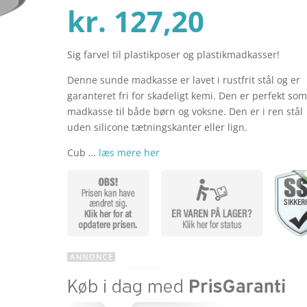
Den
oprind
kr.
127,20
Sig farvel til plastikposer og plastikmadkasser!
aktuel
pris
Denne sunde madkasse er lavet i rustfrit stål og er
garanteret fri for skadeligt kemi. Den er perfekt so
pris
var:
madkasse til både børn og voksne. Den er i ren stål
uden silicone tætningskanter eller lign.
Cub …
læs mere her
er:
kr. 159
kr. 127