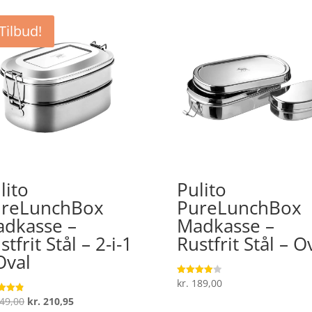
Tilbud!
lito
Pulito
reLunchBox
PureLunchBox
dkasse –
Madkasse –
stfrit Stål – 2-i-1
Rustfrit Stål – O
Oval
kr.
189,00
Vurderet
4
ud af 5
Den
Den
49,00
kr.
210,95
ret