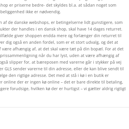
shop er priserne bedre- det skyldes bl.a. at sådan noget som
 beliggenhed ikke er nødvendig.
en af de danske webshops, er betingelserne lidt gunstigere, som
odukter der handles i en dansk shop, skal have 14 dages returret.
tilfælde giver shoppen endda mere og forlænger din returret til
r dig også en anden fordel, som er et stort udvalg, og det at
 være afhængig af, at det skal være tæt på din bopæl. For at det
n prissammenligning når du har lyst, uden at være afhængig af
også slipper for, at bæreposen med varerne går i stykker på vej
er GLS sender varerne til din adresse, eller de kan blive sendt til
lge den rigtige adresse. Det med at stå i kø i en butik er
nline der er ingen kø online – det er bare direkte til betaling,
ere forudsige, hvilken kø der er hurtigst – vi gætter aldrig rigtigt