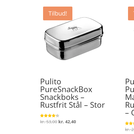
Tilbud!
Pulito
Pu
PureSnackBox
Pu
Snackboks –
Ma
Rustfrit Stål – Stor
Ru
– 
Den
Den
kr.
53,00
kr.
42,40
Vurderet
4.2
oprindelige
aktuelle
ud af 5
kr.
2
Vurde
4.9