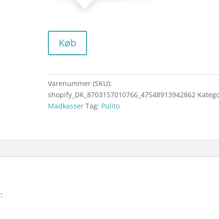
Køb
Varenummer (SKU):
shopify_DK_8703157010766_47548913942862
Katego
Madkasser
Tag:
Pulito
: