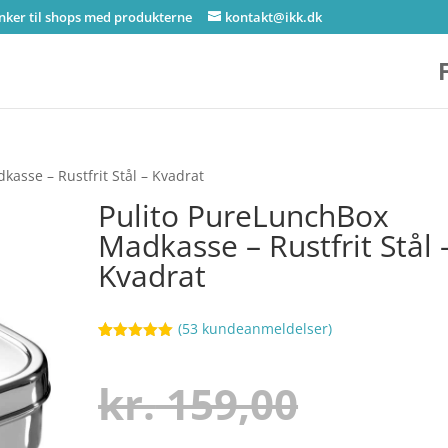
inker til shops med produkterne
kontakt@ikk.dk
asse – Rustfrit Stål – Kvadrat
Pulito PureLunchBox
Madkasse – Rustfrit Stål 
Kvadrat
(
53
kundeanmeldelser)
Bedømt
83
som
5
ud
af 5
Den
kr.
159,00
baseret på
kundebedøm
melser