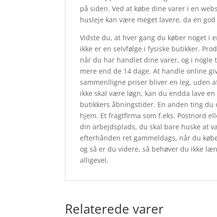
på siden. Ved at købe dine varer i en web
husleje kan være meget lavere, da en god
Vidste du, at hver gang du køber noget i 
ikke er en selvfølge i fysiske butikker. Pr
når du har handlet dine varer, og i nogle 
mere end de 14 dage. At handle online give
sammenlligne priser bliver en leg, uden af
ikke skal være løgn, kan du endda lave e
butikkers åbningstider. En anden ting du 
hjem. Et fragtfirma som f.eks. Postnord ell
din arbejdsplads, du skal bare huske at væ
efterhånden ret gammeldags, når du køber o
og så er du videre, så behøver du ikke læng
alligevel.
Relaterede varer