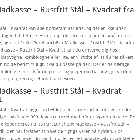
kasse – Rustfrit Stål – Kvadrat fra
ål – Kvadrat kan alle børnefamilier lide, og det er ikke uden
 dagen lidt lettere. Hver gang, det drejer sig om de små, er alle
e, og med Pulito PureLunchBox Madkasse – Rustfrit Stål – Kvadrat
dkasse – Rustfrit Stål – Kvadrat kan du erhverve dig hos
pvogne, kombivogne eller lite, er vi stolte af, at du ret sikkert
gn holde bedst muligt, skal du passe på den. Der er de særlige
al holde øje med. Når du passer og plejer din barnevogn, vil den
r en pæn, ren og velholdt barnevogn.
dkasse – Rustfrit Stål – Kvadrat
t
ål – Kvadrat ligger på hylden i det store sortiment der er i den
lger også hele 999 dages returret med når du køber din vare. Det
e køber deres Pulito PureLunchBox Madkasse – Rustfrit Stål –
der har forstået at have de rigtige varer på hylden. Hos
rt finde noget du kan li, og der er det oplagte valg produktet er