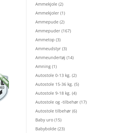
elige
Ammekjole
(2)
Ammekjoler
(1)
Ammepude
(2)
le
Ammepuder
(167)
Ammetop
(3)
m
Ammeudstyr
(3)
Ammeundertøj
(14)
Amning
(1)
,00.
Autostole 0-13 kg.
(2)
Autostole 15-36 kg.
(5)
,20.
Autostole 9-18 kg.
(4)
Autostole og -tilbehør
(17)
Autostole tilbehør
(6)
Baby uro
(15)
Babybolde
(23)