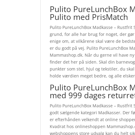
Pulito PureLunchBox Mad
Pulito med PrisMatch
Pulito PureLunchBox Madkasse – Rustfrit St
grund, for alle har brug for noget, der gør
enige om, at vilkårene skal være de bedst
er du godt på vej. Pulito PureLunchBox Ma
Mammashop.dk. Når du gerne vil have ny kla
finder det her på siden. Skal din barnevo
punkter som stel, hjul og tekstiler, du sk
holde værdien meget bedre, og alle elske
Pulito PureLunchBox Ma
med 999 dages returre
Pulito PureLunchBox Madkasse – Rustfrit St
godt sælgende kategori Madkasser. Der fø
er efterhånden velkendt at online shopper
Kvadrat hos onlineshoppen Mammashop.dk, 
webshoppens store udvalg kan du helt sikke