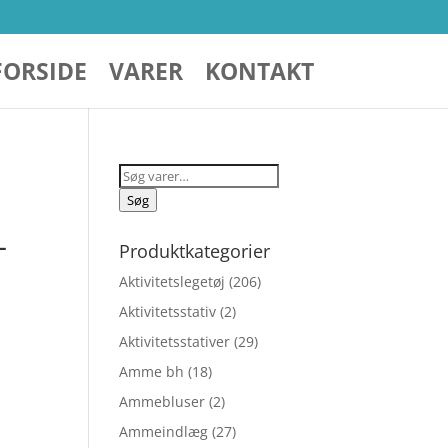
FORSIDE
VARER
KONTAKT
Søg
efter:
Søg
–
Produktkategorier
Aktivitetslegetøj
(206)
Aktivitetsstativ
(2)
Aktivitetsstativer
(29)
Amme bh
(18)
Ammebluser
(2)
Ammeindlæg
(27)