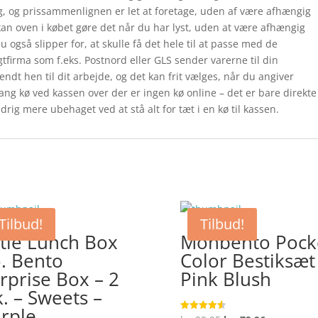
g, og prissammenlignen er let at foretage, uden af være afhængig
kan oven i købet gøre det når du har lyst, uden at være afhængig
 også slipper for, at skulle få det hele til at passe med de
agtfirma som f.eks. Postnord eller GLS sender varerne til din
endt hen til dit arbejde, og det kan frit vælges, når du angiver
ang kø ved kassen over der er ingen kø online – det er bare direkte
aldrig mere ubehaget ved at stå alt for tæt i en kø til kassen.
Tilbud!
Tilbud!
ttle Lunch Box
Monbento Pock
. Bento
Color Bestiksæt
rprise Box – 2
Pink Blush
k. – Sweets –
rple
Vurderet