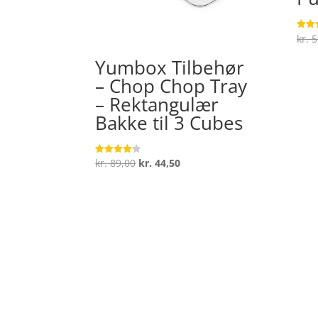
kr.
5
Vurde
4.8
ud af
Yumbox Tilbehør
– Chop Chop Tray
– Rektangulær
Bakke til 3 Cubes
Den
Den
kr.
89,00
kr.
44,50
Vurderet
4.1
oprindelige
aktuelle
ud af 5
pris
pris
var:
er:
kr. 89,00.
kr. 44,50.