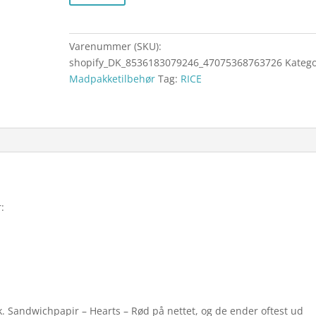
Varenummer (SKU):
shopify_DK_8536183079246_47075368763726
Katego
Madpakketilbehør
Tag:
RICE
:
k. Sandwichpapir – Hearts – Rød på nettet, og de ender oftest ud