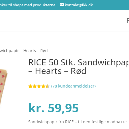
inker til shops med produkterne
kontakt@ikk.dk
dwichpapir – Hearts – Rød
RICE 50 Stk. Sandwichpap
– Hearts – Rød
(
78
kundeanmeldelser)
Bedømt
12
som
4.4
ud af 5
kr.
59,95
baseret
på
kundebedø
mmelser
Sandwichpapir fra RICE – til den festlige madpakke.