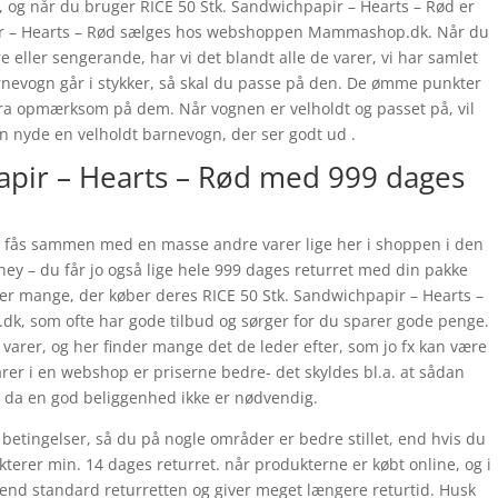
e, og når du bruger RICE 50 Stk. Sandwichpapir – Hearts – Rød er
pir – Hearts – Rød sælges hos webshoppen Mammashop.dk. Når du
 eller sengerande, har vi det blandt alle de varer, vi har samlet
barnevogn går i stykker, så skal du passe på den. De ømme punkter
ekstra opmærksom på dem. Når vognen er velholdt og passet på, vil
 nyde en velholdt barnevogn, der ser godt ud .
apir – Hearts – Rød med 999 dages
d fås sammen med en masse andre varer lige her i shoppen i den
ey – du får jo også lige hele 999 dages returret med din pakke
der mange, der køber deres RICE 50 Stk. Sandwichpapir – Hearts –
, som ofte har gode tilbud og sørger for du sparer gode penge.
f varer, og her finder mange det de leder efter, som jo fx kan være
arer i en webshop er priserne bedre- det skyldes bl.a. at sådan
 da en god beliggenhed ikke er nødvendig.
 betingelser, så du på nogle områder er bedre stillet, end hvis du
ikterer min. 14 dages returret. når produkterne er købt online, og i
end standard returretten og giver meget længere returtid. Husk