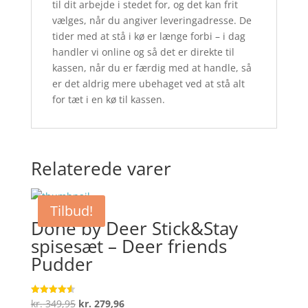
til dit arbejde i stedet for, og det kan frit
vælges, når du angiver leveringadresse. De
tider med at stå i kø er længe forbi – i dag
handler vi online og så det er direkte til
kassen, når du er færdig med at handle, så
er det aldrig mere ubehaget ved at stå alt
for tæt i en kø til kassen.
Relaterede varer
Tilbud!
Done by Deer Stick&Stay
spisesæt – Deer friends
Pudder
Den
Den
kr.
349,95
kr.
279,96
Vurderet