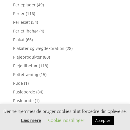
Perleplader
(49)
Perler
(116)
Perlesæt
(54)
Perletilbehør
(4)
Plakat
(66)
Plakater og vægdekoration
(28)
Plejeprodukter
(80)
Plejetilbehør
(118)
Pottetræning
(15)
Pude
(1)
Pusleborde
(84)
Puslepude
(1)
Puslepuder
(169)
Denne hjemmeside bruger cookies til at forbedre din oplevelse.
Puslesæt
(88)
Læs mere
Cookie indstillinger
Accepter
Puslespil
(7)