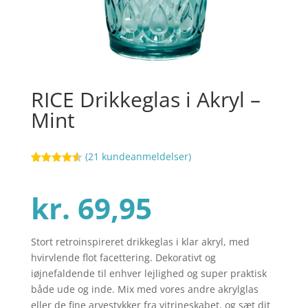
RICE Drikkeglas i Akryl –
Mint
(
21
kundeanmeldelser)
Bedømt
64
som
4.5
ud af 5
kr.
69,95
baseret
på
kundebedø
mmelser
Stort retroinspireret drikkeglas i klar akryl, med
hvirvlende flot facettering. Dekorativt og
iøjnefaldende til enhver lejlighed og super praktisk
både ude og inde. Mix med vores andre akrylglas
eller de fine arvestykker fra vitrineskabet, og sæt dit