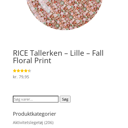
RICE Tallerken – Lille – Fall
Floral Print
kr.
79,95
Vurderet
4.4
ud af 5
Søg
Søg
efter:
Produktkategorier
Aktivitetslegetøj
(206)