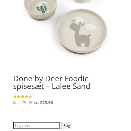
Done by Deer Foodie
spisesæt – Lalee Sand
Den
Den
kr.
279,95
kr.
223,96
Vurderet
4.5
oprindelige
aktuelle
ud af 5
pris
pris
var:
er:
Søg
Søg
kr. 279,95.
kr. 223,96.