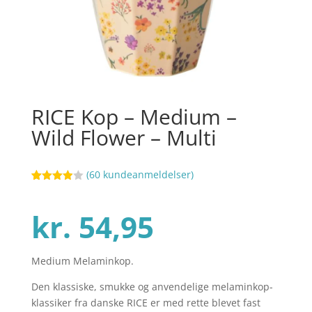
RICE Kop – Medium –
Wild Flower – Multi
(
60
kundeanmeldelser)
Bedømt
81
som
3.9
ud af 5
kr.
54,95
baseret
på
kundebed
ømmels
er
Medium Melaminkop.
Den klassiske, smukke og anvendelige melaminkop-
klassiker fra danske RICE er med rette blevet fast