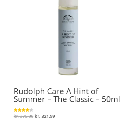
Rudolph Care A Hint of
Summer – The Classic – 50ml
Den
Den
kr.
375,00
kr.
321,99
Vurderet
4.1
oprindelige
aktuelle
ud af 5
pris
pris