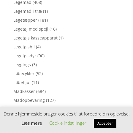
Legemad
(408)
Legemad i træ
(1)
Legetæpper
(181)
Legetøj med spejl
(16)
Legetøjs kasseapparat
(1)
Legetøjsbil
(4)
Legetøjsdyr
(90)
Leggings
(3)
Løbecykler
(52)
Løbehjul
(11)
Madkasser
(684)
Madopbevaring
(127)
Madpakke sampak
(113)
Denne hjemmeside bruger cookies til at forbedre din oplevelse.
Madpakketilbehør
(212)
Læs mere
Cookie indstillinger
Accepter
Madras til juniorseng
(70)