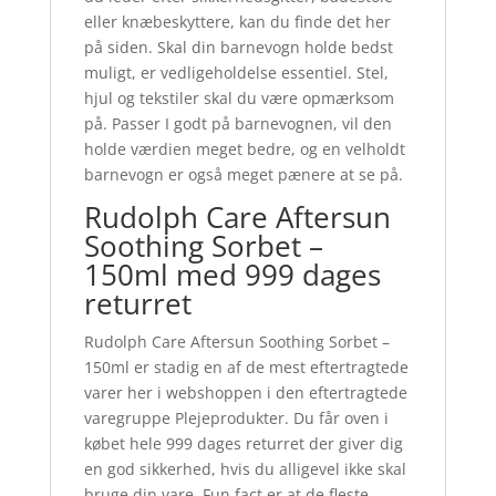
eller knæbeskyttere, kan du finde det her
på siden. Skal din barnevogn holde bedst
muligt, er vedligeholdelse essentiel. Stel,
hjul og tekstiler skal du være opmærksom
på. Passer I godt på barnevognen, vil den
holde værdien meget bedre, og en velholdt
barnevogn er også meget pænere at se på.
Rudolph Care Aftersun
Soothing Sorbet –
150ml med 999 dages
returret
Rudolph Care Aftersun Soothing Sorbet –
150ml er stadig en af de mest eftertragtede
varer her i webshoppen i den eftertragtede
varegruppe Plejeprodukter. Du får oven i
købet hele 999 dages returret der giver dig
en god sikkerhed, hvis du alligevel ikke skal
bruge din vare. Fun fact er at de fleste