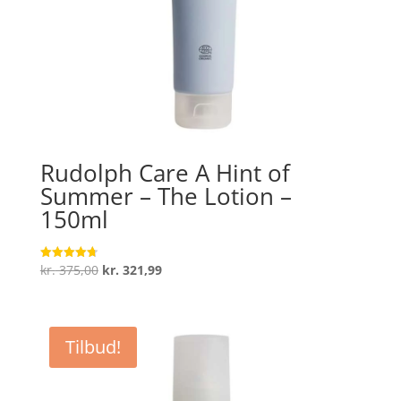
Rudolph Care A Hint of
Summer – The Lotion –
150ml
Den
Den
kr.
375,00
kr.
321,99
Vurderet
4.7
oprindelige
aktuelle
ud af 5
pris
pris
var:
er:
Tilbud!
kr. 375,00.
kr. 321,99.