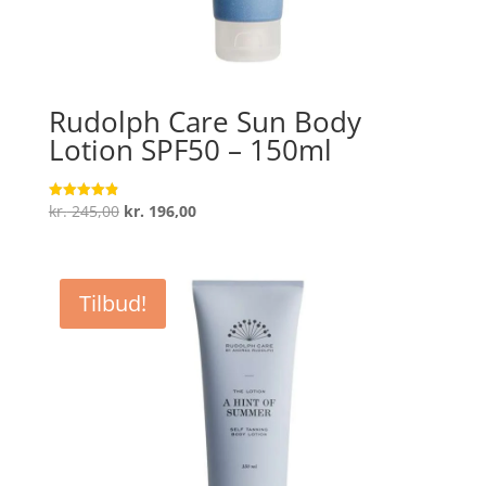
Rudolph Care Sun Body
Lotion SPF50 – 150ml
Den
Den
kr.
245,00
kr.
196,00
Vurderet
4.9
oprindelige
aktuelle
ud af 5
pris
pris
var:
er:
Tilbud!
kr. 245,00.
kr. 196,00.