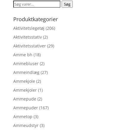
var:
er:
Søg
Søg
kr. 375,00.
kr. 321,99.
efter:
Produktkategorier
Aktivitetslegetøj
(206)
Aktivitetsstativ
(2)
Aktivitetsstativer
(29)
Amme bh
(18)
Ammebluser
(2)
Ammeindlæg
(27)
Ammekjole
(2)
Ammekjoler
(1)
Ammepude
(2)
Ammepuder
(167)
Ammetop
(3)
Ammeudstyr
(3)