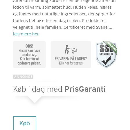
Aftersun Soothing Sorbet er en beroligende aftersun
aktuelle
pris
lotion til varm, solmættet hud. Huden køles, næres
og fugtes med naturlige ingredienser, der sørger for
hudens behov efter en dag i solen. Produktet er
pris
var:
velegnet til hele familien. Certificeret med Svane …
læs mere her
er:
kr. 245,00
kr. 210,95
Køb