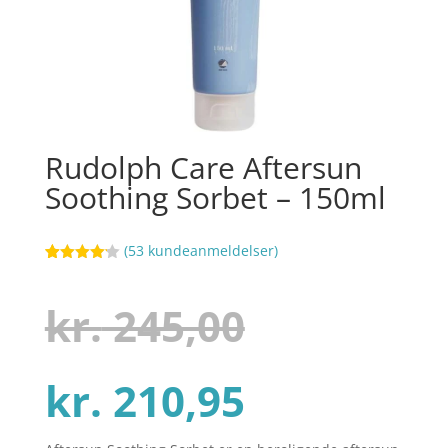
Rudolph Care Aftersun
Soothing Sorbet – 150ml
(
53
kundeanmeldelser)
Bedømt
20
som
4.1
ud af 5
Den
kr.
245,00
baseret
på
kundebedø
mmelser
Den
oprindel
kr.
210,95