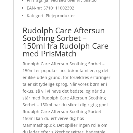
Fri fragt: Ja, ved køb over kr. 599.00
EAN-nr: 5710111002392
Kategori: Plejeprodukter
Rudolph Care Aftersun
Soothing Sorbet –
150ml fra Rudolph Care
med PrisMatch
Rudolph Care Aftersun Soothing Sorbet –
150ml er populær hos børnefamiler, og det
er ikke uden grund, for forældres erfaringer
taler sit tydelige sprog. Når vores børn er i
fokus, så vil vi have det bedste, og når du
står med Rudolph Care Aftersun Soothing
Sorbet – 150ml har du sikret dig rigtig godt.
Rudolph Care Aftersun Soothing Sorbet –
150ml kan du erhverve dig hos
Mammashop.dk. Det spiller ingen rolle om
du leder efter sikkerhedsgitter, badestole