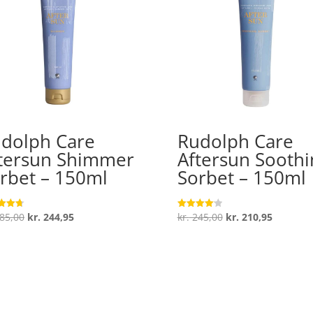
dolph Care
Rudolph Care
tersun Shimmer
Aftersun Soothi
rbet – 150ml
Sorbet – 150ml
Den
Den
Den
Den
85,00
kr.
244,95
kr.
245,00
kr.
210,95
ret
Vurderet
4.1
oprindelige
aktuelle
oprindelige
aktuelle
 5
ud af 5
pris
pris
pris
pris
var:
er:
var:
er:
kr. 285,00.
kr. 244,95.
kr. 245,00.
kr. 210,9