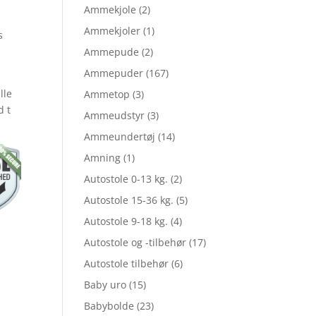
Ammekjole
(2)
Ammekjoler
(1)
s
le
Ammepude
(2)
Ammepuder
(167)
lle
Ammetop
(3)
d t
Ammeudstyr
(3)
Ammeundertøj
(14)
,00.
Amning
(1)
Autostole 0-13 kg.
(2)
,95.
Autostole 15-36 kg.
(5)
Autostole 9-18 kg.
(4)
Autostole og -tilbehør
(17)
Autostole tilbehør
(6)
Baby uro
(15)
Babybolde
(23)