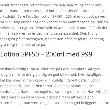
 får stor ros fra børnefamilier fra hele landet, og det er ikke
Når det handler om vores kære børn, så er det ofte sådan, at kun
d Rudolph Care Kids Sun Lotion SPF50 – 200ml er du godt på vej.
0ml er til salg online hos den kendte shop Mammashop.dk. Når du
 eller rejsesenge, er denne side et af de bedste bud på finde det.
gn går i stykker, så er vedligeholdelse essentiel. Stel, hjul og
er I godt på barnevognen, holder den både til første, andet og
 også meget pænere at se på.
 Lotion SPF50 – 200ml med 999
l findes stadig i Top-10 eller tæt på i den populære kategori
dages returret der giver dig en god sikkerhed, hvis du alligevel
ket klar over, at man køber din Rudolph Care Kids Sun Lotion
mmashop.dk, som er den foretrukne shop blandt online
n du helt sikkert finde noget du kan li, og der kan klikkes køb på
e dine varer i en webshop er priserne mere attraktive end i
get som husleje kan være meget lavere, da en god beliggenhed ikke