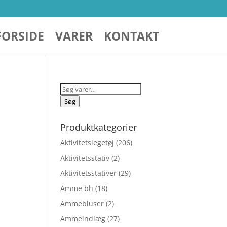
FORSIDE
VARER
KONTAKT
Søg
efter:
Søg
Produktkategorier
Aktivitetslegetøj
(206)
Aktivitetsstativ
(2)
Aktivitetsstativer
(29)
Amme bh
(18)
Ammebluser
(2)
elige
Ammeindlæg
(27)