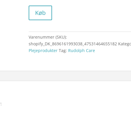
Køb
Varenummer (SKU):
shopify_DK_8696161993038_47531464655182
Katego
Plejeprodukter
Tag:
Rudolph Care
: