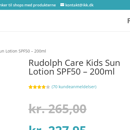
inker til shops med produkterne
kontakt@ikk.dk
un Lotion SPF50 – 200ml
Rudolph Care Kids Sun
Lotion SPF50 – 200ml
(
70
kundeanmeldelser)
Bedømt
96
som
3.9
ud af 5
Den
kr.
265,00
baseret
på
kundebed
ømmels
er
Den
oprind