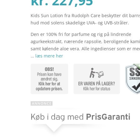
kr.
227,95
Kids Sun Lotion fra Rudolph Care beskytter dit barn
aktuel
pris
hud mod solens skadelige UVA- og UVB-stråler.
Den er 100% fri for parfume og rig på lindrende
pris
var:
agurkeekstrakt, nærende rapsolie, beroligende kami
samt kølende aloe vera. Alle ingedienser som er me
…
læs mere her
er:
kr. 265
kr. 227