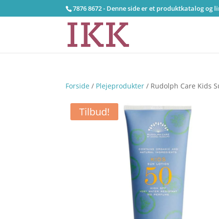
7876 8672 - Denne side er et produktkatalog og l
Forside
/
Plejeprodukter
/ Rudolph Care Kids S
Tilbud!