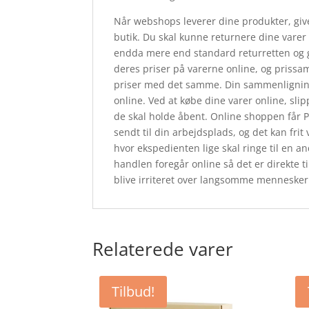
Når webshops leverer dine produkter, giver
butik. Du skal kunne returnere dine varer i
endda mere end standard returretten og g
deres priser på varerne online, og prissa
priser med det samme. Din sammenligning k
online. Ved at købe dine varer online, slip
de skal holde åbent. Online shoppen får Pos
sendt til din arbejdsplads, og det kan frit
hvor ekspedienten lige skal ringe til en and
handlen foregår online så det er direkte t
blive irriteret over langsomme mennesker 
Relaterede varer
Tilbud!