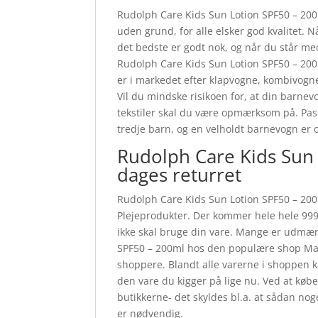
Rudolph Care Kids Sun Lotion SPF50 – 200ml
uden grund, for alle elsker god kvalitet. 
det bedste er godt nok, og når du står me
Rudolph Care Kids Sun Lotion SPF50 – 20
er i markedet efter klapvogne, kombivogne
Vil du mindske risikoen for, at din barnevo
tekstiler skal du være opmærksom på. Pass
tredje barn, og en velholdt barnevogn er
Rudolph Care Kids Sun
dages returret
Rudolph Care Kids Sun Lotion SPF50 – 200m
Plejeprodukter. Der kommer hele hele 999 
ikke skal bruge din vare. Mange er udmær
SPF50 – 200ml hos den populære shop Ma
shoppere. Blandt alle varerne i shoppen ka
den vare du kigger på lige nu. Ved at køb
butikkerne- det skyldes bl.a. at sådan no
er nødvendig.