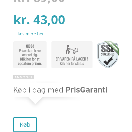
på
kundebed
ømmels
Den
oprindelig
kr.
43,00
er
…
læs mere her
aktuelle
pris
pris
var:
er:
kr. 89,00.
kr. 43,00.
Køb