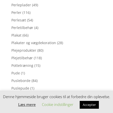
Perleplader
(49)
Perler
(116)
Perlesæt
(54)
Perletilbehør
(4)
Plakat
(66)
Plakater og vægdekoration
(28)
Plejeprodukter
(80)
Plejetilbehør
(118)
Pottetræning
(15)
Pude
(1)
Pusleborde
(84)
Puslepude
(1)
Puslepuder
(169)
Denne hjemmeside bruger cookies til at forbedre din oplevelse.
Puslesæt
(88)
Læs mere
Cookie indstillinger
Accepter
Puslespil
(7)