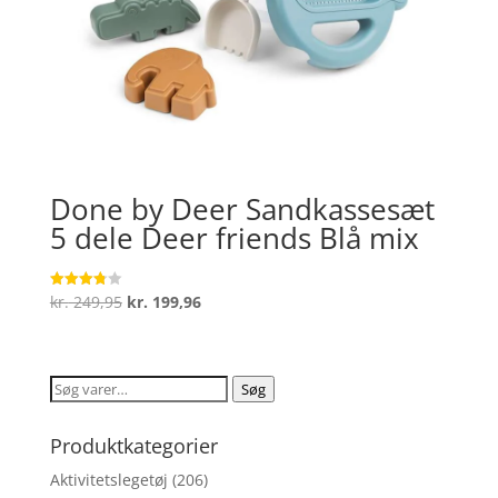
Done by Deer Sandkassesæt
5 dele Deer friends Blå mix
Den
Den
kr.
249,95
kr.
199,96
Vurderet
3.8
oprindelige
aktuelle
ud af 5
pris
pris
var:
er:
Søg
Søg
kr. 249,95.
kr. 199,96.
efter:
Produktkategorier
Aktivitetslegetøj
(206)