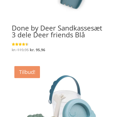
Done by Deer Sandkassesæt
3 dele Deer friends Blå
Den
Den
kr.
119,95
kr.
95,96
Vurderet
4.5
oprindelige
aktuelle
ud af 5
pris
pris
var:
er:
Tilbud!
kr. 119,95.
kr. 95,96.