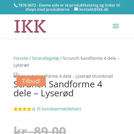
7876 8672 - Denne side er et produktkatalog og linker til
shops med produkterne
kontakt@ikk.dk
Forside
/
Strandlegetøj
/ Scrunch Sandforme 4 dele –
Lyserød
Tilbud!
Scrunch Sandforme 4
dele – Lyserød
(
5
kundeanmeldelser)
Bedømt
47
som
3.8
ud af
Den
kr.
89,00
5
baseret