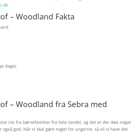
p.dk
stof – Woodland Fakta
dland
nge dage)
stof – Woodland fra Sebra med
tor ros fra børnefamilier fra hele landet, og det er der ikke noget
 er også god. Når vi skal gøre noget for ungerne, så vil vi have det