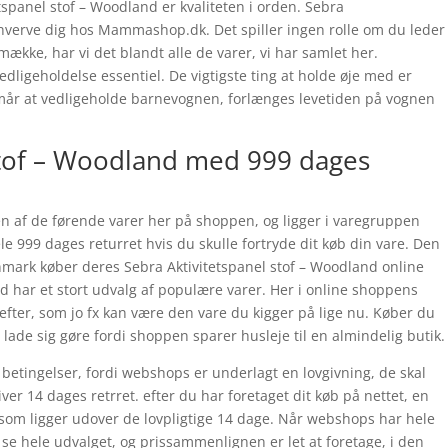
tspanel stof – Woodland er kvaliteten i orden. Sebra
rhverve dig hos Mammashop.dk. Det spiller ingen rolle om du leder
smække, har vi det blandt alle de varer, vi har samlet her.
edligeholdelse essentiel. De vigtigste ting at holde øje med er
formår at vedligeholde barnevognen, forlænges levetiden på vognen
stof – Woodland med 999 dages
en af de førende varer her på shoppen, og ligger i varegruppen
hele 999 dages returret hvis du skulle fortryde dit køb din vare. Den
nmark køber deres Sebra Aktivitetspanel stof – Woodland online
har et stort udvalg af populære varer. Her i online shoppens
fter, som jo fx kan være den vare du kigger på lige nu. Køber du
 lade sig gøre fordi shoppen sparer husleje til en almindelig butik.
 betingelser, fordi webshops er underlagt en lovgivning, de skal
ver 14 dages retrret. efter du har foretaget dit køb på nettet, en
om ligger udover de lovpligtige 14 dage. Når webshops har hele
 se hele udvalget, og prissammenlignen er let at foretage, i den