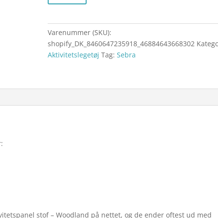
Varenummer (SKU):
shopify_DK_8460647235918_46884643668302
Katego
Aktivitetslegetøj
Tag:
Sebra
:
ivitetspanel stof – Woodland på nettet, og de ender oftest ud med