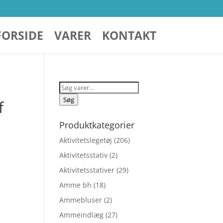
FORSIDE
VARER
KONTAKT
Søg
efter:
Søg
f
Produktkategorier
Aktivitetslegetøj
(206)
Aktivitetsstativ
(2)
Aktivitetsstativer
(29)
Amme bh
(18)
Ammebluser
(2)
elige
Ammeindlæg
(27)