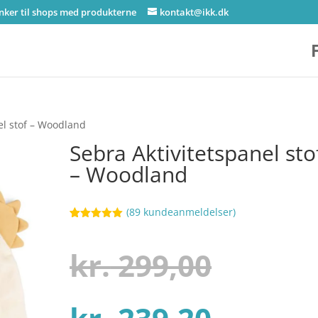
inker til shops med produkterne
kontakt@ikk.dk
el stof – Woodland
Sebra Aktivitetspanel sto
– Woodland
(
89
kundeanmeldelser)
Bedømt
75
som
5
ud
af 5
Den
kr.
299,00
baseret på
kundebedøm
melser
Den
oprind