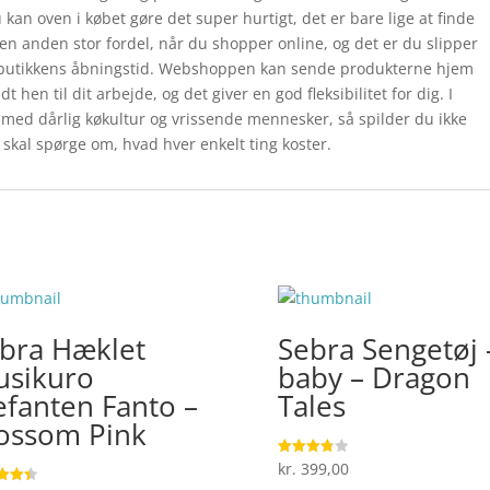
kan oven i købet gøre det super hurtigt, det er bare lige at finde
 en anden stor fordel, når du shopper online, og det er du slipper
 i butikkens åbningstid. Webshoppen kan sende produkterne hjem
dt hen til dit arbejde, og det giver en god fleksibilitet for dig. I
 med dårlig køkultur og vrissende mennesker, så spilder du ikke
e skal spørge om, hvad hver enkelt ting koster.
bra Hæklet
Sebra Sengetøj 
sikuro
baby – Dragon
efanten Fanto –
Tales
ossom Pink
kr.
399,00
Vurderet
3.8