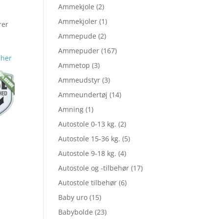
Ammekjole
(2)
Ammekjoler
(1)
rer
le
Ammepude
(2)
t
Ammepuder
(167)
 her
Ammetop
(3)
Ammeudstyr
(3)
Ammeundertøj
(14)
,00.
Amning
(1)
Autostole 0-13 kg.
(2)
,20.
Autostole 15-36 kg.
(5)
Autostole 9-18 kg.
(4)
Autostole og -tilbehør
(17)
Autostole tilbehør
(6)
Baby uro
(15)
Babybolde
(23)