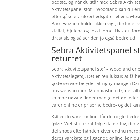
bedste, og når du står med Sebra Aktivite
Aktivitetspanel stof – Woodland kan du e
efter gåseler, sikkerhedsgitter eller savle
Barnevognen holder ikke evigt, derfor er v
stellet, hjulene og tekstilerne. Hvis du 
drastisk, og så ser den jo også bedre ud.
Sebra Aktivitetspanel 
returret
Sebra Aktivitetspanel stof – Woodland er 
Aktivitetslegetøj. Det er ren luksus at få 
gode service betyder at rigtig mange i Da
hos webshoppen Mammashop.dk, der altid 
kæmpe udvalg finder mange det de leder e
varer online er priserne bedre- og det kan
Køber du varer online, får du nogle bedre
følge. Webshop skal følge dansk lov, der gi
del shops efterhånden giver endnu mere s
deres varekatalog liggende online, kan du