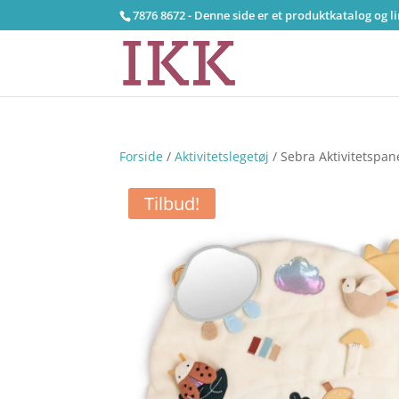
7876 8672 - Denne side er et produktkatalog og l
Forside
/
Aktivitetslegetøj
/ Sebra Aktivitetspan
Tilbud!