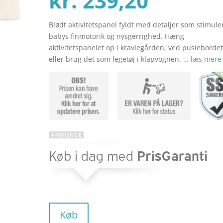
kr.
239,20
Blødt aktivitetspanel fyldt med detaljer som stimule
aktuel
pris
babys finmotorik og nysgerrighed. Hæng
aktivitetspanelet op i kravlegården, ved pusleborde
eller brug det som legetøj i klapvognen. …
læs mere
pris
var:
er:
kr. 299
kr. 239
Køb