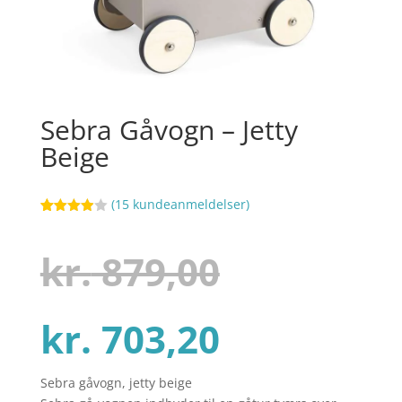
Sebra Gåvogn – Jetty
Beige
(
15
kundeanmeldelser)
Bedømt
103
som
3.9
ud af 5
Den
kr.
879,00
baseret
på
kundebed
ømmels
er
Den
oprindel
kr.
703,20
Sebra gåvogn, jetty beige