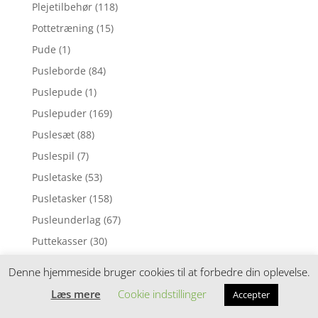
Plejetilbehør
(118)
Pottetræning
(15)
Pude
(1)
Pusleborde
(84)
Puslepude
(1)
Puslepuder
(169)
Puslesæt
(88)
Puslespil
(7)
Pusletaske
(53)
Pusletasker
(158)
Pusleunderlag
(67)
Puttekasser
(30)
Pyntepuder
(98)
Denne hjemmeside bruger cookies til at forbedre din oplevelse.
Rangle
(6)
Læs mere
Cookie indstillinger
Accepter
Rangler
(104)