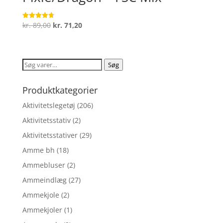
Den
Den
kr.
89,00
kr.
71,20
Vurderet
4.7
oprindelige
aktuelle
ud af 5
pris
pris
var:
er:
Søg
Søg
kr. 89,00.
kr. 71,20.
efter:
Produktkategorier
Aktivitetslegetøj
(206)
Aktivitetsstativ
(2)
Aktivitetsstativer
(29)
Amme bh
(18)
Ammebluser
(2)
Ammeindlæg
(27)
Ammekjole
(2)
Ammekjoler
(1)