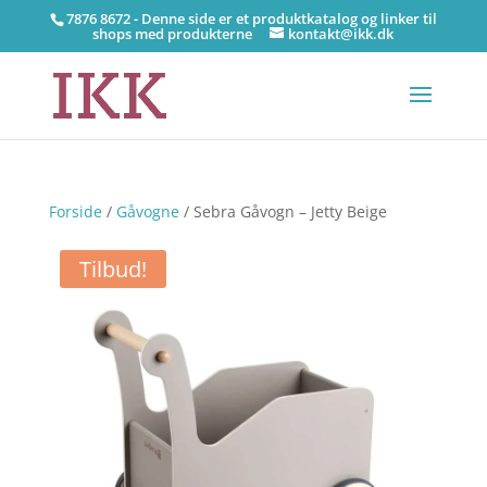
7876 8672 - Denne side er et produktkatalog og linker til
shops med produkterne
kontakt@ikk.dk
Forside
/
Gåvogne
/ Sebra Gåvogn – Jetty Beige
Tilbud!