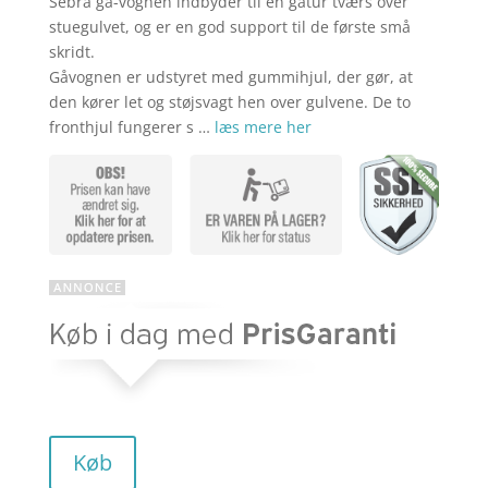
aktuelle
pris
Sebra gå-vognen indbyder til en gåtur tværs over
stuegulvet, og er en god support til de første små
skridt.
pris
var:
Gåvognen er udstyret med gummihjul, der gør, at
den kører let og støjsvagt hen over gulvene. De to
fronthjul fungerer s …
læs mere her
er:
kr. 879,00
kr. 703,20
Køb