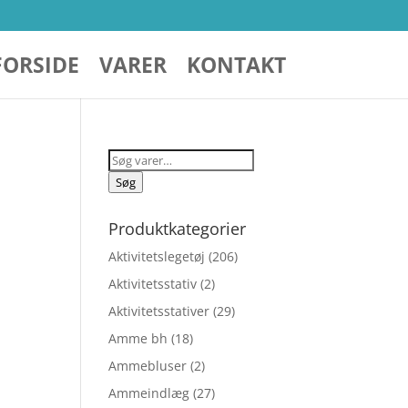
FORSIDE
VARER
KONTAKT
Søg
efter:
Søg
Produktkategorier
Aktivitetslegetøj
(206)
Aktivitetsstativ
(2)
Aktivitetsstativer
(29)
Amme bh
(18)
Ammebluser
(2)
Ammeindlæg
(27)