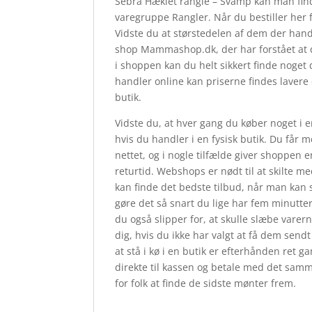
Sebra Hæklet rangle – Svamp kan man find
varegruppe Rangler. Når du bestiller her 
Vidste du at størstedelen af dem der han
shop Mammashop.dk, der har forstået at d
i shoppen kan du helt sikkert finde noget
handler online kan priserne findes lavere 
butik.
Vidste du, at hver gang du køber noget i 
hvis du handler i en fysisk butik. Du får 
nettet, og i nogle tilfælde giver shoppe
returtid. Webshops er nødt til at skilte me
kan finde det bedste tilbud, når man kan
gøre det så snart du lige har fem minutte
du også slipper for, at skulle slæbe var
dig, hvis du ikke har valgt at få dem sendt
at stå i kø i en butik er efterhånden ret 
direkte til kassen og betale med det samme
for folk at finde de sidste mønter frem.