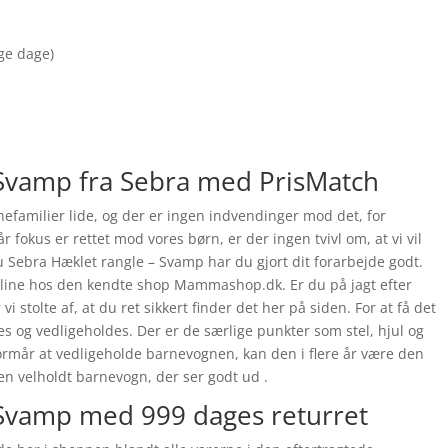
nge dage)
 Svamp fra Sebra med PrisMatch
efamilier lide, og der er ingen indvendinger mod det, for
r fokus er rettet mod vores børn, er der ingen tvivl om, at vi vil
 Sebra Hæklet rangle – Svamp har du gjort dit forarbejde godt.
online hos den kendte shop Mammashop.dk. Er du på jagt efter
 stolte af, at du ret sikkert finder det her på siden. For at få det
es og vedligeholdes. Der er de særlige punkter som stel, hjul og
 formår at vedligeholde barnevognen, kan den i flere år være den
en velholdt barnevogn, der ser godt ud .
 Svamp med 999 dages returret