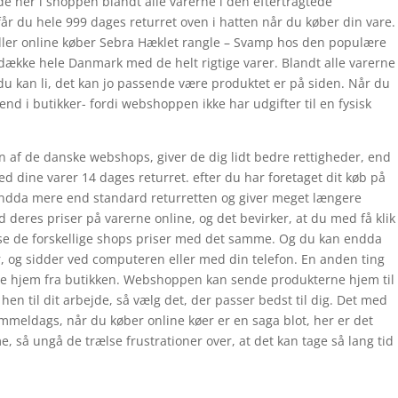
e her i shoppen blandt alle varerne i den eftertragtede
får du hele 999 dages returret oven i hatten når du køber din vare.
dler online køber Sebra Hæklet rangle – Svamp hos den populære
ække hele Danmark med de helt rigtige varer. Blandt alle varerne
 du kan li, det kan jo passende være produktet er på siden. Når du
end i butikker- fordi webshoppen ikke har udgifter til en fysisk
en af de danske webshops, giver de dig lidt bedre rettigheder, end
med dine varer 14 dages returret. efter du har foretaget dit køb på
n endda mere end standard returretten og giver meget længere
d deres priser på varerne online, og det bevirker, at du med få klik
 se de forskellige shops priser med det samme. Og du kan endda
r, og sidder ved computeren eller med din telefon. En anden ting
erne hjem fra butikken. Webshoppen kan sende produkterne hjem til
 hen til dit arbejde, så vælg det, der passer bedst til dig. Det med
gammeldags, når du køber online køer er en saga blot, her er det
, så ungå de trælse frustrationer over, at det kan tage så lang tid