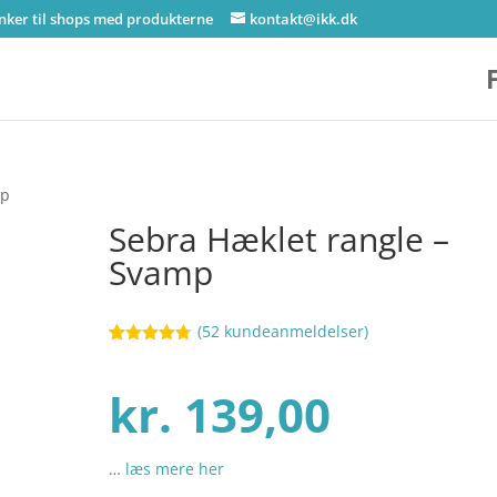
inker til shops med produkterne
kontakt@ikk.dk
mp
Sebra Hæklet rangle –
Svamp
(
52
kundeanmeldelser)
Bedømt
30
som
4.7
ud af 5
kr.
139,00
baseret på
kundebedø
mmelser
…
læs mere her