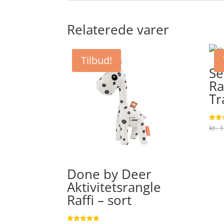
Relaterede varer
Tilbud!
Se
Ra
Tr
kr.
1
Vurde
4.2
ud af
Done by Deer
Aktivitetsrangle
Raffi – sort