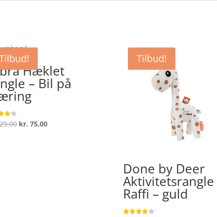
Tilbud!
Tilbud!
bra Hæklet
ngle – Bil på
æring
Den
Den
29,00
kr.
75,00
ret
oprindelige
aktuelle
 5
pris
pris
var:
er:
Done by Deer
kr. 129,00.
kr. 75,00.
Aktivitetsrangle
Raffi – guld