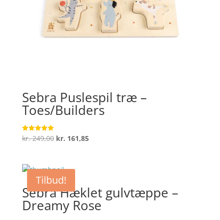
Sebra Puslespil træ –
Toes/Builders
Den
Den
kr.
249,00
kr.
161,85
Vurderet
5
oprindelige
aktuelle
ud af 5
pris
pris
var:
er:
Tilbud!
kr. 249,00.
kr. 161,85.
Sebra Hæklet gulvtæppe –
Dreamy Rose