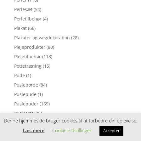
Perlesæt
(54)
Perletilbehør
(4)
Plakat
(66)
Plakater og vægdekoration
(28)
Plejeprodukter
(80)
Plejetilbehør
(118)
Pottetræning
(15)
Pude
(1)
Pusleborde
(84)
Puslepude
(1)
Puslepuder
(169)
Puslesæt
(88)
Denne hjemmeside bruger cookies til at forbedre din oplevelse.
Puslespil
(7)
Læs mere
Cookie indstillinger
Accepter
Pusletaske
(53)