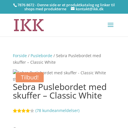
7876 8672 - Denne side er et produktkatalog og linker til
shops med produkterne
kontakt@ikk.dk
Forside
/
Pusleborde
/ Sebra Puslebordet med
skuffer – Classic White
Tilbud!
Sebra Puslebordet med
skuffer – Classic White
(
78
kundeanmeldelser)
Bedømt
61
som
4.1
ud af 5