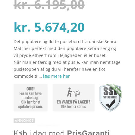
Den
kr.
6.195,00
baseret
på
kundebedø
mmelser
Den
oprinde
kr.
5.674,20
Det populære og flotte puslebord fra danske Sebra.
aktuell
pris
Matcher perfekt med den populære Sebra seng og
vil pryde ethvert rum i lejligheden eller huset.
Når man er færdig med at pusle, kan man nemt tage
pris
var:
pusletoppen af og du vil herefter have en flot
kommode ti …
læs mere her
er:
kr. 6.19
kr. 5.67