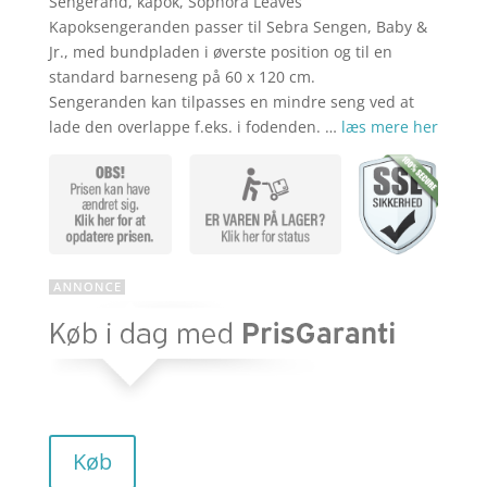
Sengerand, kapok, Sophora Leaves
aktuelle
pris
Kapoksengeranden passer til Sebra Sengen, Baby &
Jr., med bundpladen i øverste position og til en
standard barneseng på 60 x 120 cm.
pris
var:
Sengeranden kan tilpasses en mindre seng ved at
lade den overlappe f.eks. i fodenden. …
læs mere her
er:
kr. 899,00
kr. 719,20
Køb