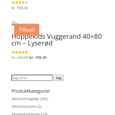
kr.
599,00
Vurderet
4.1
ud af 5
Tilbud!
Hoppekids Vuggerand 40×80
cm – Lyserød
Den
Den
kr.
249,00
kr.
199,20
Vurderet
4.8
oprindelige
aktuelle
ud af 5
pris
pris
var:
er:
Søg
Søg
kr. 249,00.
kr. 199,20.
efter:
Produktkategorier
Aktivitetslegetøj
(206)
Aktivitetsstativ
(2)
Aktivitetsstativer
(29)