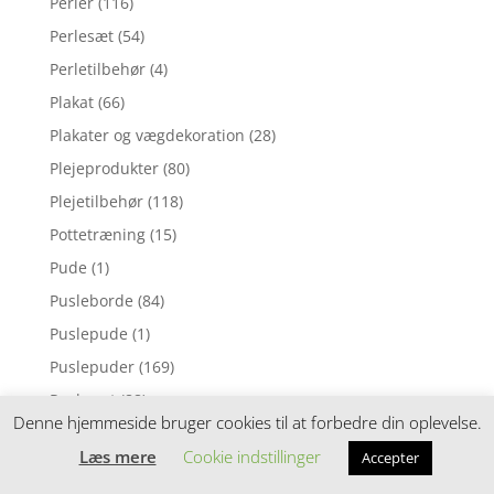
Perler
(116)
Perlesæt
(54)
Perletilbehør
(4)
Plakat
(66)
Plakater og vægdekoration
(28)
Plejeprodukter
(80)
Plejetilbehør
(118)
Pottetræning
(15)
Pude
(1)
Pusleborde
(84)
Puslepude
(1)
Puslepuder
(169)
Puslesæt
(88)
Denne hjemmeside bruger cookies til at forbedre din oplevelse.
Puslespil
(7)
Læs mere
Cookie indstillinger
Accepter
Pusletaske
(53)