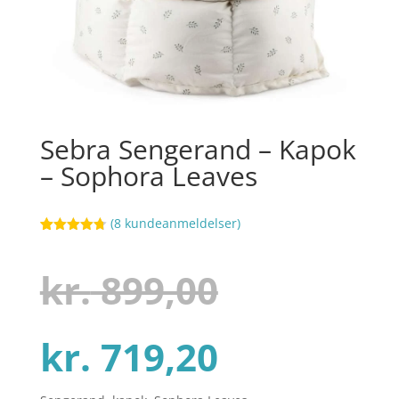
Sebra Sengerand – Kapok
– Sophora Leaves
(
8
kundeanmeldelser)
Bedømt
63
som
4.7
ud af 5
Den
kr.
899,00
baseret på
kundebedø
mmelser
Den
oprindel
kr.
719,20