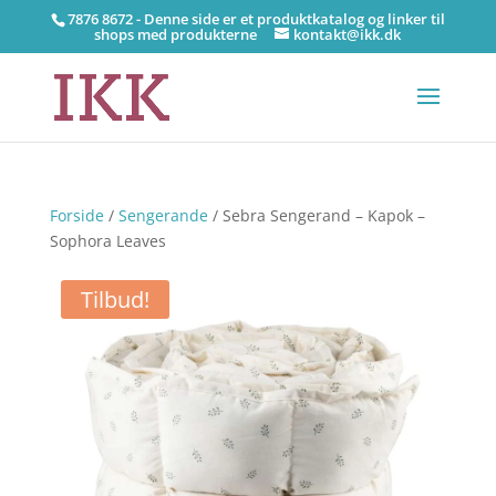
7876 8672 - Denne side er et produktkatalog og linker til
shops med produkterne
kontakt@ikk.dk
Forside
/
Sengerande
/ Sebra Sengerand – Kapok –
Sophora Leaves
Tilbud!