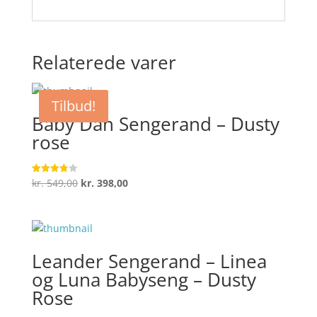
Relaterede varer
Tilbud!
Baby Dan Sengerand – Dusty
rose
Den
Den
kr.
549,00
kr.
398,00
Vurderet
3.8
oprindelige
aktuelle
ud af 5
pris
pris
var:
er:
kr. 549,00.
kr. 398,00.
Leander Sengerand – Linea
og Luna Babyseng – Dusty
Rose