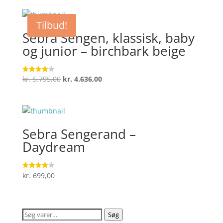
Tilbud!
Sebra Sengen, klassisk, baby
og junior – birchbark beige
Den
Den
kr.
5.795,00
kr.
4.636,00
Vurderet
4.1
oprindelige
aktuelle
ud af 5
pris
pris
var:
er:
kr. 5.795,00.
kr. 4.636,00.
Sebra Sengerand –
Daydream
kr.
699,00
Vurderet
4.2
ud af 5
Søg
Søg