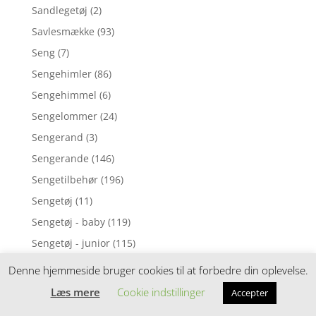
Sandlegetøj
(2)
Savlesmække
(93)
Seng
(7)
Sengehimler
(86)
Sengehimmel
(6)
Sengelommer
(24)
Sengerand
(3)
Sengerande
(146)
Sengetilbehør
(196)
Sengetøj
(11)
Sengetøj - baby
(119)
Sengetøj - junior
(115)
Sengetøj - voksen
(18)
Denne hjemmeside bruger cookies til at forbedre din oplevelse.
Service
(6)
Læs mere
Cookie indstillinger
Accepter
Shorts og bloomers
(1)