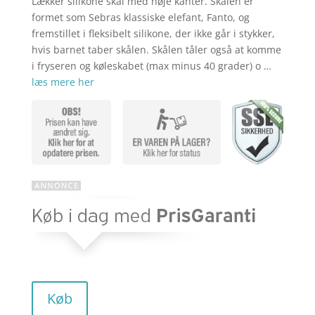
Lækker silikone skål med høje kanter. Skålen er
aktuelle
pris
formet som Sebras klassiske elefant, Fanto, og
fremstillet i fleksibelt silikone, der ikke går i stykker,
hvis barnet taber skålen. Skålen tåler også at komme
pris
var:
i fryseren og køleskabet (max minus 40 grader) o …
læs mere her
er:
kr. 129,00
kr. 83,85.
Køb