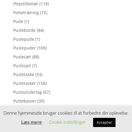
Plejetilbehør
(118)
Pottetræning
(15)
Pude
(1)
Pusleborde
(84)
Puslepude
(1)
Puslepuder
(169)
Puslesæt
(88)
Puslespil
(7)
Pusletaske
(53)
Pusletasker
(158)
Pusleunderlag
(67)
Puttekasser
(30)
Pyntepuder
(98)
Denne hjemmeside bruger cookies til at forbedre din oplevelse.
Rangle
(6)
Læs mere
Cookie indstillinger
Accepter
Rangler
(104)