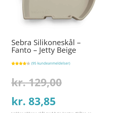
Sebra Silikoneskål –
Fanto – Jetty Beige
(
95
kundeanmeldelser)
Bedømt
54
som
4.2
ud af 5
Den
kr.
129,00
baseret
på
kundebedø
mmelser
Den
oprindel
kr.
83,85