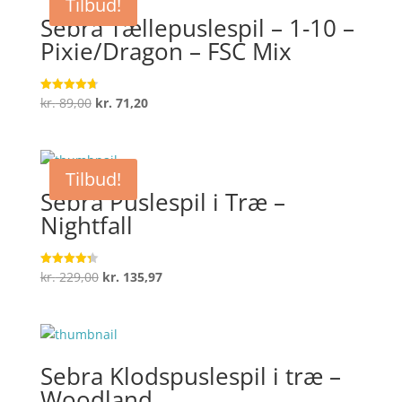
Tilbud!
Sebra Tællepuslespil – 1-10 –
Pixie/Dragon – FSC Mix
Den
Den
kr.
89,00
kr.
71,20
Vurderet
4.7
oprindelige
aktuelle
ud af 5
pris
pris
var:
er:
Tilbud!
kr. 89,00.
kr. 71,20.
Sebra Puslespil i Træ –
Nightfall
Den
Den
kr.
229,00
kr.
135,97
Vurderet
4.3
oprindelige
aktuelle
ud af 5
pris
pris
var:
er:
kr. 229,00.
kr. 135,97.
Sebra Klodspuslespil i træ –
Woodland