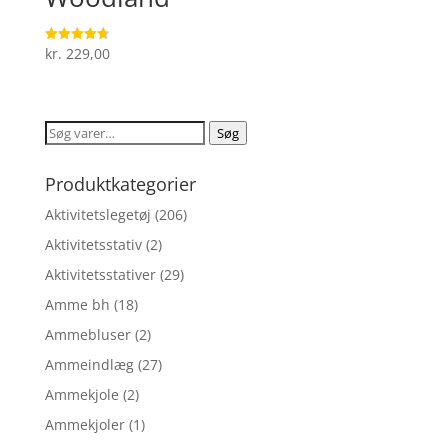
kr.
229,00
Vurderet
4.7
ud af 5
Søg
Søg
efter:
Produktkategorier
Aktivitetslegetøj
(206)
Aktivitetsstativ
(2)
Aktivitetsstativer
(29)
Amme bh
(18)
Ammebluser
(2)
Ammeindlæg
(27)
Ammekjole
(2)
Ammekjoler
(1)