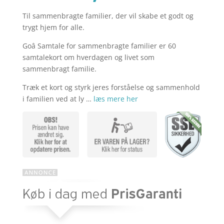
Til sammenbragte familier, der vil skabe et godt og
aktuelle
pris
trygt hjem for alle.
Goâ Samtale for sammenbragte familier er 60
pris
var:
samtalekort om hverdagen og livet som
sammenbragt familie.
Træk et kort og styrk jeres forståelse og sammenhold
er:
kr. 249,00
i familien ved at ly …
læs mere her
kr. 100,00