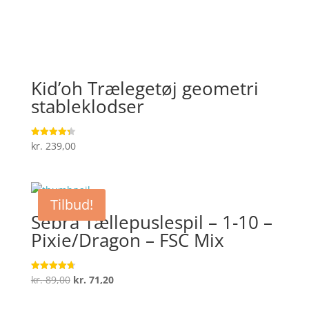
Kid’oh Trælegetøj geometri
stableklodser
kr.
239,00
Vurderet
4.3
ud af 5
Tilbud!
Sebra Tællepuslespil – 1-10 –
Pixie/Dragon – FSC Mix
Den
Den
kr.
89,00
kr.
71,20
Vurderet
4.7
oprindelige
aktuelle
ud af 5