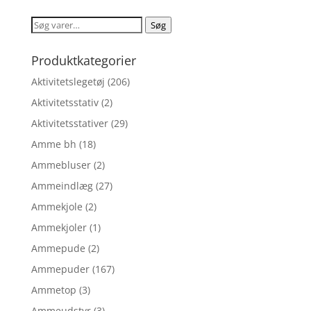
pris
pris
var:
er:
Søg
Søg
kr. 89,00.
kr. 71,20.
efter:
Produktkategorier
Aktivitetslegetøj
(206)
Aktivitetsstativ
(2)
Aktivitetsstativer
(29)
Amme bh
(18)
Ammebluser
(2)
Ammeindlæg
(27)
Ammekjole
(2)
Ammekjoler
(1)
Ammepude
(2)
Ammepuder
(167)
Ammetop
(3)
Ammeudstyr
(3)