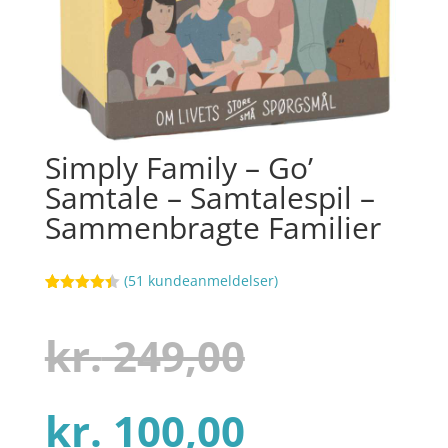
Simply Family – Go’
Samtale – Samtalespil –
Sammenbragte Familier
(
51
kundeanmeldelser)
Bedømt
23
som
4.4
ud af 5
Den
kr.
249,00
baseret
på
kundebedø
mmelser
Den
oprindel
kr.
100,00