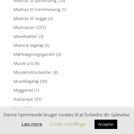
Madras til juniorseng
(70)
Madras til tremmeseng
(1)
Madras til vugge
(2)
Madrasser
(257)
Mavebælter
(3)
Motorik legetøj
(5)
Mørklægningsgardin
(3)
Musik uro
(6)
Musikinstrumenter
(8)
Musiklegetøj
(39)
Myggenet
(1)
Natlampe
(37)
Nattøj
(1)
Denne hjemmeside bruger cookies til at forbedre din oplevelse.
Neglelak
(1)
Læs mere
Cookie indstillinger
Accepter
Nusseklud
(4)