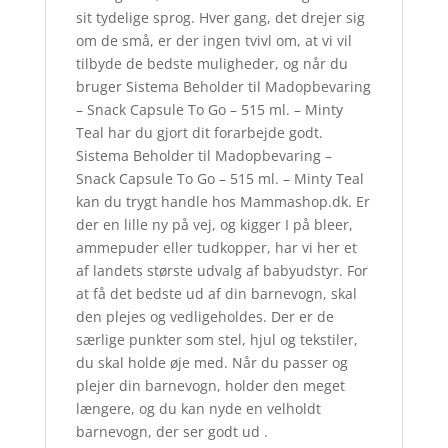
sit tydelige sprog. Hver gang, det drejer sig
om de små, er der ingen tvivl om, at vi vil
tilbyde de bedste muligheder, og når du
bruger Sistema Beholder til Madopbevaring
– Snack Capsule To Go – 515 ml. – Minty
Teal har du gjort dit forarbejde godt.
Sistema Beholder til Madopbevaring –
Snack Capsule To Go – 515 ml. – Minty Teal
kan du trygt handle hos Mammashop.dk. Er
der en lille ny på vej, og kigger I på bleer,
ammepuder eller tudkopper, har vi her et
af landets største udvalg af babyudstyr. For
at få det bedste ud af din barnevogn, skal
den plejes og vedligeholdes. Der er de
særlige punkter som stel, hjul og tekstiler,
du skal holde øje med. Når du passer og
plejer din barnevogn, holder den meget
længere, og du kan nyde en velholdt
barnevogn, der ser godt ud .