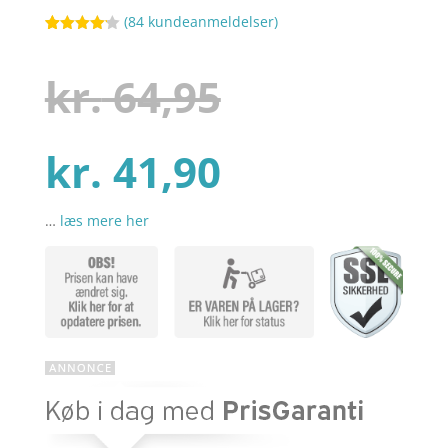
(
84
kundeanmeldelser)
Bedømt
48
som
4.1
ud af 5
Den
kr.
64,95
baseret
på
kundebedø
mmelser
Den
oprindelig
kr.
41,90
…
læs mere her
aktuelle
pris
pris
var:
er:
kr. 64,95.