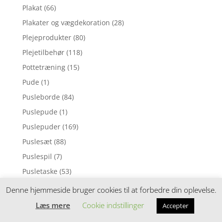
Plakat
(66)
Plakater og vægdekoration
(28)
Plejeprodukter
(80)
Plejetilbehør
(118)
Pottetræning
(15)
Pude
(1)
Pusleborde
(84)
Puslepude
(1)
Puslepuder
(169)
Puslesæt
(88)
Puslespil
(7)
Pusletaske
(53)
Pusletasker
(158)
Denne hjemmeside bruger cookies til at forbedre din oplevelse.
Pusleunderlag
(67)
Læs mere
Cookie indstillinger
Accepter
Puttekasser
(30)