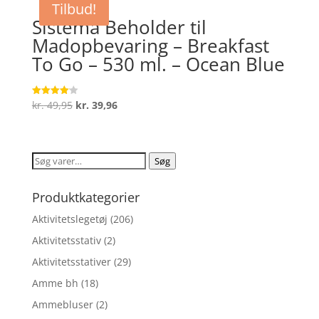
Tilbud!
kr. 294,85.
kr. 235,88.
Sistema Beholder til
Madopbevaring – Breakfast
To Go – 530 ml. – Ocean Blue
Den
Den
kr.
49,95
kr.
39,96
Vurderet
4.1
oprindelige
aktuelle
ud af 5
pris
pris
var:
er:
Søg
Søg
kr. 49,95.
kr. 39,96.
efter:
Produktkategorier
Aktivitetslegetøj
(206)
Aktivitetsstativ
(2)
Aktivitetsstativer
(29)
Amme bh
(18)
Ammebluser
(2)