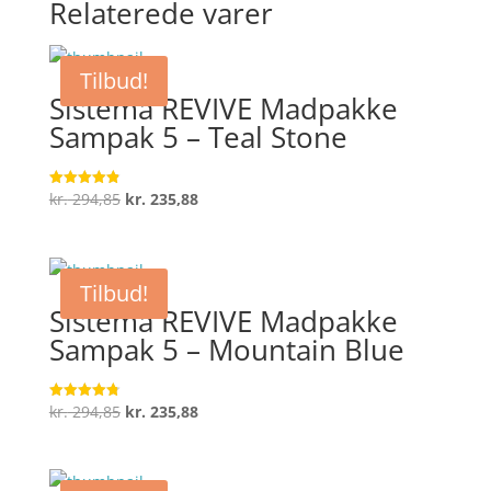
Relaterede varer
Tilbud!
Sistema REVIVE Madpakke
Sampak 5 – Teal Stone
Den
Den
kr.
294,85
kr.
235,88
Vurderet
4.9
oprindelige
aktuelle
ud af 5
pris
pris
var:
er:
Tilbud!
kr. 294,85.
kr. 235,88.
Sistema REVIVE Madpakke
Sampak 5 – Mountain Blue
Den
Den
kr.
294,85
kr.
235,88
Vurderet
4.8
oprindelige
aktuelle
ud af 5
pris
pris
var:
er: