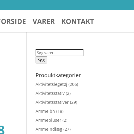
FORSIDE
VARER
KONTAKT
Søg
efter:
Søg
–
Produktkategorier
Aktivitetslegetøj
(206)
Aktivitetsstativ
(2)
Aktivitetsstativer
(29)
Amme bh
(18)
Ammebluser
(2)
Den
8
Ammeindlæg
(27)