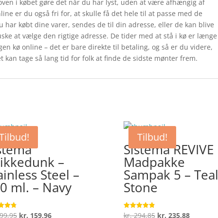
ven i købet gøre det når du har lyst, uden at være afhængig af
ne er du også fri for, at skulle få det hele til at passe med de
u har købt dine varer, sendes de til din adresse, eller de kan blive
uske at vælge den rigtige adresse. De tider med at stå i kø er længe
gen kø online – det er bare direkte til betaling, og så er du videre,
t kan tage så lang tid for folk at finde de sidste mønter frem.
Tilbud!
Tilbud!
stema
Sistema REVIVE
ikkedunk –
Madpakke
ainless Steel –
Sampak 5 – Tea
0 ml. – Navy
Stone
Den
Den
Den
Den
99,95
kr.
159,96
kr.
294,85
kr.
235,88
ret
Vurderet