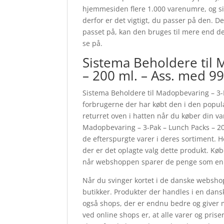
hjemmesiden flere 1.000 varenumre, og sik
derfor er det vigtigt, du passer på den. De
passet på, kan den bruges til mere end d
se på.
Sistema Beholdere til 
– 200 ml. – Ass. med 9
Sistema Beholdere til Madopbevaring – 3-P
forbrugerne der har købt den i den popul
returret oven i hatten når du køber din va
Madopbevaring – 3-Pak – Lunch Packs – 2
de efterspurgte varer i deres sortiment. H
der er det oplagte valg dette produkt. Køb
når webshoppen sparer de penge som en a
Når du svinger kortet i de danske webshops,
butikker. Produkter der handles i en dansk
også shops, der er endnu bedre og giver 
ved online shops er, at alle varer og prise