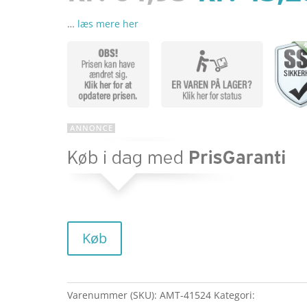
mmelser
…
læs mere her
oprinde
pris
var:
kr. 64,9
Køb
Varenummer (SKU):
AMT-41524
Kategori: