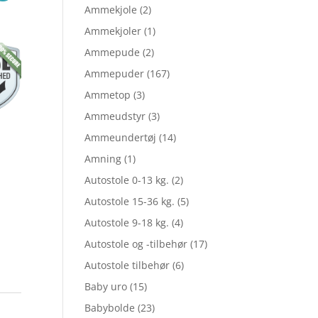
Ammekjole
(2)
lige
aktuelle
Ammekjoler
(1)
Ammepude
(2)
Ammepuder
(167)
pris
Ammetop
(3)
Ammeudstyr
(3)
er:
Ammeundertøj
(14)
Amning
(1)
Autostole 0-13 kg.
(2)
5.
kr. 43,28.
Autostole 15-36 kg.
(5)
Autostole 9-18 kg.
(4)
Autostole og -tilbehør
(17)
Autostole tilbehør
(6)
Baby uro
(15)
Babybolde
(23)