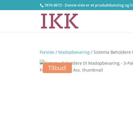
7876 8672 - Denne side er et produktkatalog og l
Forside
/
Madopbevaring
/ Sistema Beholdere t
Tilbud!