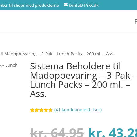
inker til shops med produkterne
kontakt@ikk.dk
il Madopbevaring – 3-Pak – Lunch Packs – 200 ml. – Ass.
Sistema Beholdere til
Madopbevaring – 3-Pak 
Lunch Packs – 200 ml. –
Ass.
(
41
kundeanmeldelser)
Bedømt
13
som
4.7
ud af 5
Den
kr.
64,95
kr.
43,2
baseret på
kundebedø