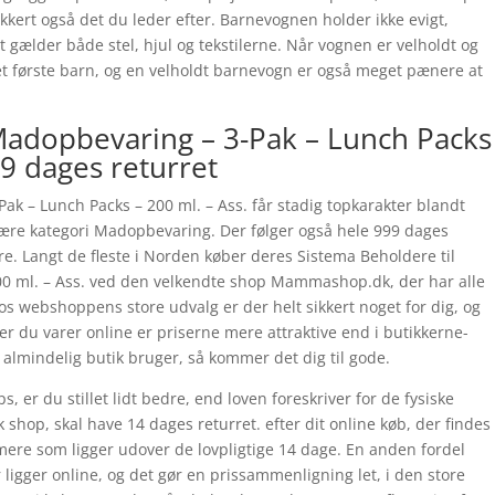
kert også det du leder efter. Barnevognen holder ikke evigt,
t gælder både stel, hjul og tekstilerne. Når vognen er velholdt og
et første barn, og en velholdt barnevogn er også meget pænere at
Madopbevaring – 3-Pak – Lunch Packs
99 dages returret
ak – Lunch Packs – 200 ml. – Ass. får stadig topkarakter blandt
ære kategori Madopbevaring. Der følger også hele 999 dages
re. Langt de fleste i Norden køber deres Sistema Beholdere til
00 ml. – Ass. ved den velkendte shop Mammashop.dk, der har alle
os webshoppens store udvalg er der helt sikkert noget for dig, og
er du varer online er priserne mere attraktive end i butikkerne-
lmindelig butik bruger, så kommer det dig til gode.
 er du stillet lidt bedre, end loven foreskriver for de fysiske
 shop, skal have 14 dages returret. efter dit online køb, der findes
mere som ligger udover de lovpligtige 14 dage. En anden fordel
r ligger online, og det gør en prissammenligning let, i den store