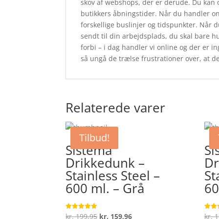
skov af webshops, der er derude. Du kan o
butikkers åbningstider. Når du handler onli
forskellige buslinjer og tidspunkter. Når d
sendt til din arbejdsplads, du skal bare h
forbi – i dag handler vi online og der er in
så ungå de trælse frustrationer over, at de
Relaterede varer
Tilbud!
Sistema
Si
Drikkedunk –
Dr
Stainless Steel –
St
600 ml. – Grå
60
Den
Den
kr.
199,95
kr.
159,96
kr.
1
Vurderet
Vurde