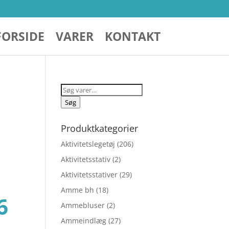
FORSIDE
VARER
KONTAKT
Søg
efter:
Søg
Produktkategorier
Aktivitetslegetøj
(206)
Aktivitetsstativ
(2)
Aktivitetsstativer
(29)
Amme bh
(18)
Den
6
Ammebluser
(2)
Ammeindlæg
(27)