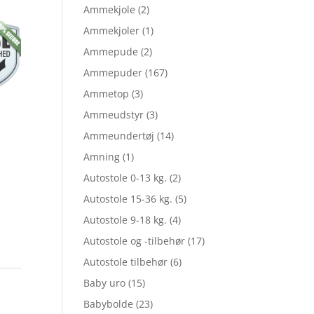
lige
aktuelle
Ammekjole
(2)
Ammekjoler
(1)
Ammepude
(2)
pris
Ammepuder
(167)
Ammetop
(3)
er:
Ammeudstyr
(3)
Ammeundertøj
(14)
Amning
(1)
5.
kr. 43,96.
Autostole 0-13 kg.
(2)
Autostole 15-36 kg.
(5)
Autostole 9-18 kg.
(4)
Autostole og -tilbehør
(17)
Autostole tilbehør
(6)
Baby uro
(15)
Babybolde
(23)