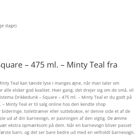
nge dage)
quare – 475 ml. – Minty Teal fra
h
Minty Teal kan tænde lyse i manges øjne, når man taler om
 alle elsker god kvalitet. Hver gang, det drejer sig om de små, vil
 Sistema Drikkedunk – Square – 475 ml. – Minty Teal er du godt på
 – Minty Teal er til salg online hos den kendte shop
deringe, toilettræner eller suttebokse, er denne side et af de
dste ud af din barnevogn, er pasningen af den vigtig. De ømme
, så vær ekstra opmærksom på dem. Når en barnevogn bliver passet
 første barn, og det ser bare bedre ud med en velholdt barnevogn.