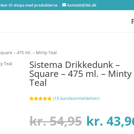
inker til shops med produkterne
kontakt@ikk.dk
quare – 475 ml. – Minty Teal
Sistema Drikkedunk –
Square – 475 ml. – Minty
Teal
(
15
kundeanmeldelser)
Bedømt
86
som
4.9
ud af 5
Den
kr.
54,95
kr.
43,9
baseret på
kundebedøm
melser