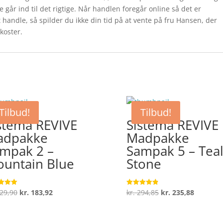
e går ind til det rigtige. Når handlen foregår online så det er
t handle, så spilder du ikke din tid på at vente på fru Hansen, der
koster.
Tilbud!
Tilbud!
stema REVIVE
Sistema REVIVE
adpakke
Madpakke
mpak 2 –
Sampak 5 – Tea
untain Blue
Stone
Den
Den
Den
Den
29,90
kr.
183,92
kr.
294,85
kr.
235,88
ret
Vurderet
4.9
oprindelige
aktuelle
oprindelige
aktuelle
 5
ud af 5
pris
pris
pris
pris