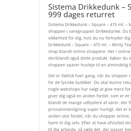
Sistema Drikkedunk – S
999 dages returret
Sistema Drikkedunk – Square – 475 ml. – 
shoppen i varegruppen Drikkedunke. Du bli
sikkerhed for dig, hvis du nu fortryder di
Drikkedunk – Square – 475 ml. – Minty T
shop blandt online shoppere. Her i onlin
deriblandt også dette produkt. Køber du va
shoppen sparer husleje til en almindelig b
Det er faktisk hver gang, når du shopper r
for de fysiske butikker. Du skal kunne ret
nogle webshops har valgt at give mere for 
giver dig også en anden fordel, som er et
blandt de mange udbydere af varer, der fi
prissammenligning super hurtigt, det er ba
anden stor fordel, når du shopper online, 
hjem til dig selv. Efter at have afsluttet d
til dig arbejde, så vælg det, der passer bed