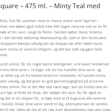
quare – 475 ml. – Minty Teal med
Minty Teal fås sammen med en masse andre varer lige her i
ver ved købet også tildelt hele 999 dages returret som er en fin
g køb af din vare. Langt de fleste i Norden køber deres Sistema
eal i den kendte webshop Mammashop.dk, som er den foretrukne
e shoppens kæmpe udvalg kan du shoppe løs efter lækre varer,
rer online er varerne billigere- og det kan lade sig gøre fordi
utik.
undt online, får du nogle bedre betingelser, end loven foreskriver
urnere dine varer i 14 dage. når du har handlet dine varer, og
at skille sig ud fra konkurrenterne i markedet. At handle online
 stort udvalg, og det giver en god gennemsigtighed på priserne,
ndes online. For at det ikke skal være løgn, kan du endda lave en
re lige at finde de shop, der sælger din vare. Du får også en
og det er du slipper for, at døje med at få bugseret alle varerne
in handel, bliver dine varer sendt til dig, alternativt kan de sendes
st til dig. Glem alt om at stå i kø, hvor ekspedienten lige skal ringe