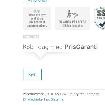
…
læs mere her
oprinde
pris
var:
kr. 54,9
Køb
Varenummer (SKU):
AMT-870-minty-teal
Kategori:
Drikkedunke
Tag:
Sistema