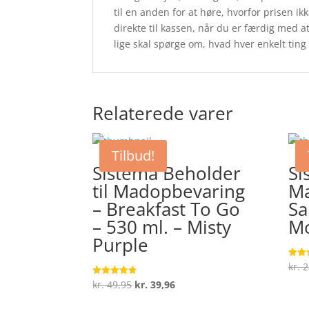
til en anden for at høre, hvorfor prisen ikk
direkte til kassen, når du er færdig med a
lige skal spørge om, hvad hver enkelt ting 
Relaterede varer
Tilbud!
Sistema Beholder
Si
til Madopbevaring
M
– Breakfast To Go
Sa
– 530 ml. – Misty
Mo
Purple
kr.
2
Vurde
5
ud af
Den
Den
kr.
49,95
kr.
39,96
Vurderet
4.7
oprindelige
aktuelle
ud af 5