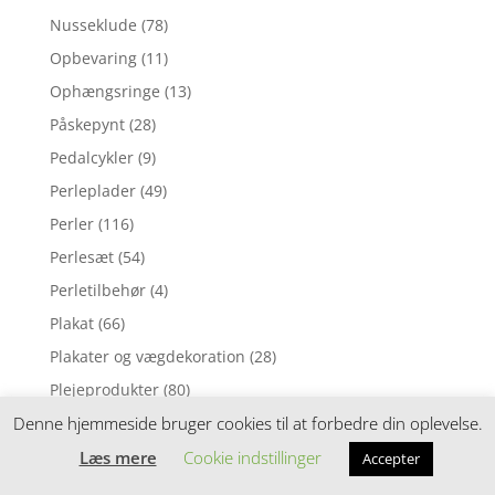
Nusseklude
(78)
Opbevaring
(11)
Ophængsringe
(13)
Påskepynt
(28)
Pedalcykler
(9)
Perleplader
(49)
Perler
(116)
Perlesæt
(54)
Perletilbehør
(4)
Plakat
(66)
Plakater og vægdekoration
(28)
Plejeprodukter
(80)
Plejetilbehør
(118)
Denne hjemmeside bruger cookies til at forbedre din oplevelse.
Pottetræning
(15)
Læs mere
Cookie indstillinger
Accepter
Pude
(1)