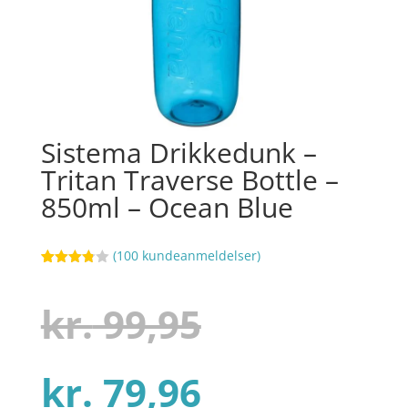
Sistema Drikkedunk –
Tritan Traverse Bottle –
850ml – Ocean Blue
(
100
kundeanmeldelser)
Bedømt
23
som
3.8
ud af
Den
kr.
99,95
5
baseret
på
kundebed
ømmels
Den
oprindelig
kr.
79,96
er