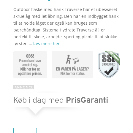
Outdoor flaske med hank Traverse har et ubesværet
aktuelle
pris
skruelåg med let åbning. Den har en indbygget hank
til at holde låget der også kan bruges som
bærehåndtag. Sistema Hydrate Traverse â¢ er
pris
var:
perfekt til skole, arbejde, sport og picnic til at slukke
tørsten …
læs mere her
er:
kr. 99,95.
kr. 79,96.