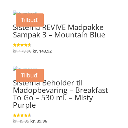
oprindelige
aktuelle
ud af 5
pris
pris
var:
er:
Tilbud!
kr. 194,90.
kr. 155,92.
Sistema REVIVE Madpakke
Sampak 3 – Mountain Blue
Den
Den
kr.
179,90
kr.
143,92
Vurderet
4.6
oprindelige
aktuelle
ud af 5
pris
pris
var:
er:
Tilbud!
kr. 179,90.
kr. 143,92.
Sistema Beholder til
Madopbevaring – Breakfast
To Go – 530 ml. – Misty
Purple
Den
Den
kr.
49,95
kr.
39,96
Vurderet
4.7
oprindelige
aktuelle
ud af 5