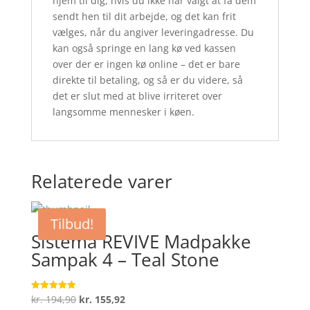
hjem til dig, hvis du ikke har valgt at få dem
sendt hen til dit arbejde, og det kan frit
vælges, når du angiver leveringadresse. Du
kan også springe en lang kø ved kassen
over der er ingen kø online – det er bare
direkte til betaling, og så er du videre, så
det er slut med at blive irriteret over
langsomme mennesker i køen.
Relaterede varer
Tilbud!
Sistema REVIVE Madpakke
Sampak 4 – Teal Stone
Den
Den
kr.
194,90
kr.
155,92
Vurderet
5