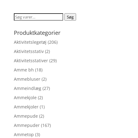
pris
pris
var:
er:
Søg
Søg
kr. 49,95.
kr. 39,96.
efter:
Produktkategorier
Aktivitetslegetøj
(206)
Aktivitetsstativ
(2)
Aktivitetsstativer
(29)
Amme bh
(18)
Ammebluser
(2)
Ammeindlæg
(27)
Ammekjole
(2)
Ammekjoler
(1)
Ammepude
(2)
Ammepuder
(167)
Ammetop
(3)