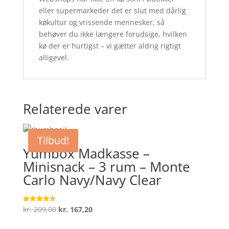
eller supermarkeder det er slut med dårlig
køkultur og vrissende mennesker, så
behøver du ikke længere forudsige, hvilken
kø der er hurtigst – vi gætter aldrig rigtigt
alligevel.
Relaterede varer
Tilbud!
Yumbox Madkasse –
Minisnack – 3 rum – Monte
Carlo Navy/Navy Clear
Den
Den
kr.
209,00
kr.
167,20
Vurderet
4.5
oprindelige
aktuelle
ud af 5