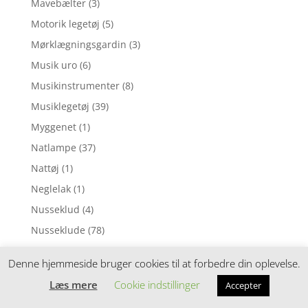
Mavebælter
(3)
Motorik legetøj
(5)
Mørklægningsgardin
(3)
Musik uro
(6)
Musikinstrumenter
(8)
Musiklegetøj
(39)
Myggenet
(1)
Natlampe
(37)
Nattøj
(1)
Neglelak
(1)
Nusseklud
(4)
Nusseklude
(78)
Opbevaring
(11)
Denne hjemmeside bruger cookies til at forbedre din oplevelse.
Ophængsringe
(13)
Læs mere
Cookie indstillinger
Accepter
Påskepynt
(28)