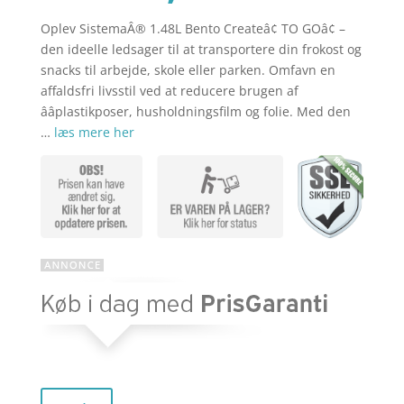
Oplev SistemaÂ® 1.48L Bento Createâ¢ TO GOâ¢ –
aktuelle
pris
den ideelle ledsager til at transportere din frokost og
snacks til arbejde, skole eller parken. Omfavn en
affaldsfri livsstil ved at reducere brugen af
pris
var:
ââplastikposer, husholdningsfilm og folie. Med den
…
læs mere her
er:
kr. 129,95
kr. 103,96