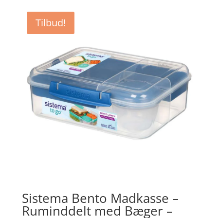
pris
pris
var:
er:
Tilbud!
kr. 209,00.
kr. 167,20.
Sistema Bento Madkasse –
Ruminddelt med Bæger –