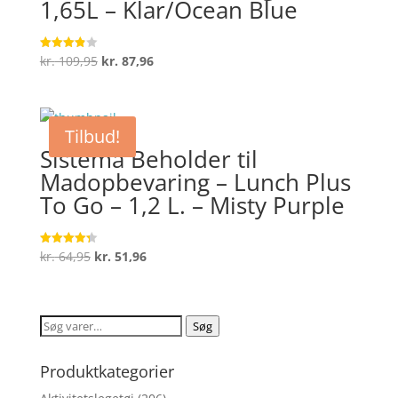
1,65L – Klar/Ocean Blue
Den
Den
kr.
109,95
kr.
87,96
Vurderet
3.9
oprindelige
aktuelle
ud af 5
pris
pris
var:
er:
Tilbud!
kr. 109,95.
kr. 87,96.
Sistema Beholder til
Madopbevaring – Lunch Plus
To Go – 1,2 L. – Misty Purple
Den
Den
kr.
64,95
kr.
51,96
Vurderet
4.3
oprindelige
aktuelle
ud af 5
pris
pris
var:
er:
Søg
Søg
kr. 64,95.
kr. 51,96.
efter:
Produktkategorier