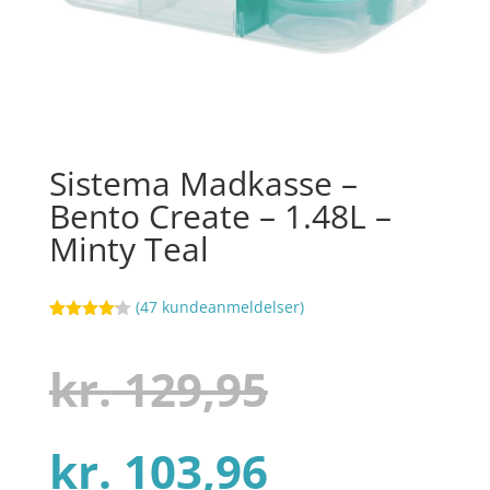
Sistema Madkasse –
Bento Create – 1.48L –
Minty Teal
(
47
kundeanmeldelser)
Bedømt
44
som
4.1
ud af 5
Den
kr.
129,95
baseret
på
kundebedø
mmelser
Den
oprindel
kr.
103,96