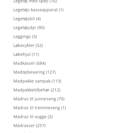
Legetøj med spejl
(16)
Legetøjs kasseapparat
(1)
Legetøjsbil
(4)
Legetøjsdyr
(90)
Leggings
(3)
Løbecykler
(52)
Løbehjul
(11)
Madkasser
(684)
Madopbevaring
(127)
Madpakke sampak
(113)
Madpakketilbehør
(212)
Madras til juniorseng
(70)
Madras til tremmeseng
(1)
Madras til vugge
(2)
Madrasser
(257)