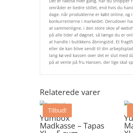
Det er faktisk hver gang, når du shopper r
områder er bedre stillet, end hvis du hand
dage. når produkterne er købt online, og i
konkurrenterne i markedet. Derudover har 
at sammenligne, i den store skov af webs
på alle tider af døgnet, så længe du er on
at handle i butikkens åbningstid. Et fragt
eller de kan blive sendt til din arbejdspla
lang kø ved kassen over det er slut med då
på at vente på fru Hansen, der lige skal s
Relaterede varer
Tilbud!
Yumbox
Y
Madkasse – Tapas
Ma