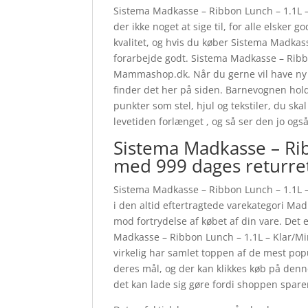
Sistema Madkasse – Ribbon Lunch – 1.1L – 
der ikke noget at sige til, for alle elsker g
kvalitet, og hvis du køber Sistema Madkass
forarbejde godt. Sistema Madkasse – Ribb
Mammashop.dk. Når du gerne vil have ny ba
finder det her på siden. Barnevognen holde
punkter som stel, hjul og tekstiler, du sk
levetiden forlænget , og så ser den jo ogs
Sistema Madkasse – Rib
med 999 dages returre
Sistema Madkasse – Ribbon Lunch – 1.1L –
i den altid eftertragtede varekategori Madk
mod fortrydelse af købet af din vare. Det
Madkasse – Ribbon Lunch – 1.1L – Klar/M
virkelig har samlet toppen af de mest popu
deres mål, og der kan klikkes køb på denn
det kan lade sig gøre fordi shoppen sparer