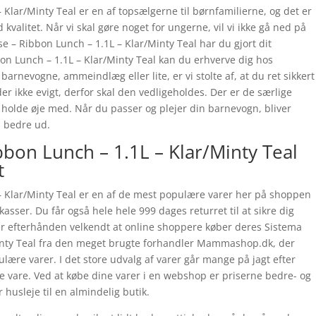
Klar/Minty Teal er en af topsælgerne til børnfamilierne, og det er
od kvalitet. Når vi skal gøre noget for ungerne, vil vi ikke gå ned på
e – Ribbon Lunch – 1.1L – Klar/Minty Teal har du gjort dit
on Lunch – 1.1L – Klar/Minty Teal kan du erhverve dig hos
rnevogne, ammeindlæg eller lite, er vi stolte af, at du ret sikkert
r ikke evigt, derfor skal den vedligeholdes. Der er de særlige
al holde øje med. Når du passer og plejer din barnevogn, bliver
å bedre ud.
bon Lunch – 1.1L – Klar/Minty Teal
t
 Klar/Minty Teal er en af de mest populære varer her på shoppen
asser. Du får også hele hele 999 dages returret til at sikre dig
 er efterhånden velkendt at online shoppere køber deres Sistema
inty Teal fra den meget brugte forhandler Mammashop.dk, der
lære varer. I det store udvalg af varer går mange på jagt efter
e vare. Ved at købe dine varer i en webshop er priserne bedre- og
 husleje til en almindelig butik.