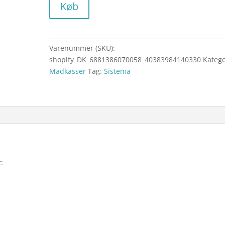
Køb
Varenummer (SKU):
shopify_DK_6881386070058_40383984140330
Katego
Madkasser
Tag:
Sistema
: