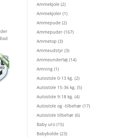
lige
aktuelle
Ammekjole
(2)
Ammekjoler
(1)
Ammepude
(2)
pris
 der
Ammepuder
(167)
dlad
Ammetop
(3)
er:
Ammeudstyr
(3)
Ammeundertøj
(14)
Amning
(1)
5.
kr. 71,96.
Autostole 0-13 kg.
(2)
Autostole 15-36 kg.
(5)
Autostole 9-18 kg.
(4)
Autostole og -tilbehør
(17)
Autostole tilbehør
(6)
Baby uro
(15)
Babybolde
(23)