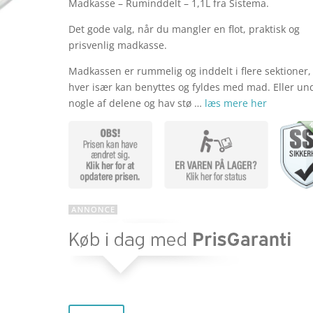
er
Madkasse – Ruminddelt – 1,1L fra Sistema.
oprinde
Det gode valg, når du mangler en flot, praktisk og
prisvenlig madkasse.
pris
Madkassen er rummelig og inddelt i flere sektioner,
hver især kan benyttes og fyldes med mad. Eller un
nogle af delene og hav stø …
læs mere her
var:
kr. 89,9