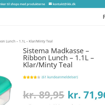
inker til shops med produkterne
kontakt@ikk.dk
on Lunch – 1.1L – Klar/Minty Teal
Sistema Madkasse –
Ribbon Lunch – 1.1L –
Klar/Minty Teal
(
61
kundeanmeldelser)
Bedømt
75
som
3.9
ud af 5
Den
kr.
89,95
kr.
71,9
baseret
på
kundebed
ømmels