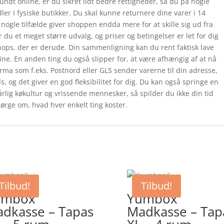
undt online, er du sikret lidt bedre rettigheder, så du på nogle
ler I fysiske butikker. Du skal kunne returnere dine varer i 14
 nogle tilfælde giver shoppen endda mere for at skille sig ud fra
du et meget større udvalg, og priser og betingelser er let for dig
hops, der er derude. Din sammenligning kan du rent faktisk lave
line. En anden ting du også slipper for, at være afhængig af at nå
firma som f.eks. Postnord eller GLS sender varerne til din adresse,
ds, og det giver en god fleksibilitet for dig. Du kan også springe en
rlig køkultur og vrissende mennesker, så spilder du ikke din tid
pørge om, hvad hver enkelt ting koster.
Tilbud!
Tilbud!
umbox
Yumbox
dkasse – Tapas
Madkasse – Tap