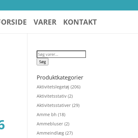
FORSIDE
VARER
KONTAKT
Søg
efter:
Søg
Produktkategorier
Aktivitetslegetøj
(206)
Aktivitetsstativ
(2)
Aktivitetsstativer
(29)
Amme bh
(18)
Den
6
Ammebluser
(2)
Ammeindlæg
(27)