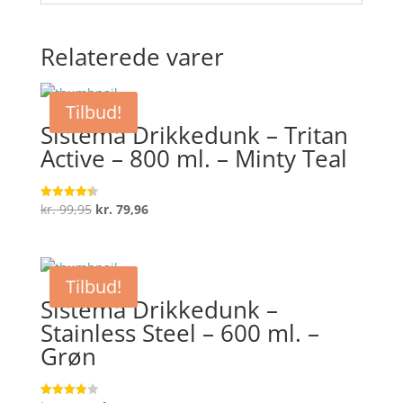
Relaterede varer
Tilbud!
Sistema Drikkedunk – Tritan
Active – 800 ml. – Minty Teal
Den
Den
kr.
99,95
kr.
79,96
Vurderet
4.4
oprindelige
aktuelle
ud af 5
pris
pris
var:
er:
Tilbud!
kr. 99,95.
kr. 79,96.
Sistema Drikkedunk –
Stainless Steel – 600 ml. –
Grøn