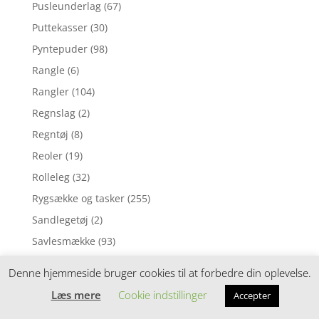
Pusleunderlag
(67)
Puttekasser
(30)
Pyntepuder
(98)
Rangle
(6)
Rangler
(104)
Regnslag
(2)
Regntøj
(8)
Reoler
(19)
Rolleleg
(32)
Rygsække og tasker
(255)
Sandlegetøj
(2)
Savlesmække
(93)
Seng
(7)
Denne hjemmeside bruger cookies til at forbedre din oplevelse.
Sengehimler
(86)
Læs mere
Cookie indstillinger
Accepter
Sengehimmel
(6)