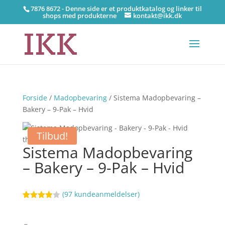
7876 8672 - Denne side er et produktkatalog og linker til
shops med produkterne
kontakt@ikk.dk
Forside
/
Madopbevaring
/ Sistema Madopbevaring –
Bakery – 9-Pak – Hvid
Tilbud!
Sistema Madopbevaring
– Bakery – 9-Pak – Hvid
(
97
kundeanmeldelser)
Bedømt
3
som
4
ud af 5