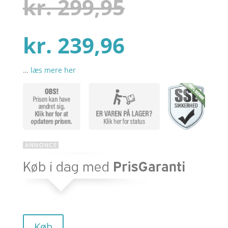
Den
kr.
299,95
baseret
på
kundebed
ømmelse
r
Den
oprindel
kr.
239,96
…
læs mere her
aktuelle
pris
pris
var:
er:
kr. 299,95
kr. 239,96
Køb