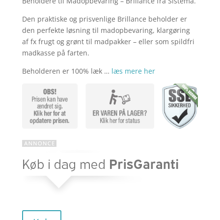
Beholdere til Madopbevaring – Brillance fra Sistema.
aktuelle
pris
Den praktiske og prisvenlige Brillance beholder er
den perfekte løsning til madopbevaring, klargøring
pris
var:
af fx frugt og grønt til madpakker – eller som spildfri
madkasse på farten.
Beholderen er 100% læk …
læs mere her
er:
kr. 339,95
kr. 271,96