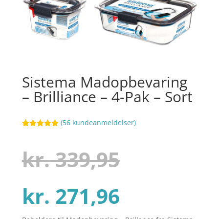
Sistema Madopbevaring
– Brilliance – 4-Pak – Sort
(
56
kundeanmeldelser)
Bedømt
100
som
5
ud
af 5
Den
kr.
339,95
baseret på
kundebedøm
melser
Den
oprindel
kr.
271,96