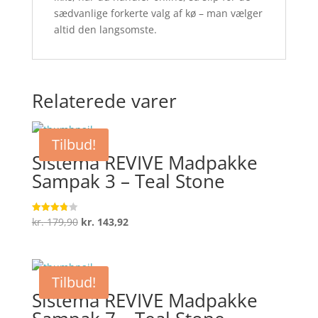
sædvanlige forkerte valg af kø – man vælger
altid den langsomste.
Relaterede varer
Tilbud!
Sistema REVIVE Madpakke
Sampak 3 – Teal Stone
Den
Den
kr.
179,90
kr.
143,92
Vurderet
3.8
oprindelige
aktuelle
ud af 5
pris
pris
var:
er:
Tilbud!
kr. 179,90.
kr. 143,92.
Sistema REVIVE Madpakke