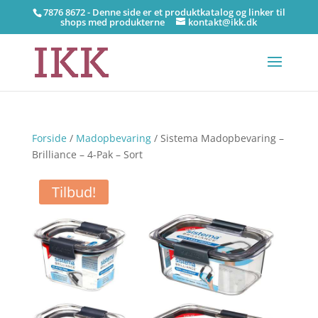
7876 8672 - Denne side er et produktkatalog og linker til
shops med produkterne
kontakt@ikk.dk
Forside
/
Madopbevaring
/ Sistema Madopbevaring –
Brilliance – 4-Pak – Sort
Tilbud!