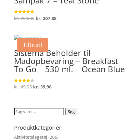
Sampak 7 – Teal Stone
Den
Den
kr.
259,85
kr.
207,88
Vurderet
4.8
oprindelige
aktuelle
ud af 5
pris
pris
var:
er:
Tilbud!
kr. 259,85.
kr. 207,88.
Sistema Beholder til
Madopbevaring – Breakfast
To Go – 530 ml. – Ocean Blue
Den
Den
kr.
49,95
kr.
39,96
Vurderet
4.1
oprindelige
aktuelle
ud af 5
pris
pris
var:
er:
Søg
Søg
kr. 49,95.
kr. 39,96.
efter:
Produktkategorier
Aktivitetslegetøj
(206)