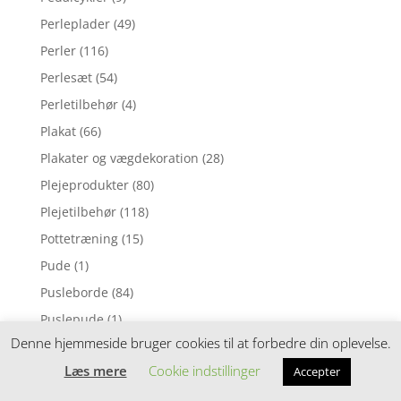
Perleplader
(49)
Perler
(116)
Perlesæt
(54)
Perletilbehør
(4)
Plakat
(66)
Plakater og vægdekoration
(28)
Plejeprodukter
(80)
Plejetilbehør
(118)
Pottetræning
(15)
Pude
(1)
Pusleborde
(84)
Puslepude
(1)
Denne hjemmeside bruger cookies til at forbedre din oplevelse.
Puslepuder
(169)
Læs mere
Cookie indstillinger
Accepter
Puslesæt
(88)
Puslespil
(7)