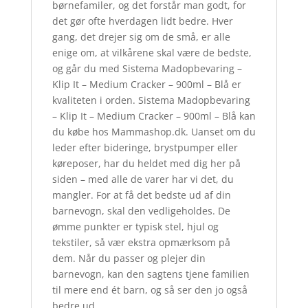
børnefamiler, og det forstår man godt, for
det gør ofte hverdagen lidt bedre. Hver
gang, det drejer sig om de små, er alle
enige om, at vilkårene skal være de bedste,
og går du med Sistema Madopbevaring –
Klip It – Medium Cracker – 900ml – Blå er
kvaliteten i orden. Sistema Madopbevaring
– Klip It – Medium Cracker – 900ml – Blå kan
du købe hos Mammashop.dk. Uanset om du
leder efter bideringe, brystpumper eller
køreposer, har du heldet med dig her på
siden – med alle de varer har vi det, du
mangler. For at få det bedste ud af din
barnevogn, skal den vedligeholdes. De
ømme punkter er typisk stel, hjul og
tekstiler, så vær ekstra opmærksom på
dem. Når du passer og plejer din
barnevogn, kan den sagtens tjene familien
til mere end ét barn, og så ser den jo også
bedre ud.