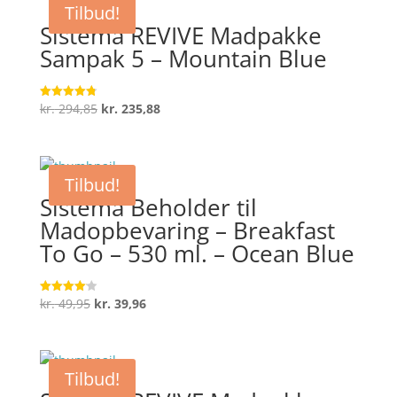
Tilbud!
Sistema REVIVE Madpakke
Sampak 5 – Mountain Blue
Den
Den
kr.
294,85
kr.
235,88
Vurderet
4.8
oprindelige
aktuelle
ud af 5
pris
pris
var:
er:
Tilbud!
kr. 294,85.
kr. 235,88.
Sistema Beholder til
Madopbevaring – Breakfast
To Go – 530 ml. – Ocean Blue
Den
Den
kr.
49,95
kr.
39,96
Vurderet
4.1
oprindelige
aktuelle
ud af 5
pris
pris
var:
er:
Tilbud!
kr. 49,95.
kr. 39,96.