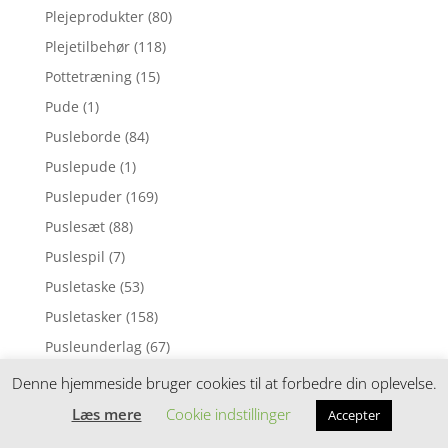
Plejeprodukter
(80)
Plejetilbehør
(118)
Pottetræning
(15)
Pude
(1)
Pusleborde
(84)
Puslepude
(1)
Puslepuder
(169)
Puslesæt
(88)
Puslespil
(7)
Pusletaske
(53)
Pusletasker
(158)
Pusleunderlag
(67)
Puttekasser
(30)
Denne hjemmeside bruger cookies til at forbedre din oplevelse.
Pyntepuder
(98)
Læs mere
Cookie indstillinger
Accepter
Rangle
(6)