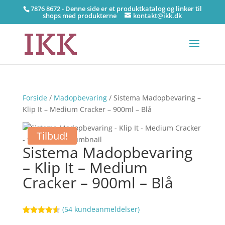
7876 8672 - Denne side er et produktkatalog og linker til
shops med produkterne
kontakt@ikk.dk
Forside
/
Madopbevaring
/ Sistema Madopbevaring –
Klip It – Medium Cracker – 900ml – Blå
Tilbud!
Sistema Madopbevaring
– Klip It – Medium
Cracker – 900ml – Blå
(
54
kundeanmeldelser)
Bedømt
79