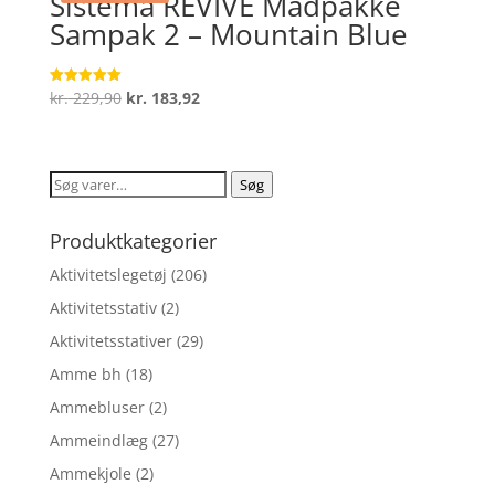
Sistema REVIVE Madpakke
Sampak 2 – Mountain Blue
Den
Den
kr.
229,90
kr.
183,92
Vurderet
5
oprindelige
aktuelle
ud af 5
pris
pris
var:
er:
Søg
Søg
kr. 229,90.
kr. 183,92.
efter:
Produktkategorier
Aktivitetslegetøj
(206)
Aktivitetsstativ
(2)
Aktivitetsstativer
(29)
Amme bh
(18)
Ammebluser
(2)
Ammeindlæg
(27)
Ammekjole
(2)