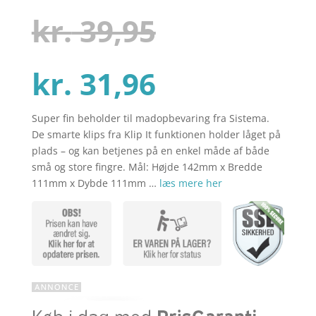
som
4.5
ud af 5
Den
kr.
39,95
baseret
på
kundebedø
mmelser
Den
oprindelig
kr.
31,96
Super fin beholder til madopbevaring fra Sistema.
aktuelle
pris
De smarte klips fra Klip It funktionen holder låget på
plads – og kan betjenes på en enkel måde af både
små og store fingre. Mål: Højde 142mm x Bredde
pris
var:
111mm x Dybde 111mm …
læs mere her
er:
kr. 39,95.
kr. 31,96.