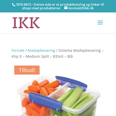
7876 8672 - Denne side er et produktkatalog og linker til
shops med produkterne
kontakt@ikk.dk
Forside
/
Madopbevaring
/ Sistema Madopbevaring –
Klip It – Medium Split – 835ml – Blå
Tilbud!