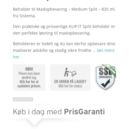
Beholder til Madopbevaring – Medium Split – 835 ml.
aktuelle
pris
fra Sistema.
Den praktiske og prisvenlige KLIP IT Split beholder er
pris
var:
den perfekte løsning til madopbevaring.
Beholderen er todelt og du kan derfor opbevare dine
madvarer adskilte og stadig sikre friskhe …
læs mere
er:
kr. 39,95.
her
kr. 31,96.