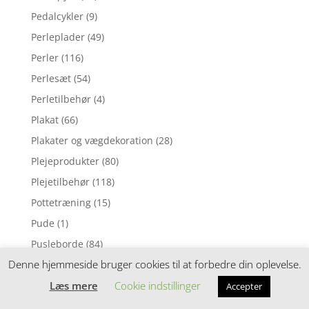
Pedalcykler
(9)
Perleplader
(49)
Perler
(116)
Perlesæt
(54)
Perletilbehør
(4)
Plakat
(66)
Plakater og vægdekoration
(28)
Plejeprodukter
(80)
Plejetilbehør
(118)
Pottetræning
(15)
Pude
(1)
Pusleborde
(84)
Denne hjemmeside bruger cookies til at forbedre din oplevelse.
Puslepude
(1)
Puslepuder
(169)
Læs mere
Cookie indstillinger
Accepter
Puslesæt
(88)