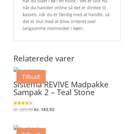
har du stået i kø i en butik – det er slut nu,
når du handler online så det er direkte til
kassen, når du er færdig med at handle, så
det er slut med at blive irriteret over
langsomme mennesker i køen.
Relaterede varer
Tilbud!
Sistema REVIVE Madpakke
Sampak 2 – Teal Stone
Den
Den
kr.
229,90
kr.
183,92
Vurderet
4.3
oprindelige
aktuelle
ud af 5
pris
pris
var:
er: