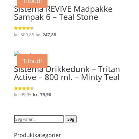
Tilbud!
kr. 229,90.
kr. 183,92.
Sistema REVIVE Madpakke
Sampak 6 – Teal Stone
Den
Den
kr.
309,85
kr.
247,88
Vurderet
4.4
oprindelige
aktuelle
ud af 5
pris
pris
var:
er:
Tilbud!
kr. 309,85.
kr. 247,88.
Sistema Drikkedunk – Tritan
Active – 800 ml. – Minty Teal
Den
Den
kr.
99,95
kr.
79,96
Vurderet
4.4
oprindelige
aktuelle
ud af 5
pris
pris
var:
er:
Søg
Søg
kr. 99,95.
kr. 79,96.
efter:
Produktkategorier