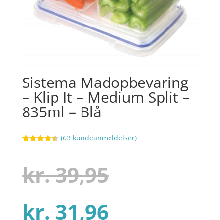
Sistema Madopbevaring
– Klip It – Medium Split –
835ml – Blå
(
63
kundeanmeldelser)
Bedømt
53
som
4.5
ud af 5
Den
kr.
39,95
baseret
på
kundebedø
mmelser
Den
oprindelig
kr.
31,96