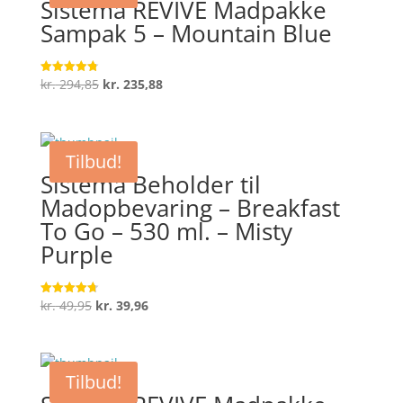
Sistema REVIVE Madpakke
Sampak 5 – Mountain Blue
Den
Den
kr.
294,85
kr.
235,88
Vurderet
4.8
oprindelige
aktuelle
ud af 5
pris
pris
var:
er:
Tilbud!
kr. 294,85.
kr. 235,88.
Sistema Beholder til
Madopbevaring – Breakfast
To Go – 530 ml. – Misty
Purple
Den
Den
kr.
49,95
kr.
39,96
Vurderet
4.7
oprindelige
aktuelle
ud af 5
pris
pris
var:
er:
Tilbud!
kr. 49,95.
kr. 39,96.