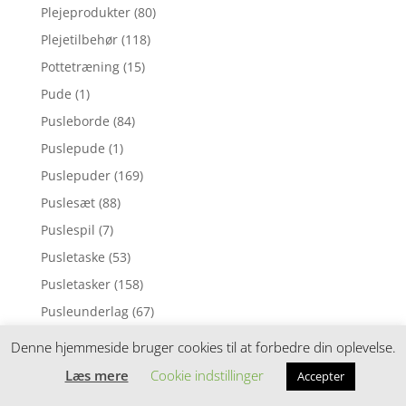
Plejeprodukter
(80)
Plejetilbehør
(118)
Pottetræning
(15)
Pude
(1)
Pusleborde
(84)
Puslepude
(1)
Puslepuder
(169)
Puslesæt
(88)
Puslespil
(7)
Pusletaske
(53)
Pusletasker
(158)
Pusleunderlag
(67)
Puttekasser
(30)
Denne hjemmeside bruger cookies til at forbedre din oplevelse.
Pyntepuder
(98)
Læs mere
Cookie indstillinger
Accepter
Rangle
(6)