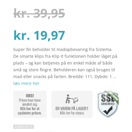
som
4.3
ud af 5
Den
kr.
39,95
baseret
på
kundebedø
mmelser
Den
oprindelig
kr.
19,97
Super fin beholder til madopbevaring fra Sistema.
aktuelle
pris
De smarte klips fra Klip It funktionen holder låget på
plads – og kan betjenes på en enkel måde af både
små og store fingre. Beholderen kan også bruges til
pris
var:
mad eller snacks på farten. Bredde: 111, Dybde: 1 …
læs mere her
er:
kr. 39,95.
kr. 19,97.