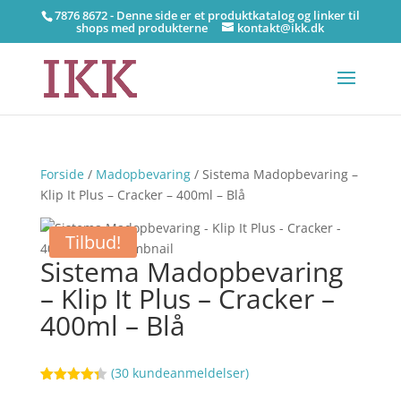
7876 8672 - Denne side er et produktkatalog og linker til
shops med produkterne
kontakt@ikk.dk
Forside
/
Madopbevaring
/ Sistema Madopbevaring –
Klip It Plus – Cracker – 400ml – Blå
Tilbud!
Sistema Madopbevaring
– Klip It Plus – Cracker –
400ml – Blå
(
30
kundeanmeldelser)
Bedømt
5