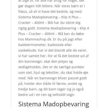
at sige til, for alle har brug for noget, der
gør dagen lidt lettere. Når vores børn er i
fokus, så vil vi have det bedste, og med
Sistema Madopbevaring – Klip It Plus –
Cracker – 400ml – Blå har du sikret dig
rigtig godt. Sistema Madopbevaring – Klip It
Plus – Cracker – 400ml – Blå kan du købe
hos Mammashop.dk. Er du på jagt efter
badetermometer, badestole eller
vaskeklude, har vi det blandt alle de varer,
vi har samlet her. For at få det bedste ud af
din barnevogn, skal den plejes og
vedligeholdes. Der er de særlige punkter
som stel, hjul og tekstiler, du skal holde øje
med. Når en barnevogn bliver passet godt
på, holder den både til første, andet og
tredje barn, og dit barn tager sig jo også
bedre ud i en ren og velholdt vogn.
Sistema Madopbevaring