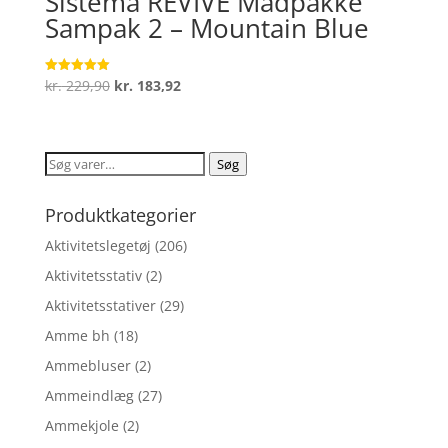
Sistema REVIVE Madpakke
Sampak 2 – Mountain Blue
Den
Den
kr.
229,90
kr.
183,92
Vurderet
5
oprindelige
aktuelle
ud af 5
pris
pris
var:
er:
Søg
Søg
kr. 229,90.
kr. 183,92.
efter:
Produktkategorier
Aktivitetslegetøj
(206)
Aktivitetsstativ
(2)
Aktivitetsstativer
(29)
Amme bh
(18)
Ammebluser
(2)
Ammeindlæg
(27)
Ammekjole
(2)