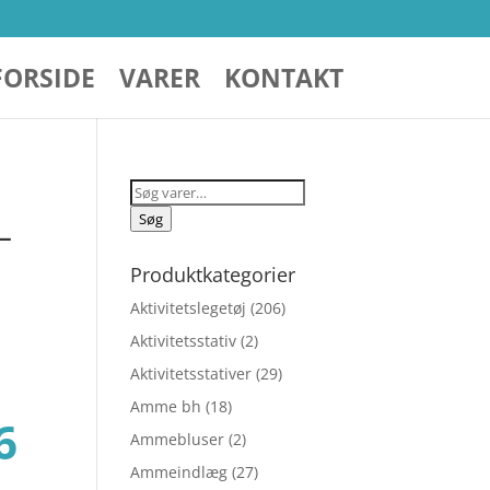
FORSIDE
VARER
KONTAKT
Søg
efter:
Søg
–
Produktkategorier
Aktivitetslegetøj
(206)
Aktivitetsstativ
(2)
Aktivitetsstativer
(29)
Amme bh
(18)
Den
6
Ammebluser
(2)
Ammeindlæg
(27)