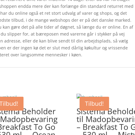
ver shoppen endda mere der kan forlænge din standard returret med
ar du online også et ret stort udvalg af varer og shops, og det
 bedste tilbud, i de mange webshops der er på det danske marked.
u kan gøre det på alle tider af døgnet, så længe du er online. En af
 du slipper for, at bæreposen med varerne går i stykker på vej
 adresse, eller de kan blive sendt til din arbejdsplads, så vælg
ppen er der ingen kø det er slut med dårlig køkultur og vrissende
riteret over langsomme mennesker i køen.
Tilbud!
Tilbud!
stema Beholder
Sistema Behold
l Madopbevaring
til Madopbevar
Breakfast To Go
– Breakfast To 
530 ml. – Ocean
– 530 ml. – Mist