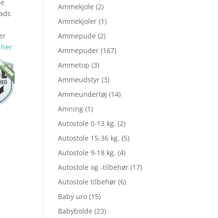
De
lige
aktuelle
Ammekjole
(2)
lads
Ammekjoler
(1)
er
Ammepude
(2)
pris
 her
Ammepuder
(167)
Ammetop
(3)
er:
Ammeudstyr
(3)
Ammeundertøj
(14)
Amning
(1)
5.
kr. 55,96.
Autostole 0-13 kg.
(2)
Autostole 15-36 kg.
(5)
Autostole 9-18 kg.
(4)
Autostole og -tilbehør
(17)
Autostole tilbehør
(6)
Baby uro
(15)
Babybolde
(23)