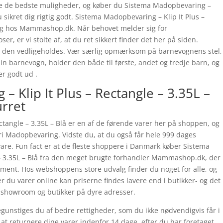
ilbyde de bedste muligheder, og køber du Sistema Madopbevaring –
du sikret dig rigtig godt. Sistema Madopbevaring – Klip It Plus –
dig hos Mammashop.dk. Når behovet melder sig for
, er vi stolte af, at du ret sikkert finder det her på siden.
al den vedligeholdes. Vær særlig opmærksom på barnevognens stel,
 din barnevogn, holder den både til første, andet og tredje barn, og
r godt ud .
 Klip It Plus – Rectangle – 3.35L –
urret
ctangle – 3.35L – Blå er en af de førende varer her på shoppen, og
ori Madopbevaring. Vidste du, at du også får hele 999 dages
are. Fun fact er at de fleste shoppere i Danmark køber Sistema
 – 3.35L – Blå fra den meget brugte forhandler Mammashop.dk, der
timent. Hos webshoppens store udvalg finder du noget for alle, og
r du varer online kan priserne findes lavere end i butikker- og det
il showroom og butikker på dyre adresser.
gunstiges du af bedre rettigheder, som du ikke nødvendigvis får i
il at returnere dine varer indenfor 14 dage. efter du har foretaget