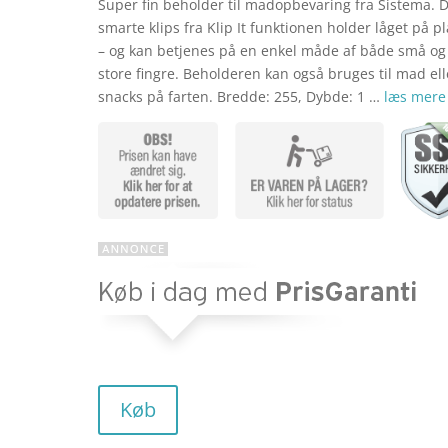
Super fin beholder til madopbevaring fra Sistema. 
oprinde
smarte klips fra Klip It funktionen holder låget på p
– og kan betjenes på en enkel måde af både små og
store fingre. Beholderen kan også bruges til mad ell
pris
snacks på farten. Bredde: 255, Dybde: 1 …
læs mere
var:
kr. 69,9
Køb