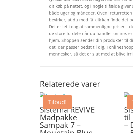
dit køb på nettet, og i nogle tilfælde gi
både uger og måneder. Oveni returretten h
bevirker, at du med få klik kan finde det
Det er let i dag at sammenligne priser – d
de store fordele når du handler online, er
hjem. Shoppen sender din produkter til din
det, der passer bedst til dig. I onlinesho
mennesker, så det er slut med at blive ir
Relaterede varer
Tilbud!
Sistema REVIVE
Si
Madpakke
ti
Sampak 7 –
– 
Mountain Blue
– 