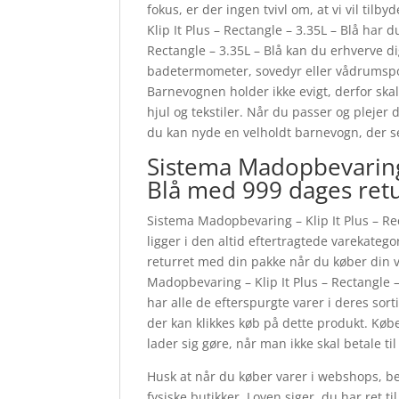
fokus, er der ingen tvivl om, at vi vil t
Klip It Plus – Rectangle – 3.35L – Blå har 
Rectangle – 3.35L – Blå kan du erhverve 
badetermometer, sovedyr eller vådrumsposer
Barnevognen holder ikke evigt, derfor sk
hjul og tekstiler. Når du passer og plejer
du kan nyde en velholdt barnevogn, der se
Sistema Madopbevaring –
Blå med 999 dages ret
Sistema Madopbevaring – Klip It Plus – Re
ligger i den altid eftertragtede varekateg
returret med din pakke når du køber din v
Madopbevaring – Klip It Plus – Rectangle
har alle de efterspurgte varer i deres sor
der kan klikkes køb på dette produkt. Købe
lader sig gøre, når man ikke skal betale t
Husk at når du køber varer i webshops, be
fysiske butikker. Loven siger, du har ret t