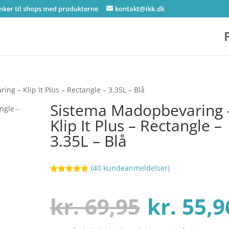
inker til shops med produkterne
kontakt@ikk.dk
ng – Klip It Plus – Rectangle – 3.35L – Blå
Sistema Madopbevaring 
Klip It Plus – Rectangle –
3.35L – Blå
(
40
kundeanmeldelser)
Bedømt
62
som
5
ud
af 5
Den
kr.
69,95
kr.
55,9
baseret på
kundebedøm
melser