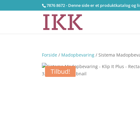
7876 8672 - Denne side er et produktkatalog og l
Forside
/
Madopbevaring
/ Sistema Madopbevari
Tilbud!