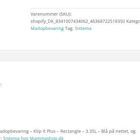
Varenummer (SKU):
shopify_DK_8341007434062_46368722518350
Katego
Madopbevaring
Tag:
Sistema
:
dopbevaring – Klip It Plus – Rectangle – 3.35L – Blå på nettet, og
r:
Sistema hos Mammashop.dk