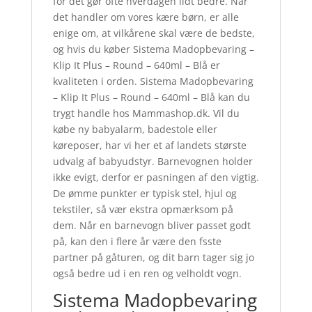
for det gør ofte hverdagen lidt bedre. Når
det handler om vores kære børn, er alle
enige om, at vilkårene skal være de bedste,
og hvis du køber Sistema Madopbevaring –
Klip It Plus – Round – 640ml – Blå er
kvaliteten i orden. Sistema Madopbevaring
– Klip It Plus – Round – 640ml – Blå kan du
trygt handle hos Mammashop.dk. Vil du
købe ny babyalarm, badestole eller
køreposer, har vi her et af landets største
udvalg af babyudstyr. Barnevognen holder
ikke evigt, derfor er pasningen af den vigtig.
De ømme punkter er typisk stel, hjul og
tekstiler, så vær ekstra opmærksom på
dem. Når en barnevogn bliver passet godt
på, kan den i flere år være den fsste
partner på gåturen, og dit barn tager sig jo
også bedre ud i en ren og velholdt vogn.
Sistema Madopbevaring