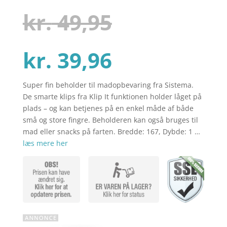
som
4.1
ud af 5
Den
kr.
49,95
baseret
på
kundebedø
mmelser
Den
oprindelig
kr.
39,96
Super fin beholder til madopbevaring fra Sistema.
aktuelle
pris
De smarte klips fra Klip It funktionen holder låget på
plads – og kan betjenes på en enkel måde af både
små og store fingre. Beholderen kan også bruges til
pris
var:
mad eller snacks på farten. Bredde: 167, Dybde: 1 …
læs mere her
er:
kr. 49,95.
kr. 39,96.