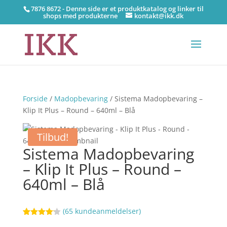
7876 8672 - Denne side er et produktkatalog og linker til
shops med produkterne
kontakt@ikk.dk
Forside
/
Madopbevaring
/ Sistema Madopbevaring –
Klip It Plus – Round – 640ml – Blå
Tilbud!
Sistema Madopbevaring
– Klip It Plus – Round –
640ml – Blå
(
65
kundeanmeldelser)
Bedømt
56