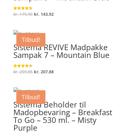
Den
Den
kr.
179,90
kr.
143,92
Vurderet
4.6
oprindelige
aktuelle
ud af 5
pris
pris
var:
er:
Tilbud!
kr. 179,90.
kr. 143,92.
Sistema REVIVE Madpakke
Sampak 7 – Mountain Blue
Den
Den
kr.
259,85
kr.
207,88
Vurderet
4.5
oprindelige
aktuelle
ud af 5
pris
pris
var:
er:
Tilbud!
kr. 259,85.
kr. 207,88.
Sistema Beholder til
Madopbevaring – Breakfast
To Go – 530 ml. – Misty
Purple