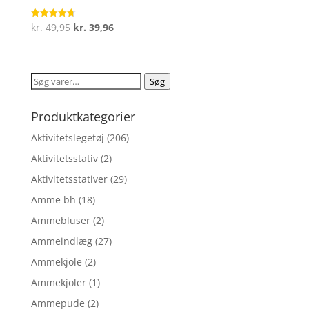
Den
Den
kr.
49,95
kr.
39,96
Vurderet
4.7
oprindelige
aktuelle
ud af 5
pris
pris
var:
er:
Søg
Søg
kr. 49,95.
kr. 39,96.
efter:
Produktkategorier
Aktivitetslegetøj
(206)
Aktivitetsstativ
(2)
Aktivitetsstativer
(29)
Amme bh
(18)
Ammebluser
(2)
Ammeindlæg
(27)
Ammekjole
(2)
Ammekjoler
(1)
Ammepude
(2)