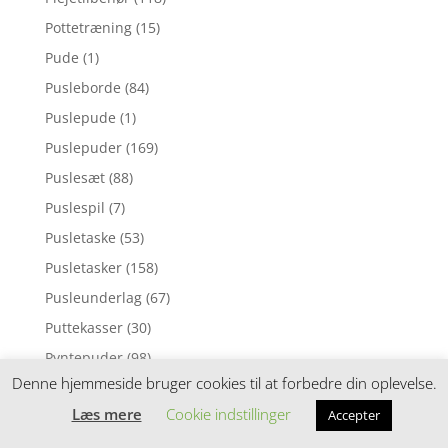
Pottetræning
(15)
Pude
(1)
Pusleborde
(84)
Puslepude
(1)
Puslepuder
(169)
Puslesæt
(88)
Puslespil
(7)
Pusletaske
(53)
Pusletasker
(158)
Pusleunderlag
(67)
Puttekasser
(30)
Pyntepuder
(98)
Denne hjemmeside bruger cookies til at forbedre din oplevelse.
Rangle
(6)
Læs mere
Cookie indstillinger
Accepter
Rangler
(104)
Regnslag
(2)