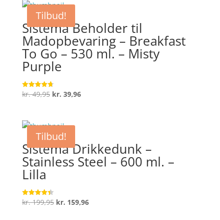
Tilbud!
Sistema Beholder til
Madopbevaring – Breakfast
To Go – 530 ml. – Misty
Purple
Den
Den
kr.
49,95
kr.
39,96
Vurderet
4.7
oprindelige
aktuelle
ud af 5
pris
pris
var:
er:
Tilbud!
kr. 49,95.
kr. 39,96.
Sistema Drikkedunk –
Stainless Steel – 600 ml. –
Lilla
Den
Den
kr.
199,95
kr.
159,96
Vurderet
4.4
oprindelige
aktuelle
ud af 5