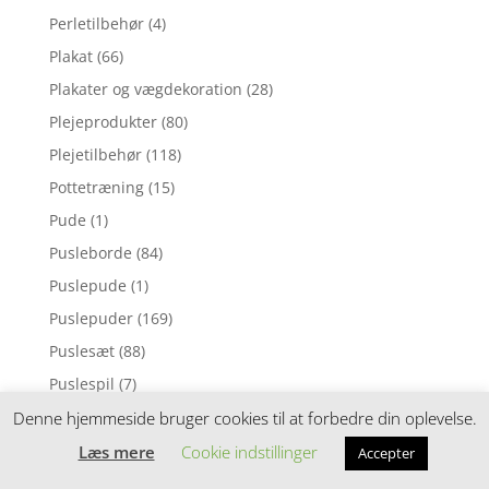
Perletilbehør
(4)
Plakat
(66)
Plakater og vægdekoration
(28)
Plejeprodukter
(80)
Plejetilbehør
(118)
Pottetræning
(15)
Pude
(1)
Pusleborde
(84)
Puslepude
(1)
Puslepuder
(169)
Puslesæt
(88)
Puslespil
(7)
Pusletaske
(53)
Denne hjemmeside bruger cookies til at forbedre din oplevelse.
Pusletasker
(158)
Læs mere
Cookie indstillinger
Accepter
Pusleunderlag
(67)