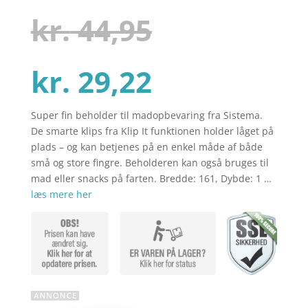
som
4.1
ud af 5
Den
kr.
44,95
baseret
på
kundebedø
mmelser
Den
oprindelig
kr.
29,22
Super fin beholder til madopbevaring fra Sistema.
aktuelle
pris
De smarte klips fra Klip It funktionen holder låget på
plads – og kan betjenes på en enkel måde af både
små og store fingre. Beholderen kan også bruges til
pris
var:
mad eller snacks på farten. Bredde: 161, Dybde: 1 …
læs mere her
er:
kr. 44,95.
kr. 29,22.