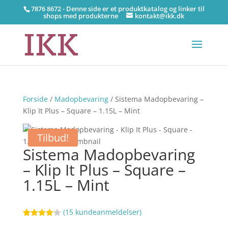
7876 8672 - Denne side er et produktkatalog og linker til
shops med produkterne
kontakt@ikk.dk
Forside
/
Madopbevaring
/ Sistema Madopbevaring –
Klip It Plus – Square – 1.15L – Mint
Tilbud!
Sistema Madopbevaring
– Klip It Plus – Square –
1.15L – Mint
(
15
kundeanmeldelser)
Bedømt
90