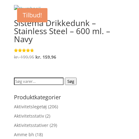
pris
pris
var:
er:
Tilbud!
kr. 199,95.
kr. 159,96.
Sistema Drikkedunk –
Stainless Steel – 600 ml. –
Navy
Den
Den
kr.
199,95
kr.
159,96
Vurderet
4.8
oprindelige
aktuelle
ud af 5
pris
pris
var:
er:
Søg
Søg
kr. 199,95.
kr. 159,96.
efter:
Produktkategorier
Aktivitetslegetøj
(206)
Aktivitetsstativ
(2)
Aktivitetsstativer
(29)
Amme bh
(18)