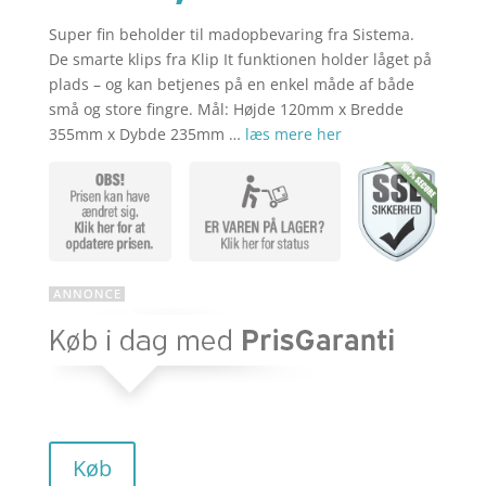
Super fin beholder til madopbevaring fra Sistema.
aktuelle
pris
De smarte klips fra Klip It funktionen holder låget på
plads – og kan betjenes på en enkel måde af både
små og store fingre. Mål: Højde 120mm x Bredde
pris
var:
355mm x Dybde 235mm …
læs mere her
er:
kr. 119,95
kr. 95,96.
Køb