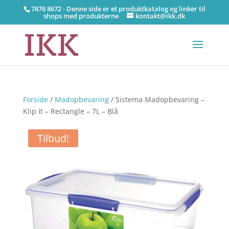
7876 8672 - Denne side er et produktkatalog og linker til
shops med produkterne
kontakt@ikk.dk
Forside
/
Madopbevaring
/ Sistema Madopbevaring –
Klip It – Rectangle – 7L – Blå
Tilbud!