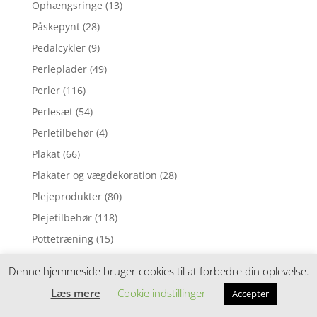
Ophængsringe
(13)
Påskepynt
(28)
Pedalcykler
(9)
Perleplader
(49)
Perler
(116)
Perlesæt
(54)
Perletilbehør
(4)
Plakat
(66)
Plakater og vægdekoration
(28)
Plejeprodukter
(80)
Plejetilbehør
(118)
Pottetræning
(15)
Pude
(1)
Denne hjemmeside bruger cookies til at forbedre din oplevelse.
Pusleborde
(84)
Læs mere
Cookie indstillinger
Accepter
Puslepude
(1)