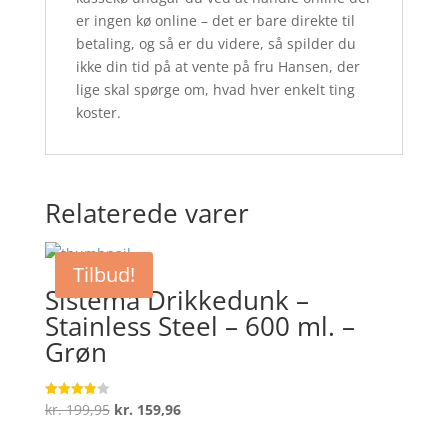
er ingen kø online – det er bare direkte til
betaling, og så er du videre, så spilder du
ikke din tid på at vente på fru Hansen, der
lige skal spørge om, hvad hver enkelt ting
koster.
Relaterede varer
Tilbud!
Sistema Drikkedunk –
Stainless Steel – 600 ml. –
Grøn
Den
Den
kr.
199,95
kr.
159,96
Vurderet
3.9
oprindelige
aktuelle
ud af 5