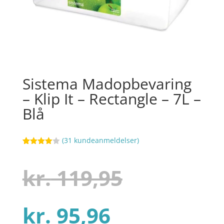
Sistema Madopbevaring
– Klip It – Rectangle – 7L –
Blå
(
31
kundeanmeldelser)
Bedømt
47
som
4
ud af 5
Den
kr.
119,95
baseret
på
kundebed
ømmelse
r
Den
oprindel
kr.
95,96