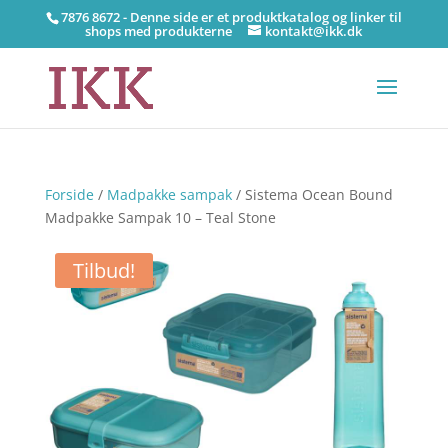
7876 8672 - Denne side er et produktkatalog og linker til
shops med produkterne
kontakt@ikk.dk
Forside
/
Madpakke sampak
/ Sistema Ocean Bound
Madpakke Sampak 10 – Teal Stone
Tilbud!