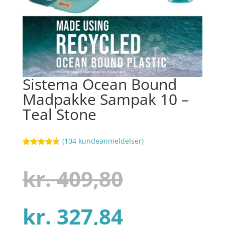
Sistema Ocean Bound
Madpakke Sampak 10 –
Teal Stone
(
104
kundeanmeldelser)
Bedømt
30
som
4.5
ud af 5
Den
kr.
409,80
baseret
på
kundebedø
mmelser
Den
oprindel
kr.
327,84