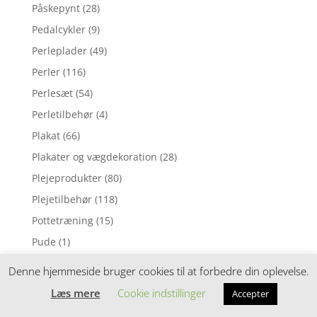
Påskepynt
(28)
Pedalcykler
(9)
Perleplader
(49)
Perler
(116)
Perlesæt
(54)
Perletilbehør
(4)
Plakat
(66)
Plakater og vægdekoration
(28)
Plejeprodukter
(80)
Plejetilbehør
(118)
Pottetræning
(15)
Pude
(1)
Pusleborde
(84)
Denne hjemmeside bruger cookies til at forbedre din oplevelse.
Puslepude
(1)
Læs mere
Cookie indstillinger
Accepter
Puslepuder
(169)