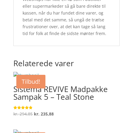
eller supermarkeder så gå bare direkte til
kassen, når du har fundet dine varer, og
betal med det samme, så ungå de trælse
frustrationer over, at det kan tage så lang
tid for folk at finde de sidste mønter frem.
Relaterede varer
Tilbud!
Sistema REVIVE Madpakke
Sampak 5 – Teal Stone
Den
Den
kr.
294,85
kr.
235,88
Vurderet
4.9
oprindelige
aktuelle
ud af 5
pris
pris