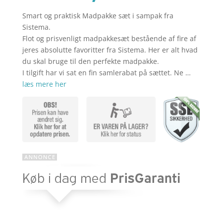
Smart og praktisk Madpakke sæt i sampak fra
aktuelle
pris
Sistema.
Flot og prisvenligt madpakkesæt bestående af fire af
jeres absolutte favoritter fra Sistema. Her er alt hvad
pris
var:
du skal bruge til den perfekte madpakke.
I tilgift har vi sat en fin samlerabat på sættet. Ne …
læs mere her
er:
kr. 409,80
kr. 327,84