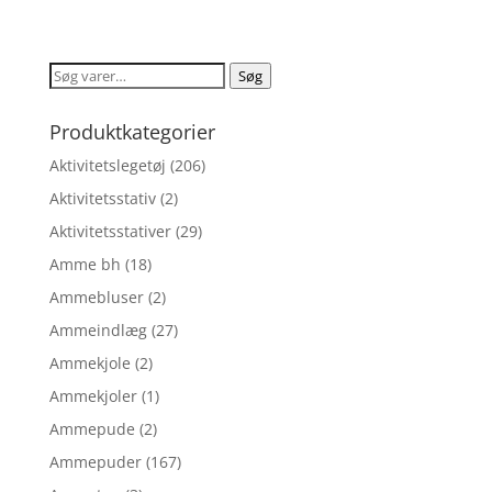
oprindelige
aktuelle
ud af 5
pris
pris
var:
er:
Søg
Søg
kr. 344,85.
kr. 275,88.
efter:
Produktkategorier
Aktivitetslegetøj
(206)
Aktivitetsstativ
(2)
Aktivitetsstativer
(29)
Amme bh
(18)
Ammebluser
(2)
Ammeindlæg
(27)
Ammekjole
(2)
Ammekjoler
(1)
Ammepude
(2)
Ammepuder
(167)