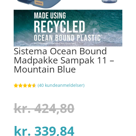
Sistema Ocean Bound
Madpakke Sampak 11 –
Mountain Blue
(
40
kundeanmeldelser)
Bedømt
80
som
4.6
ud af 5
Den
kr.
424,80
baseret på
kundebedø
mmelser
Den
oprindel
kr.
339,84