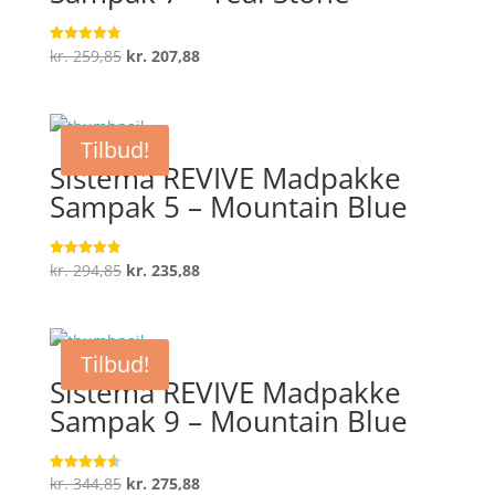
Den
Den
kr.
259,85
kr.
207,88
Vurderet
4.8
oprindelige
aktuelle
ud af 5
pris
pris
var:
er:
Tilbud!
kr. 259,85.
kr. 207,88.
Sistema REVIVE Madpakke
Sampak 5 – Mountain Blue
Den
Den
kr.
294,85
kr.
235,88
Vurderet
4.8
oprindelige
aktuelle
ud af 5
pris
pris
var:
er:
Tilbud!
kr. 294,85.
kr. 235,88.
Sistema REVIVE Madpakke
Sampak 9 – Mountain Blue
Den
Den
kr.
344,85
kr.
275,88
Vurderet
4.6