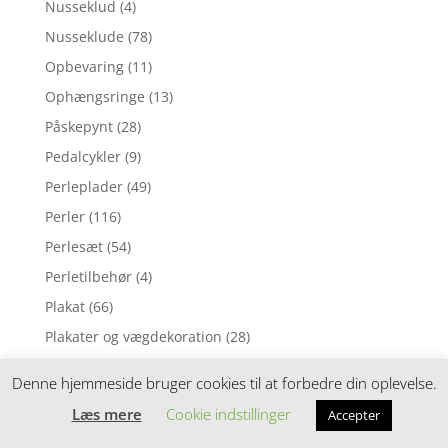
Nusseklud
(4)
Nusseklude
(78)
Opbevaring
(11)
Ophængsringe
(13)
Påskepynt
(28)
Pedalcykler
(9)
Perleplader
(49)
Perler
(116)
Perlesæt
(54)
Perletilbehør
(4)
Plakat
(66)
Plakater og vægdekoration
(28)
Plejeprodukter
(80)
Denne hjemmeside bruger cookies til at forbedre din oplevelse.
Plejetilbehør
(118)
Læs mere
Cookie indstillinger
Accepter
Pottetræning
(15)