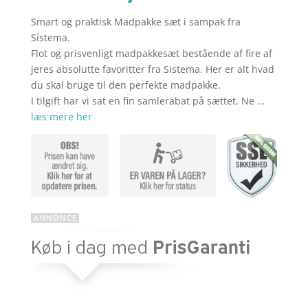
Smart og praktisk Madpakke sæt i sampak fra
aktuelle
pris
Sistema.
Flot og prisvenligt madpakkesæt bestående af fire af
jeres absolutte favoritter fra Sistema. Her er alt hvad
pris
var:
du skal bruge til den perfekte madpakke.
I tilgift har vi sat en fin samlerabat på sættet. Ne …
læs mere her
er:
kr. 424,80
kr. 339,84