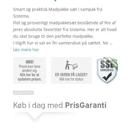
Smart og praktisk Madpakke sæt i sampak fra
aktuelle
pris
Sistema.
Flot og prisvenligt madpakkesæt bestående af fire af
jeres absolutte favoritter fra Sistema. Her er alt hvad
pris
var:
du skal bruge til den perfekte madpakke.
I tilgift har vi sat en fin samlerabat på sættet. Ne …
læs mere her
er:
kr. 179,90
kr. 143,92