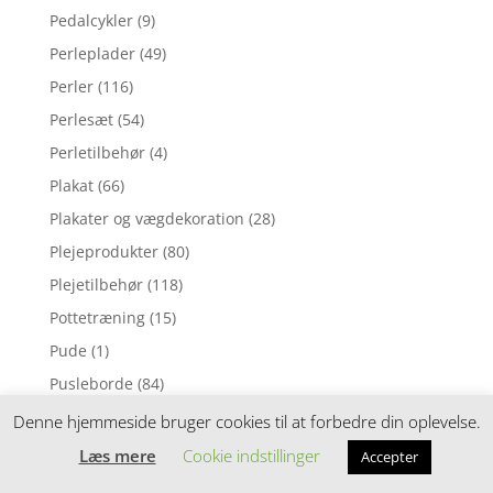
Pedalcykler
(9)
Perleplader
(49)
Perler
(116)
Perlesæt
(54)
Perletilbehør
(4)
Plakat
(66)
Plakater og vægdekoration
(28)
Plejeprodukter
(80)
Plejetilbehør
(118)
Pottetræning
(15)
Pude
(1)
Pusleborde
(84)
Puslepude
(1)
Denne hjemmeside bruger cookies til at forbedre din oplevelse.
Puslepuder
(169)
Læs mere
Cookie indstillinger
Accepter
Puslesæt
(88)