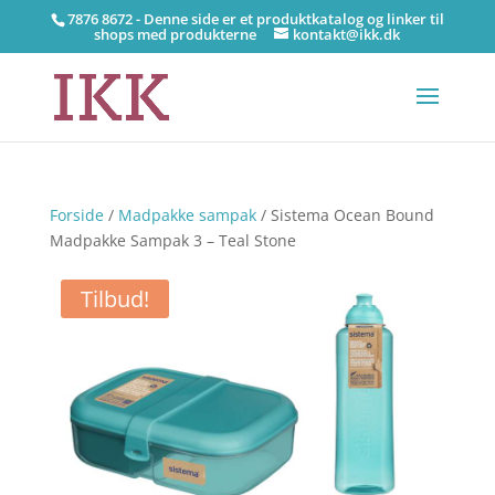
7876 8672 - Denne side er et produktkatalog og linker til
shops med produkterne
kontakt@ikk.dk
Forside
/
Madpakke sampak
/ Sistema Ocean Bound
Madpakke Sampak 3 – Teal Stone
Tilbud!