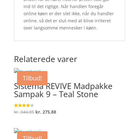
ind til det rigtige. Når handlen foregår
online køen er der slet ikke, når du handler
online, så det er slut med at blive irriteret
over langsomme mennesker i køen.
Relaterede varer
Tilbud!
Sistema REVIVE Madpakke
Sampak 9 – Teal Stone
Den
Den
kr.
344,85
kr.
275,88
Vurderet
4.2
oprindelige
aktuelle
ud af 5
pris
pris
var:
er:
Tilbud!