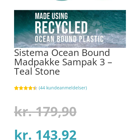
Sistema Ocean Bound
Madpakke Sampak 3 –
Teal Stone
(
44
kundeanmeldelser)
Bedømt
67
som
4.4
ud af 5
Den
kr.
179,90
baseret
på
kundebedø
mmelser
Den
oprindel
kr.
143,92