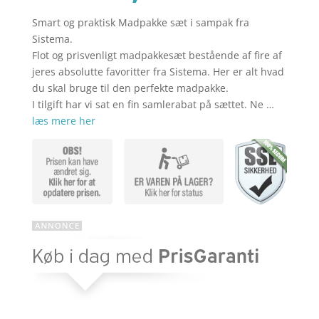
Smart og praktisk Madpakke sæt i sampak fra
aktuelle
pris
Sistema.
Flot og prisvenligt madpakkesæt bestående af fire af
jeres absolutte favoritter fra Sistema. Her er alt hvad
pris
var:
du skal bruge til den perfekte madpakke.
I tilgift har vi sat en fin samlerabat på sættet. Ne …
læs mere her
er:
kr. 309,85
kr. 247,88