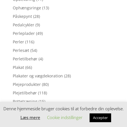
Ophængsringe
(13)
Påskepynt
(28)
Pedalcykler
(9)
Perleplader
(49)
Perler
(116)
Perlesæt
(54)
Perletilbehør
(4)
Plakat
(66)
Plakater og vægdekoration
(28)
Plejeprodukter
(80)
Plejetilbehør
(118)
Pottetræning
(15)
Denne hjemmeside bruger cookies til at forbedre din oplevelse.
Pude
(1)
Læs mere
Cookie indstillinger
Accepter
Pusleborde
(84)
Puslepude
(1)