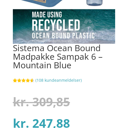
Sistema Ocean Bound
Madpakke Sampak 6 –
Mountain Blue
(
108
kundeanmeldelser)
Bedømt
74
som
4.6
ud af 5
Den
kr.
309,85
baseret på
kundebedø
mmelser
Den
oprindel
kr.
247,88