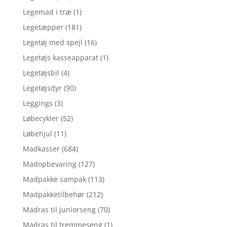
Legemad i træ
(1)
Legetæpper
(181)
Legetøj med spejl
(16)
Legetøjs kasseapparat
(1)
Legetøjsbil
(4)
Legetøjsdyr
(90)
Leggings
(3)
Løbecykler
(52)
Løbehjul
(11)
Madkasser
(684)
Madopbevaring
(127)
Madpakke sampak
(113)
Madpakketilbehør
(212)
Madras til juniorseng
(70)
Madras til tremmeseng
(1)