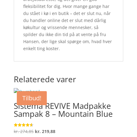
fleksibilitet for dig. Hvor mange gange har
du stået i kø i en butik – det er slut nu, når
du handler online det er slut med dårlig
køkultur og vrissende mennesker, så
spilder du ikke din tid på at vente på fru
Hansen, der lige skal spørge om, hvad hver
enkelt ting koster.
Relaterede varer
Tilbud!
Sistema REVIVE Madpakke
Sampak 8 – Mountain Blue
Den
Den
kr.
274,85
kr.
219,88
Vurderet
4.6